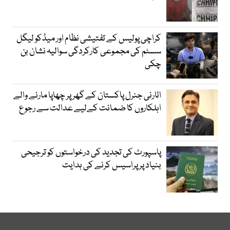
کراچی پولیس کے تفتیشی نظام اور میڈکو لیگل
سسٹم کی مجموعی کارکردگی سوالیہ نشان بن
چکی
اٹارنی جنرل پاکستان کے گھر پر چھاپا مارنے والے
اہلکاروں کا ضمانت کےلیے عدالت سے رجوع
پاسپورٹ کی تجدید کی درخواستوں کو ترجیحی
بنیاد پر پراسیس کرنے کی ہدایت