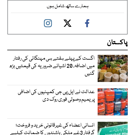
ہمارے ساتھ شامل ہوں
پاکستان
اگست کے پہلے ہفتے ہی مہنگائی کی رفتار
میں اضافہ، 20 اشیائے ضروریہ کی قیمتیں بڑھ
گئیں
عدالت نے ایل پی جی کمپنیوں کی اضافی
پریمیم وصولی فوری روک دی
انسانی اعضاء کی غیرقانونی خرید و فروخت؛
گرفتار 3غیر ملکی باشندوں کا ضمانت کیلیے