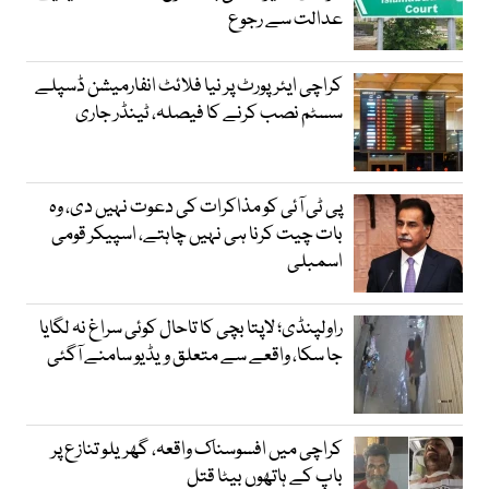
عدالت سے رجوع
کراچی ایئرپورٹ پر نیا فلائٹ انفارمیشن ڈسپلے
سسٹم نصب کرنے کا فیصلہ، ٹینڈر جاری
پی ٹی آئی کو مذاکرات کی دعوت نہیں دی، وہ
بات چیت کرنا ہی نہیں چاہتے، اسپیکر قومی
اسمبلی
راولپنڈی؛ لاپتا بچی کا تاحال کوئی سراغ نہ لگایا
جا سکا، واقعے سے متعلق ویڈیو سامنے آگئی
کراچی میں افسوسناک واقعہ، گھریلو تنازع پر
باپ کے ہاتھوں بیٹا قتل