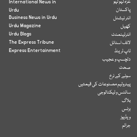
غزہ لہو لہو
International News in
پاکستان
Urdu
Business News in Urdu
انٹر نیشنل
Urdu Magazine
کھیل
Urdu Blogs
انٹرٹینمنٹ
The Express Tribune
لائف اسٹائل
Express Entertainment
ٹاپ ٹرینڈ
دلچسپ و عجیب
صحت
سونے کے نرخ
پیٹرولیم مصنوعات کی قیمتیں
سائنس و ٹیکنالوجی
بلاگ
بزنس
ویڈیوز
جرائم