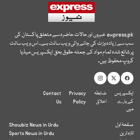
express.pk
خبروں اور حالات حاضرہ سے متعلق پاکستان کی
سب سے زیادہ وزٹ کی جانے والی ویب سائٹ ہے۔ اس ویب سائٹ
پر شائع شدہ تمام مواد کے جملہ حقوق بحق ایکسپریس میڈیا
گروپ محفوظ ہیں۔
ایکسپریس
ضابطہ
Privacy
Contact
کے بارے
اخلاق
Policy
Us
میں
صفحۂ اول
Showbiz News in Urdu
تازہ ترین
Sports News in Urdu