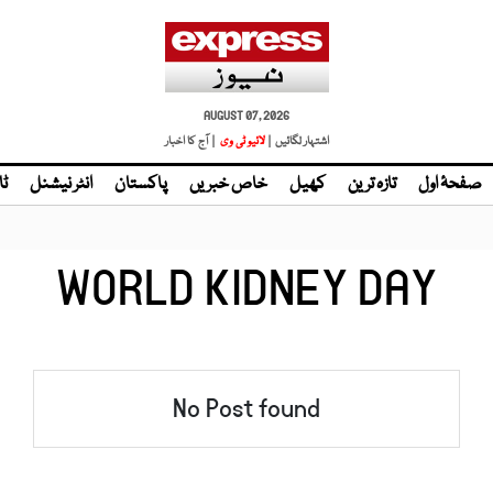
AUGUST 07, 2026
اشتہار لگائیں |
لائیو ٹی وی
| آج کا اخبار
صفحۂ اول
تازہ ترین
کھیل
خاص خبریں
پاکستان
انٹر نیشنل
ٹا
WORLD KIDNEY DAY
No Post found