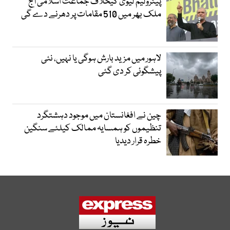
پیٹرولیم لیوی کیخلاف جماعت اسلامی آج
ملک بھر میں 510 مقامات پر دھرنے دے گی
لاہور میں مزید بارش ہوگی یا نہیں، نئی
پیشگوئی کر دی گئی
چین نے افغانستان میں موجود دہشتگرد
تنظیموں کو ہمسایہ ممالک کیلئے سنگین
خطرہ قرار دیدیا