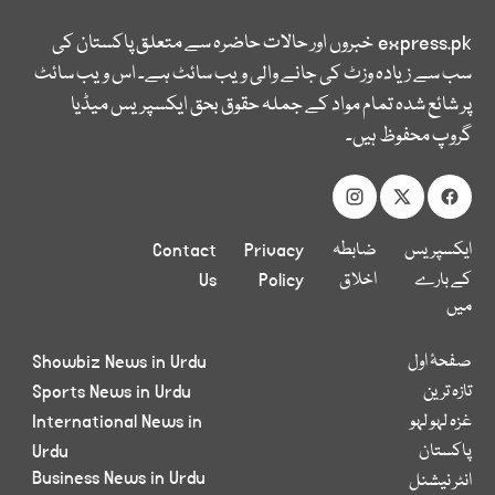
express.pk
خبروں اور حالات حاضرہ سے متعلق پاکستان کی
سب سے زیادہ وزٹ کی جانے والی ویب سائٹ ہے۔ اس ویب سائٹ
پر شائع شدہ تمام مواد کے جملہ حقوق بحق ایکسپریس میڈیا
گروپ محفوظ ہیں۔
ایکسپریس
ضابطہ
Privacy
Contact
کے بارے
اخلاق
Policy
Us
میں
صفحۂ اول
Showbiz News in Urdu
تازہ ترین
Sports News in Urdu
غزہ لہو لہو
International News in
پاکستان
Urdu
Business News in Urdu
انٹر نیشنل