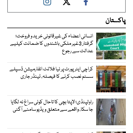
پاکستان
انسانی اعضاء کی غیرقانونی خرید و فروخت؛
گرفتار 3غیر ملکی باشندوں کا ضمانت کیلیے
عدالت سے رجوع
کراچی ایئرپورٹ پر نیا فلائٹ انفارمیشن ڈسپلے
سسٹم نصب کرنے کا فیصلہ، ٹینڈر جاری
راولپنڈی؛ لاپتا بچی کا تاحال کوئی سراغ نہ لگایا
جا سکا، واقعے سے متعلق ویڈیو سامنے آگئی