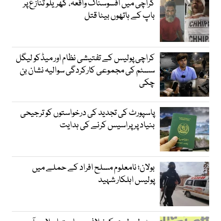
کراچی میں افسوسناک واقعہ، گھریلو تنازع پر
باپ کے ہاتھوں بیٹا قتل
کراچی پولیس کے تفتیشی نظام اور میڈکو لیگل
سسٹم کی مجموعی کارکردگی سوالیہ نشان بن
چکی
پاسپورٹ کی تجدید کی درخواستوں کو ترجیحی
بنیاد پر پراسیس کرنے کی ہدایت
بولان؛ نامعلوم مسلح افراد کے حملے میں
پولیس اہلکار شہید