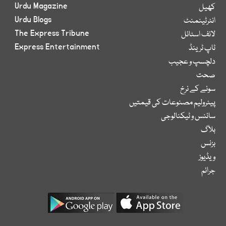
Urdu Magazine
کھیل
Urdu Blogs
انٹرٹینمنٹ
The Express Tribune
لائف اسٹائل
Express Entertainment
ٹاپ ٹرینڈ
دلچسپ و عجیب
صحت
سونے کے نرخ
پیٹرولیم مصنوعات کی قیمتیں
سائنس و ٹیکنالوجی
بلاگ
بزنس
ویڈیوز
جرائم