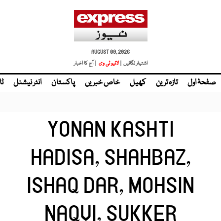
AUGUST 09, 2026
اشتہار لگائیں |
لائیو ٹی وی
| آج کا اخبار
صفحۂ اول
تازہ ترین
کھیل
خاص خبریں
پاکستان
انٹر نیشنل
ٹا
YONAN KASHTI
HADISA, SHAHBAZ,
ISHAQ DAR, MOHSIN
NAQVI, SUKKER