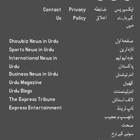
ایکسپریس
ضابطہ
Privacy
Contact
کے بارے
اخلاق
Policy
Us
میں
صفحۂ اول
Showbiz News in Urdu
تازہ ترین
Sports News in Urdu
غزہ لہو لہو
International News in
پاکستان
Urdu
Business News in Urdu
انٹر نیشنل
Urdu Magazine
کھیل
Urdu Blogs
انٹرٹینمنٹ
The Express Tribune
لائف اسٹائل
Express Entertainment
ٹاپ ٹرینڈ
دلچسپ و عجیب
صحت
سونے کے نرخ