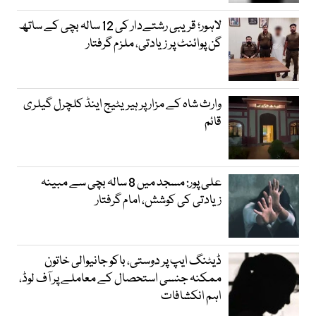
لاہور؛ قریبی رشتےدار کی 12 سالہ بچی کے ساتھ
گن پوائنٹ پر زیادتی، ملزم گرفتار
وارث شاہ کے مزار پر ہیریٹیج اینڈ کلچرل گیلری
قائم
علی پور: مسجد میں 8 سالہ بچی سے مبینہ
زیادتی کی کوشش، امام گرفتار
ڈیٹنگ ایپ پر دوستی، باکو جانیوالی خاتون
ممکنہ جنسی استحصال کے معاملے پر آف لوڈ،
اہم انکشافات