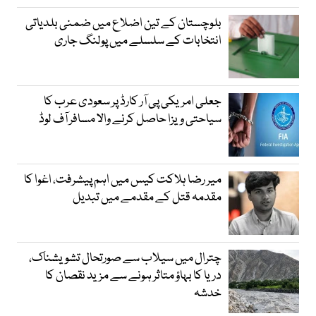
بلوچستان کے تین اضلاع میں ضمنی بلدیاتی
انتخابات کے سلسلے میں پولنگ جاری
جعلی امریکی پی آر کارڈ پر سعودی عرب کا
سیاحتی ویزا حاصل کرنے والا مسافر آف لوڈ
میر رضا ہلاکت کیس میں اہم پیشرفت، اغوا کا
مقدمہ قتل کے مقدمے میں تبدیل
چترال میں سیلاب سے صورتحال تشویشناک،
دریا کا بہاؤ متاثر ہونے سے مزید نقصان کا
خدشہ