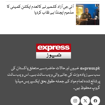
آئی جی آزاد کشمیر نے کالعدم ایکشن کمیٹی کا
مذموم ایجنڈا بے نقاب کردیا
express.pk
خبروں اور حالات حاضرہ سے متعلق پاکستان کی
سب سے زیادہ وزٹ کی جانے والی ویب سائٹ ہے۔ اس ویب سائٹ
پر شائع شدہ تمام مواد کے جملہ حقوق بحق ایکسپریس میڈیا
گروپ محفوظ ہیں۔