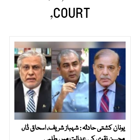
COURT,
یونان کشتی حادثہ : شہباز شریف، اسحاق ڈار،
محسن نقوی کی عدالت میں طلبی