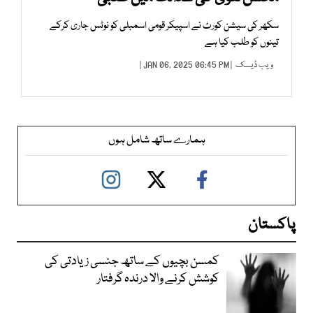
سکھر کی سیشن کورٹ نے اسپیکر قومی اسمبلی کو نوٹس جاری کرکے
تینوں کو طلب کیا ہے
ویب ڈیسک
| JAN 06, 2025 06:45 PM |
ہمارے ساتھ شامل ہوں
پاکستان
کمسن بچیوں کے ساتھ جنسی زیادتی کی
کوشش کرنے والا درندہ گرفتار