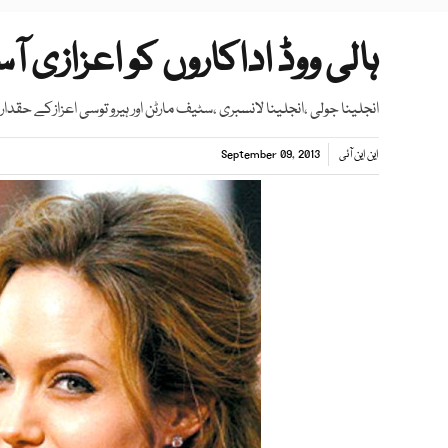
ہالی ووڈ اداکاروں کو اعزازی آسک
انجلینا جولی ،انجلینا لانسبری ،سٹیف مارٹن اور ہیرو توسی اعزازکے حقدا
این این آئی
September 09, 2013