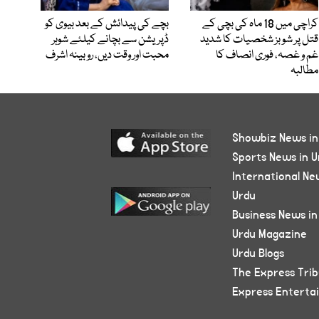
کراچی میں 18 ماہ کی بچی کے
بچے کی پیدائش کے بعد بیوی کو
قتل پر شوبز شخصیات کا شدید
ڈپریشن سے بچانے کیلئے شوہر
غم و غصہ، فوری انصاف کا
محبت اور وقت دیں، روبینہ اشرف
مطالبہ
Showbiz News in
Sports News in U
International Ne
Urdu
Business News in
Urdu Magazine
Urdu Blogs
The Express Tri
Express Enterta