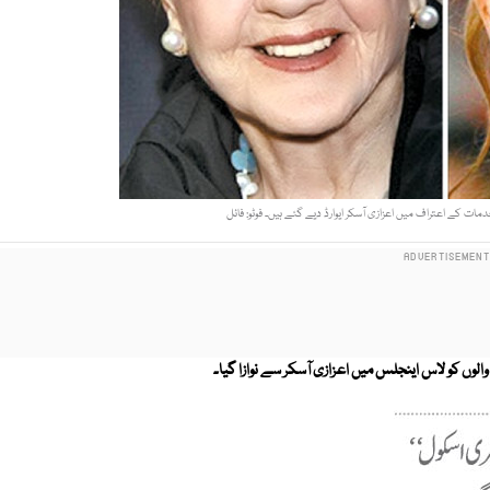
مات کے اعتراف میں اعزازی آسکر ایوارڈ دیے گئے ہیں۔ فوٹو: فائل
الوں کو لاس اینجلس میں اعزازی آسکر سے نوازا گیا۔