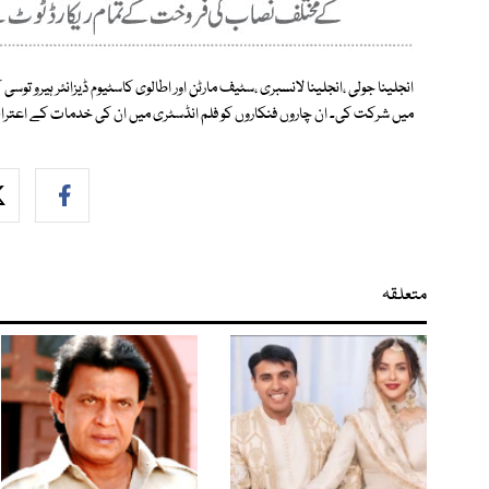
انجلینا جولی ،انجلینا لانسبری ،سٹیف مارٹن اور اطالوی کاسٹیوم ڈیزانئر ہیرو توس
میں شرکت کی۔ ان چاروں فنکاروں کو فلم انڈسٹری میں ان کی خدمات کے اعتراف 
متعلقہ