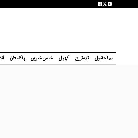
صفحۂ اول
تازہ ترین
کھیل
خاص خبریں
پاکستان
انٹ