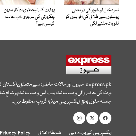
نمرہ خان اور شوہر کی ذومعنی
بھارت کے لیجنڈری اداکار متھن
پوسٹوں سے طلاق کی افواہوں کو
چکرورتی کی سرجری، اب حالت
تقویت ملنے لگی
کیسی ہے؟
express.pk
خبروں اور حالات حاضرہ سے متعلق پاکستان 
وزٹ کی جانے والی ویب سائٹ ہے۔ اس ویب سائٹ پر شائع شدہ
جملہ حقوق بحق ایکسپریس میڈیا گروپ محفوظ ہیں۔
ایکسپریس کے بارے میں
ضابطہ اخلاق
Privacy Policy