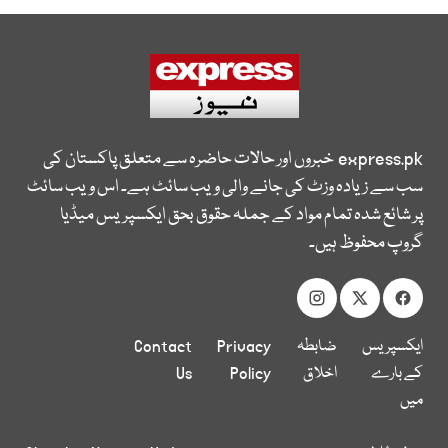
express.pk
خبروں اور حالات حاضرہ سے متعلق پاکستان کی
سب سے زیادہ وزٹ کی جانے والی ویب سائٹ ہے۔ اس ویب سائٹ
پر شائع شدہ تمام مواد کے جملہ حقوق بحق ایکسپریس میڈیا
گروپ محفوظ ہیں۔
ایکسپریس
ضابطہ
Privacy
Contact
کے بارے
اخلاق
Policy
Us
میں