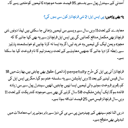
آمدنی کے سینٹرل پول سے بدستور 95 فیصد حصہ موجودہ 6 ٹیموں کو ملتے رہے گا۔
یہ بھی پڑھیں:
پی ایس ایل؛ 2 نئی فرنچائزز کون سی ہوں گی؟
معاہدے کے تحت11 ویں سال سے ویسے ہی ٹیمیں بڑھائی جا سکتی ہیں لہذا دونوں نئی
فرنچائز بھی مکمل منافع کمائیں گی،پی ایس ایل فرنچائزز سے یہ بھی کہا جائے گا کہ
مجوزہ ویمن لیگ کی ٹیمیں وہ خرید لیں،اگر وہ ایسا نہ کرنا چاہیں تو خواہشمند پارٹیز
سے رابطہ کرا دیا جائے گا جنھیں معاوضے کے تحت ویمنز ٹیم کا نام فروخت کیا جا سکتا
ہے۔
فرنچائزز آئی پی ایل کی طرح perpetuity (دائمی) حقوق بھی چاہتی ہیں،بھارت میں 10
سال فیس لینے کے بعد 11 ویں ایڈیشن سے یہ سلسلہ ختم ہو گیا، مگر پی ایس ایل کی
کم رقم پر فروخت ہونے والی ٹیمیں ایسا نہیں چاہتیں،انھیں سینٹرل پول سے ہی زیادہ
فائدہ ہوگا،ایک آپشن ملکیت 50 سال کرنے کی بھی ہے، موجودہ کنٹریکٹ کے تحت 11
ویں سال فرنچائز فیس میں 25 فیصد اضافہ ہونا ہے۔
دریں اثنا نجم سیٹھی کے چیئرمین پی سی بی کی دوڑ سے باہر ہونے پر اب معاملات میں
تبدیلی بھی متوقع ہے۔