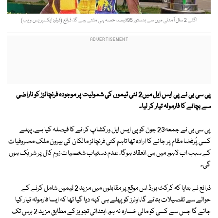
اگلے 2 سال آمدنی میں سے بدستور 95فیصد حصہ ہی ملتے رہے گا، ذرائع (فوٹو: ایکسپریس ویب)
پی سی بی نے پی ایس ایل میں2 نئی ٹیموں کی شمولیت پر موجودہ فرنچائزز کو ناراضی
سے بچانے کا فارمولہ تیار کر لیا۔
پی سی بی نے جمعہ23 جون کو پی ایس ایل ورکشاپ کرانے کا فیصلہ کیا ہے، پہلے
کسی پُرفضا مقام پر جانے کا ارادہ تھا تاہم کئی فرنچائز مالکان کی بیرون ملک مصروفیات
کے سبب اب لاہور میں ہی انعقاد ہوگا، عدم دستیاب شخصیات زوم کال پر شریک ہوں
گی۔
ذرائع نے بتایا کہ کرکٹ بورڈ اس موقع پر مقابلوں میں مزید 2 ٹیمیں شامل کرنے کے
حوالے سے تفصیلات بتائے گا،اونرز کو پہلے ہی کہہ دیا گیا تھا کہ ایسا فارمولہ تیار کیا
جائے گا جس سے کسی کو مالی خسارہ نہ ہو، ابتدائی تجویز کے مطابق مزید 2 برس تک