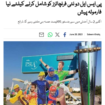
پی ایس ایل دو نئی فرنچائزز کو شامل کرنے کیلئے نیا
فارمولہ پیش
اگلے 2 سال آمدنی میں سے بدستور 95فیصد حصہ ہی ملتے رہے گا، ذرائع
June 20, 2023
Saleem Khaliq