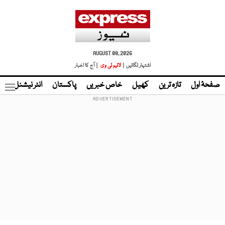
AUGUST 08, 2026
اشتہار لگائیں |
لائیو ٹی وی
| آج کا اخبار
صفحۂ اول
تازہ ترین
کھیل
خاص خبریں
پاکستان
انٹر نیشنل
ٹا