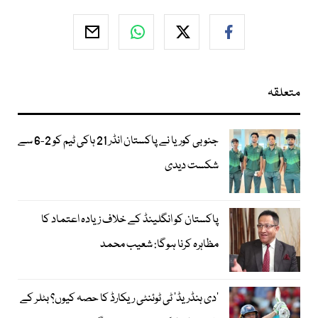
متعلقہ
جنوبی کوریا نے پاکستان انڈر 21 ہاکی ٹیم کو 2-6 سے
شکست دیدی
پاکستان کو انگلینڈ کے خلاف زیادہ اعتماد کا
مظاہرہ کرنا ہوگا: شعیب محمد
’دی ہنڈریڈ‘ ٹی ٹوئنٹی ریکارڈ کا حصہ کیوں؟ بٹلر کے