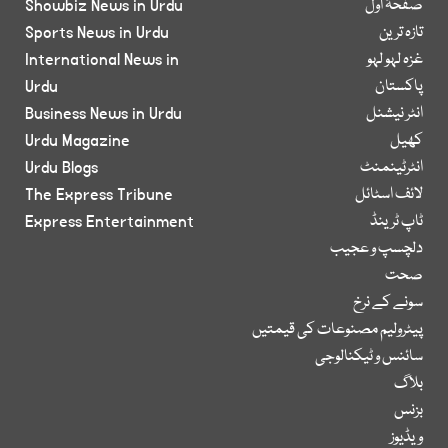
صفحۂ اول
Showbiz News in Urdu
تازہ ترین
Sports News in Urdu
غزہ لہو لہو
International News in
پاکستان
Urdu
انٹر نیشنل
Business News in Urdu
کھیل
Urdu Magazine
انٹرٹینمنٹ
Urdu Blogs
لائف اسٹائل
The Express Tribune
ٹاپ ٹرینڈ
Express Entertainment
دلچسپ و عجیب
صحت
سونے کے نرخ
پیٹرولیم مصنوعات کی قیمتیں
سائنس و ٹیکنالوجی
بلاگ
بزنس
ویڈیوز