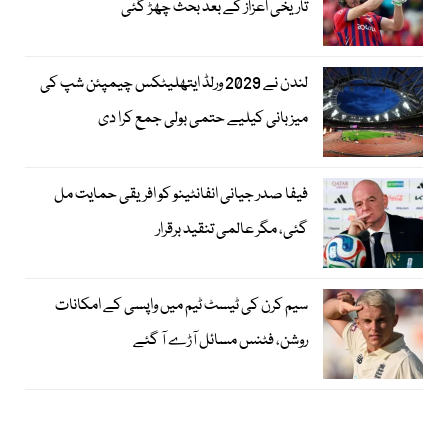
تاریخی اعزاز کے بعد بحث چھڑ گئی
لندن نے 2029 ورلڈ ایتھلیٹکس چیمپئن شپ کی
میزبانی کیلیے حتمی بولی جمع کرا دی
فیفا صدر جیانی انفانٹینو کو افریقی حمایت مل
گئی، مگر عالمی تنقید برقرار
سیم کرن کی ٹیسٹ ٹیم میں واپسی کے امکانات
روشن، فٹنس مسائل آڑے آ گئے