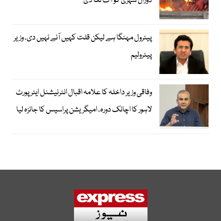
دوران شہری کو آگ لگا دی
پیٹرول مہنگا ہے لیکن قلت کہیں آنے نہیں دی، وزیر
پیٹرولیم
وفاقی وزیر داخلہ کا علامہ اقبال انٹرنیشنل ایئرپورٹ
لاہور کا اچانک دورہ، امیگریشن پراسیس کا جائزہ لیا