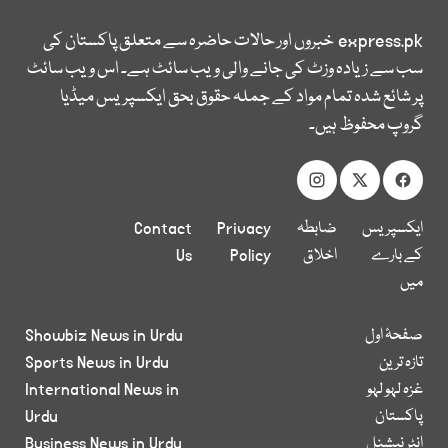
express.pk
خبروں اور حالات حاضرہ سے متعلق پاکستان کی
سب سے زیادہ وزٹ کی جانے والی ویب سائٹ ہے۔ اس ویب سائٹ
پر شائع شدہ تمام مواد کے جملہ حقوق بحق ایکسپریس میڈیا
گروپ محفوظ ہیں۔
ایکسپریس
ضابطہ
Privacy
Contact
کے بارے
اخلاق
Policy
Us
میں
صفحۂ اول
Showbiz News in Urdu
تازہ ترین
Sports News in Urdu
غزہ لہو لہو
International News in
پاکستان
Urdu
انٹر نیشنل
Business News in Urdu