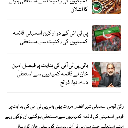
کمیٹیوں کی رکنیت سے مستعفی ہونے
کا اعلان
پی ٹی آئی کے دو اراکین اسمبلی قائمہ
کمیٹیوں کی رکنیت سے مستعفی
بانی پی ٹی آئی کی ہدایت پر فیصل امین
خان نے قائمہ کمیٹیوں سے استعفیٰ
دے دیا، ذرائع
رکن قومی اسمبلی شیر افضل مروت بھی بانی پی ٹی آئی کی ہدایت پر
قومی اسمبلی کی قائمہ کمیٹیوں سے مستعفی ہوگئے، ان لوگوں ںے
اپنے استعفے چیئرمین پی ٹی آئی بیرسٹر گوہر علی خان کو ارسال