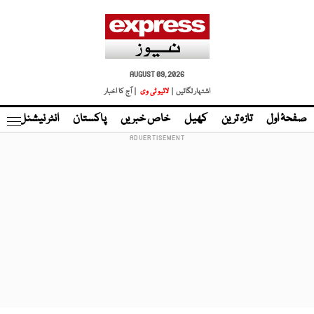
AUGUST 09, 2026
اشتہار لگائیں |
لائیو ٹی وی
| آج کا اخبار
صفحۂ اول
تازہ ترین
کھیل
خاص خبریں
پاکستان
انٹر نیشنل
ٹا