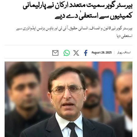
بیرسٹر گوہر سمیت متعدد ارکان نے پارلیمانی
کمیٹیوں سے استعفیٰ دے دیے
بیرسٹر گوہر نے قانون و انصاف، انسانی حقوق، آئی ٹی اور ہاؤس بزنس ایڈوائزری سے
استعفی دیا
اسٹاف رپورٹر
August 28, 2025