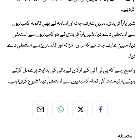
کردیے۔
شہریار آفریدی، مبین عارف جٹ اور اسامہ نے بھی قائمہ کمیٹیوں
سے استعفی دے دیا، شہریار آفریدی نے دو کمیٹیوں سے استعفی
دیا، مبین عارف جٹ نے کامرس، خزانہ اور انڈسٹریز سے استعفی دے
دیا۔
واضح رہے کہ پی ٹی آئی کے ارکان نے بانی کی ہدایت پر عمل کرتے
ہوئے پارلیمنٹ کی تمام کمیٹیوں سے استعفیٰ دینا شروع کردیا ہے۔
متعلقہ