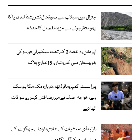
چترال میں سیلاب سے صورتحال تشویشناک، دریا کا
بہاؤ متاثر ہونے سے مزید نقصان کا خدشہ
آپریشن ردالفتنہ 3 کے تحت سیکیورٹی فورسز کی
بلوچستان میں کارروائیاں، 15خوارج ہلاک
پورا سسٹم کمپرومائزڈ تھا، دوبارہ مک مکا ہو سکتا
ہے، خواجہ آصف نے میر رضا قتل کیس پر سوالات
اٹھا دیے
راولپنڈی؛ منشیات کے عادی افراد نے جھگڑے کے