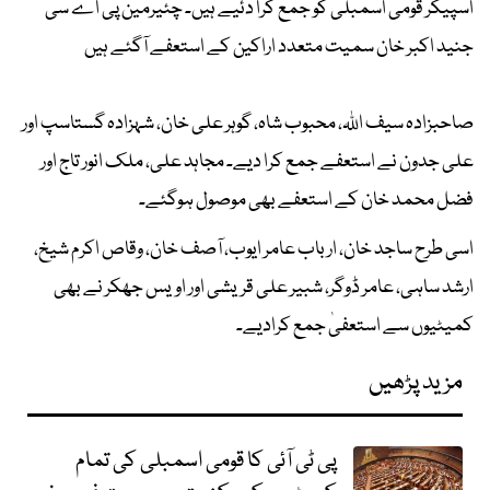
اسپیکر قومی اسمبلی کو جمع کرا دئیے ہیں۔ چئیرمین پی اے سی
جنید اکبر خان سمیت متعدد اراکین کے استعفے آگئے ہیں
صاحبزادہ سیف اللہ، محبوب شاہ، گوہر علی خان، شہزادہ گستاسپ اور
علی جدون نے استعفے جمع کرا دیے۔ مجاہد علی، ملک انور تاج اور
فضل محمد خان کے استعفے بھی موصول ہوگئے۔
اسی طرح ساجد خان، ارباب عامر ایوب، آصف خان، وقاص اکرم شیخ،
ارشد ساہی، عامر ڈوگر، شبیر علی قریشی اور اویس جھکر نے بھی
کمیٹیوں سے استعفیٰ جمع کرادیے۔
مزید پڑھیں
پی ٹی آئی کا قومی اسمبلی کی تمام