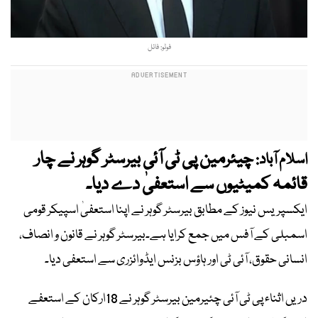
فوٹو: فائل
چیئرمین پی ٹی آئی بیرسٹر گوہر نے چار
اسلام آباد:
قائمہ کمیٹیوں سے استعفیٰ دے دیا۔
ایکسپریس نیوز کے مطابق بیرسٹر گوہر نے اپنا استعفیٰ اسپیکر قومی
اسمبلی کے آفس میں جمع کرایا ہے۔بیرسٹر گوہر نے قانون و انصاف،
انسانی حقوق، آئی ٹی اور ہاؤس بزنس ایڈوائزری سے استعفی دیا۔
دریں اثناء پی ٹی آئی چئیرمین بیرسٹر گوہر نے 18ارکان کے استعفے