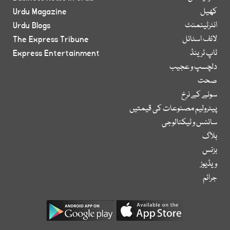
کھیل
Urdu Magazine
انٹرٹینمنٹ
Urdu Blogs
لائف اسٹائل
The Express Tribune
ٹاپ ٹرینڈ
Express Entertainment
دلچسپ و عجیب
صحت
سونے کے نرخ
پیٹرولیم مصنوعات کی قیمتیں
سائنس و ٹیکنالوجی
بلاگ
بزنس
ویڈیوز
جرائم