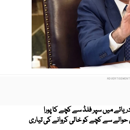
دریائے میں سپر فلڈ سے کچے کا پورا
حوالے سے کچے کو خالی کروانے کی تیاری