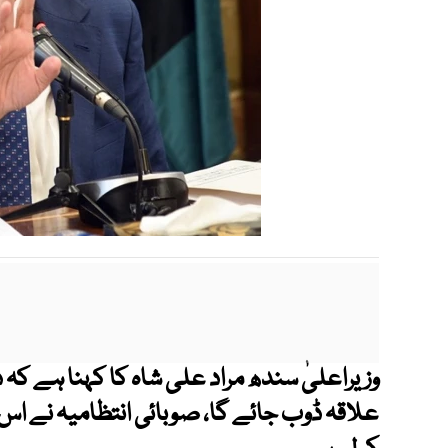
وزیراعلیٰ سندھ مراد علی شاہ کا کہنا ہے کہ 
علاقہ ڈوب جائے گا، صوبائی انتظامیہ نے اس 