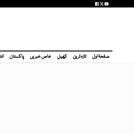
صفحۂ اول
تازہ ترین
کھیل
خاص خبریں
پاکستان
انٹ