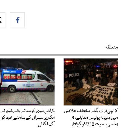
متعلقہ
کراچی؛ رات گئے مختلف علاقوں
ناراض بیوی کو منانے والے شوہر نے
میں مبینہ پولیس مقابلے، 8
انکار پر سسرال کے سامنے خود کو
زخمی سمیت 12 ڈاکو گرفتار
آگ لگا لی