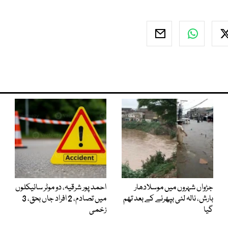
جڑواں شہروں میں موسلادھار
احمد پور شرقیہ، دو موٹر سائیکلوں
بارش، نالہ لئی بپھرنے کے بعد تھم
میں تصادم، 2 افراد جاں بحق، 3
گیا
زخمی