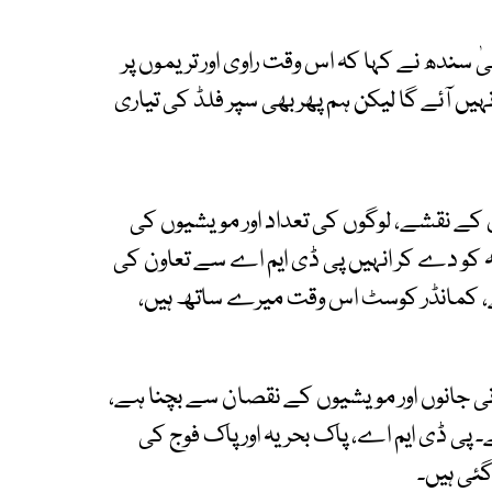
ٰ سندھ نے کہا کہ اس وقت راوی اور تریموں پر
نہیں آئے گا لیکن ہم پھر بھی سپر فلڈ کی تیاری
 کے نقشے، لوگوں کی تعداد اور مویشیوں کی
کو دے کر انہیں پی ڈی ایم اے سے تعاون کی
، کمانڈر کوسٹ اس وقت میرے ساتھ ہیں،
ی جانوں اور مویشیوں کے نقصان سے بچنا ہے،
 پی ڈی ایم اے، پاک بحریہ اور پاک فوج کی