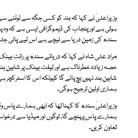
وزیراعلیٰ نے کہا کہ بند کو کسی جگہ سے ٹوٹنے س
ہوتی ہے اور پنجاب کی ڈیموگرافی ایسی ہے کہ وہ پان
سندھ کی زمین دریا سے نیچے ہے اس لیے پانی جلدی
حصہ زیادہ خطرناک ہے اور لیفٹ بینک پر شاہین بند ح
شاہین بند نہیں بچ پائے گا کیونکہ اس کا اسٹرکچر ہی
ہماری اولین ترجیح ہوگی۔
وزیراعلیٰ سندھ کا کہنا تھا کہ ابھی ہمارے پاس وق
ہمارے پاس پہنچے گا، لوگوں اور میڈیا سے درخواس
تعاون کریں۔