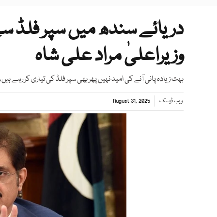
دریائے سندھ میں سپر فلڈ سے
وزیراعلیٰ مراد علی شاہ
بہت زیادہ پانی آنے کی امید نہیں پھر بھی سپر فلڈ کی تیاری کر رہے ہیں، جو 9 لاکھ کیوسکس کا ہوتا ہے، مراد عل
ویب ڈیسک
August 31, 2025