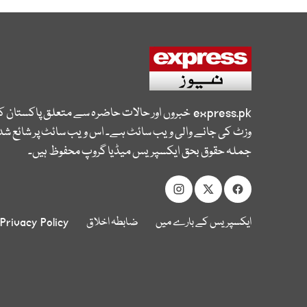
express.pk
خبروں اور حالات حاضرہ سے متعلق پاکستان 
وزٹ کی جانے والی ویب سائٹ ہے۔ اس ویب سائٹ پر شائع شدہ
جملہ حقوق بحق ایکسپریس میڈیا گروپ محفوظ ہیں۔
ایکسپریس کے بارے میں
ضابطہ اخلاق
Privacy Policy