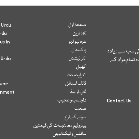
صفحۂ اول
 Urdu
تازہ ترین
rdu
غزہ لہو لہو
ws in
پاکستان
کی سب سے زیادہ
انٹر نیشنل
 Urdu
 تمام مواد کے
کھیل
انٹرٹینمنٹ
لائف اسٹائل
bune
ٹاپ ٹرینڈ
inment
دلچسپ و عجیب
Contact Us
صحت
سونے کے نرخ
پیٹرولیم مصنوعات کی قیمتیں
سائنس و ٹیکنالوجی