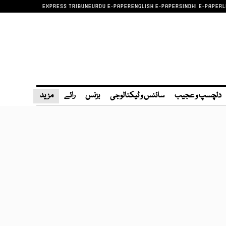
EXPRESS TRIBUNE
URDU E-PAPER
ENGLISH E-PAPER
SINDHI E-PAPER
L
دلچسپ و عجیب
سائنس و ٹیکنالوجی
بزنس
رائے
مزید