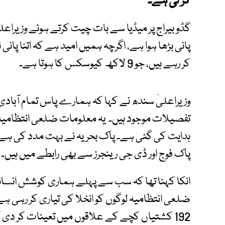
کر لی ہے۔
گڈو بیراج پر میڈیا سے بات چیت کرتے ہوئے وزیراعلی
پانی بڑھا ہوا ہے، اگرچہ ہمیں امید ہے کہ اتنا پانی 
کر رہے ہیں، جو 9 لاکھ کیوسکس کا ہوتا ہے۔
وزیراعلیٰ سندھ نے کہا کہ ہمارے پاس تمام آبادی
تفصیلات موجود ہیں۔ یہ معلومات ضلعی انتظامیہ 
ہدایت کی گئی ہے۔ پاک بحریہ نے بہت مدد کی ہے
پاک فوج اور ڈی جی رینجرز سے بھی رابطے میں ہیں۔
انکا کہنا تھا کہ سب سے پہلے ہماری کوشش انسان
ضلعی انتظامیہ لوگوں کو انخلا کی تیاری کر رہی ہے۔
192 کشتیاں کچے کے علاقوں میں تعینات کر دی گئی ہیں۔