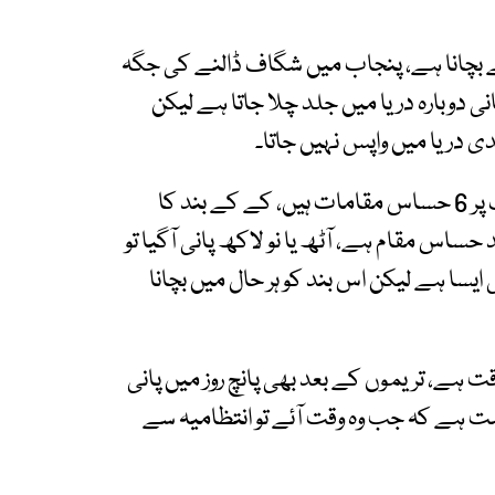
ے بچانا ہے، پنجاب میں شگاف ڈالنے کی جگہ
ی دوبارہ دریا میں جلد چلا جاتا ہے لیکن
 دریا میں واپس نہیں جاتا۔
مراد علی شاہ نے کہا کہ دریائے سندھ پر رائٹ بینک پر 6 حساس مقامات ہیں، کے کے بند کا
ساس مقام ہے، آٹھ یا نو لاکھ پانی آگیا تو
 ایسا ہے لیکن اس بند کو ہر حال میں بچانا
ت ہے، تریموں کے بعد بھی پانچ روز میں پانی
ت ہے کہ جب وہ وقت آئے تو انتظامیہ سے