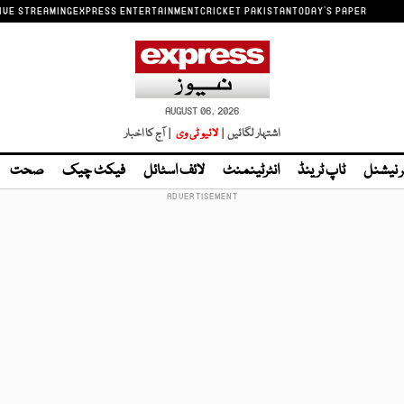
IVE STREAMING
EXPRESS ENTERTAINMENT
CRICKET PAKISTAN
TODAY'S PAPER
AUGUST 06, 2026
اشتہار لگائیں |
لائیو ٹی وی
| آج کا اخبار
ر نیشنل
ٹاپ ٹرینڈ
انٹرٹینمنٹ
لائف اسٹائل
فیکٹ چیک
صحت