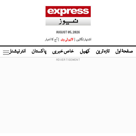
AUGUST 05, 2026
اشتہار لگائیں |
لائیو ٹی وی
| آج کا اخبار
صفحۂ اول
تازہ ترین
کھیل
خاص خبریں
پاکستان
انٹر نیشنل
ٹا