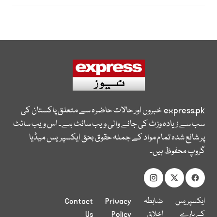
express.pk
خبروں اور حالات حاضرہ سے متعلق پاکستان کی
سب سے زیادہ وزٹ کی جانے والی ویب سائٹ ہے۔ اس ویب سائٹ
پر شائع شدہ تمام مواد کے جملہ حقوق بحق ایکسپریس میڈیا
گروپ محفوظ ہیں۔
ایکسپریس
ضابطہ
Privacy
Contact
کے بارے
اخلاق
Policy
Us