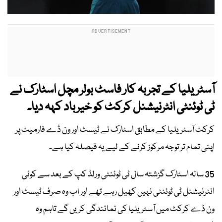
آسٹریلیا کے تجربہ کار فاسٹ بولر مچل اسٹارک نے
ٹی ٹوئنٹی انٹرنیشنل کرکٹ کو خیرباد کہہ دیا۔
کرکٹ آسٹریلیا کے مطابق اسٹارک نے ٹیسٹ اور ون ڈے فارمیٹ پر
اپنی تمام تر توجہ مرکوز کرنے کے لیے یہ فیصلہ کیا ہے۔
35 سالہ اسٹارک گزشتہ سال ٹی ٹوئنٹی ورلڈ کپ کے بعد سے کوئی
انٹرنیشنل ٹی ٹوئنٹی نہیں کھیل رہے تھے اور اب وہ صرف ٹیسٹ اور
ون ڈے کرکٹ میں آسٹریلیا کی نمائندگی کریں گے تاہم وہ