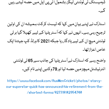
ڈومیسٹک ٹی ٹوئنٹی لیگز، بشمول آئی پی ایل میں حصہ لیتے رہیں
گے۔
اسٹارک نے اپنے بیان میں کہا کہ ٹیسٹ کرکٹ ہمیشہ ان کی اولین
ترجیح رہی ہے۔ انہوں نے کہا کہ آسٹریلیا کے لیے کھیلا گیا ہر ٹی
ٹوئنٹی میچ ان کے لیے یادگار رہا جبکہ 2021 کا ورلڈ کپ جیتنا ایک
خاص اعزاز تھا۔
واضح رہے کہ اسٹارک نے آسٹریلیا کی جانب سے 65 ٹی ٹوئنٹی
انٹرنیشنل میچز میں حصہ لیا اور 79 وکٹیں اپنے نام کیں۔
https://www.facebook.com/AusMenCricket/photos/-starcy-
our-superstar-quick-has-announced-his-retirement-from-the-
shortest-forma/827318142954740/