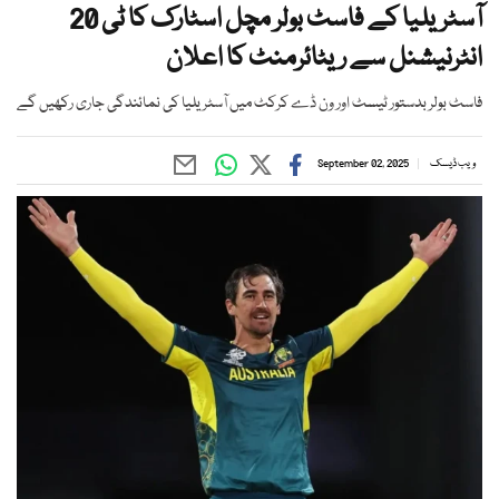
آسٹریلیا کے فاسٹ بولر مچل اسٹارک کا ٹی 20
انٹرنیشنل سے ریٹائرمنٹ کا اعلان
فاسٹ بولر بدستور ٹیسٹ اور ون ڈے کرکٹ میں آسٹریلیا کی نمائندگی جاری رکھیں گے
ویب ڈیسک
September 02, 2025