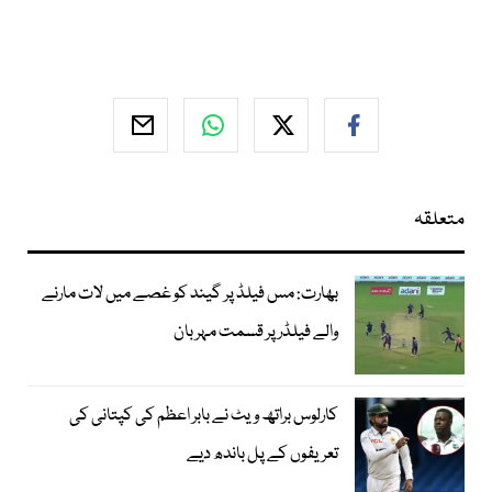
متعلقہ
بھارت: مس فیلڈ پر گیند کو غصے میں لات مارنے
والے فیلڈر پر قسمت مہربان
کارلوس براتھ ویٹ نے بابر اعظم کی کپتانی کی
تعریفوں کے پل باندھ دیے