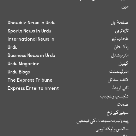
میں
صفحۂ اول
Showbiz News in Urdu
تازہ ترین
Sports News in Urdu
غزہ لہو لہو
International News in
پاکستان
Urdu
انٹر نیشنل
Business News in Urdu
کھیل
Urdu Magazine
انٹرٹینمنٹ
Urdu Blogs
لائف اسٹائل
The Express Tribune
ٹاپ ٹرینڈ
Express Entertainment
دلچسپ و عجیب
صحت
سونے کے نرخ
پیٹرولیم مصنوعات کی قیمتیں
سائنس و ٹیکنالوجی