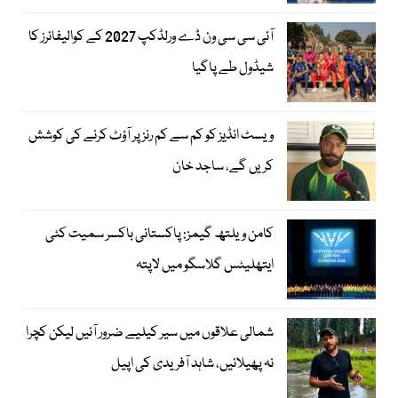
آئی سی سی ون ڈے ورلڈکپ 2027 کے کوالیفائرز کا
شیڈول طے پاگیا
ویسٹ انڈیز کو کم سے کم رنز پر آؤٹ کرنے کی کوشش
کریں گے، ساجد خان
کامن ویلتھ گیمز: پاکستانی باکسر سمیت کئی
ایتھلیٹس گلاسگو میں لاپتہ
شمالی علاقوں میں سیر کیلیے ضرور آئیں لیکن کچرا
نہ پھیلائیں، شاہد آفریدی کی اپیل