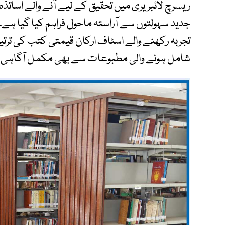
ریسرچ لائبریری میں تحقیق کے لیے آنے والے اساتذہ، ا
جدید سہولتوں سے آراستہ ماحول فراہم کیا گیا ہے۔
تجربہ رکھنے والے اسٹاف ارکان قیمتی کتب کی ترت
شامل ہونے والی مطبوعات سے بھی مکمل آگاہی ر