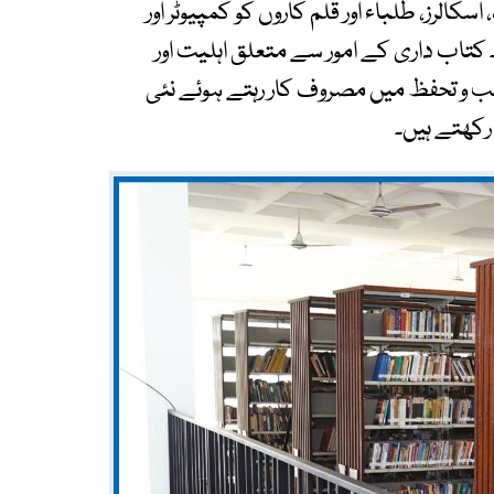
سکالرز، طلباء اور قلم کاروں کو کمپیوٹر اور
 کتاب داری کے امور سے متعلق اہلیت اور
یب و تحفظ میں مصروف کار رہتے ہوئے نئی
کھتے ہیں۔