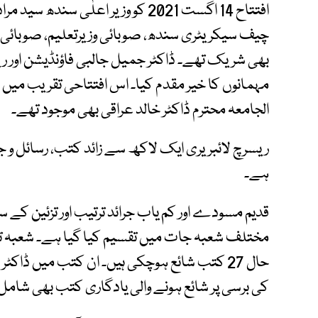
افتتاح 14 اگست 2021 کو وزیر اعلٰی س
چیف سیکریٹری سندھ، صوبائی وزیرتعلیم، صوبائی وزیر
بھی شریک تھے۔ ڈاکٹر جمیل جالبی فاؤنڈیشن اور ریس
مہمانوں کا خیر مقدم کیا۔ اس افتتاحی تقریب میں ڈ
الجامعہ محترم ڈاکٹر خالد عراقی بھی موجود تھے۔
ریسرچ لائبریری ایک لاکھ سے زائد کتب، رسائل و ج
ہے۔
قدیم مسودے اور کم یاب جرائد ترتیب اور تزئین کے 
مختلف شعبہ جات میں تقسیم کیا گیا ہے۔ شعبہ ت
حال 27 کتب شائع ہوچکی ہیں۔ ان کتب میں ڈا
کی برسی پر شائع ہونے والی یادگاری کتب بھی شامل 