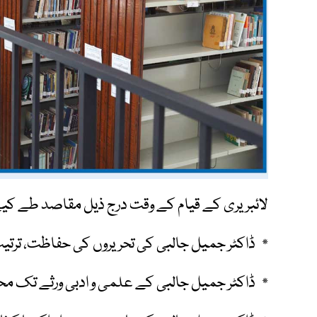
لائبریری کے قیام کے وقت درج ذیل مقاصد طے کی
٭ ڈاکٹر جمیل جالبی کی تحریروں کی حفاظت، ترتیب
٭ ڈاکٹر جمیل جالبی کے علمی و ادبی ورثے تک محق