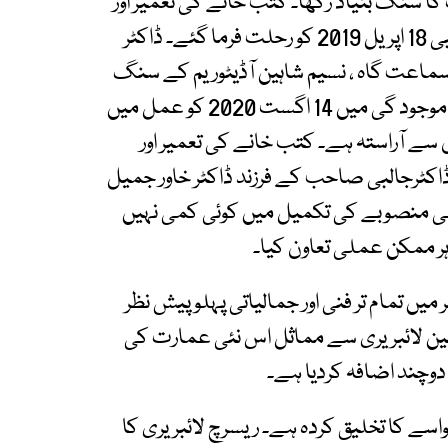
 نے 14 اگست 2016 کو عمارت کا سنگ بنیاد رکھا۔ کتب خانے کی تعمیر اور
تزئین کا کام جاری تھا کہ اس دوران ڈاکٹر جمیل جالبی 18 اپریل 2019 کو رحلت فرما گئے۔ ڈاکٹر
اعت گاہ ، نسیم شاہین آڈیٹوریم کے سنگ
بنیاد کی تنصیب خانوادہ جالبی اور زعمائے شہر کی موجود گی میں 14 اگست 2020 کو عمل میں
ں سے آراستہ ہے۔ کتب خانے کی تعمیر اور
اکٹرجالبی صاحب کے فرزند ڈاکٹر خاور جمیل
می منصوبے کی تکمیل میں کوئی کمی نہیں
ر ممکن عملی تعاون کیا۔
ں تمام تر فنی اور جمالیاتی پہلو پیش نظر
ین لائبریری سے مماثل اس نئی عمارت کی
دوچند اضافہ کردیا ہے۔
نواسے کا تخلیق کردہ ہے۔ ریسرچ لائبریری کا