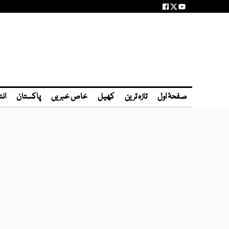
صفحۂ اول
تازہ ترین
کھیل
خاص خبریں
پاکستان
انٹ