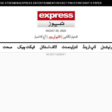
IVE STREAMING
EXPRESS ENTERTAINMENT
CRICKET PAKISTAN
TODAY'S PAPER
AUGUST 08, 2026
اشتہار لگائیں |
لائیو ٹی وی
| آج کا اخبار
ر نیشنل
ٹاپ ٹرینڈ
انٹرٹینمنٹ
لائف اسٹائل
فیکٹ چیک
صحت