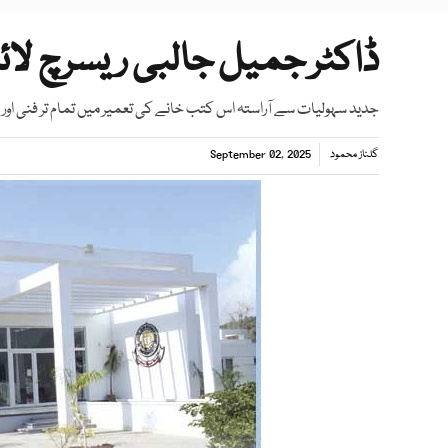
ڈاکٹر جمیل جالبی ریسرچ لائ
جدید سہولیات سے آراستہ اس کتب خانے کی تعمیر میں تمام تر فنی اور
گلناز محمود
September 02, 2025