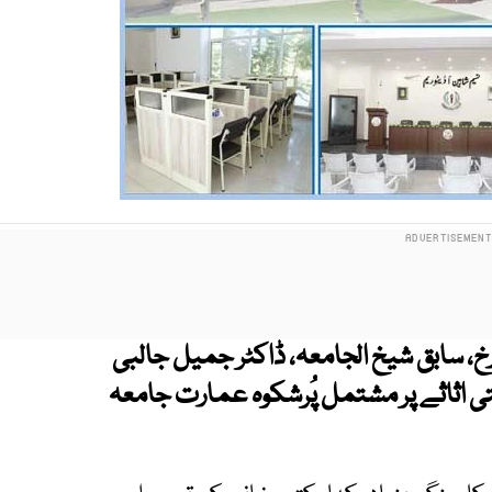
ٔرخ، سابق شیخ الجامعہ، ڈاکٹر جمیل جالبی
 اثاثے پر مشتمل پُرشکوہ عمارت جامعہ