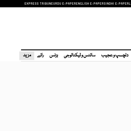
EXPRESS TRIBUNE
URDU E-PAPER
ENGLISH E-PAPER
SINDHI E-PAPER
L
دلچسپ و عجیب
سائنس و ٹیکنالوجی
بزنس
رائے
مزید