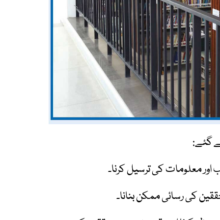
ے گئے:
 اور معلومات کی ترسیل کرنا۔
قین کی رسائی ممکن بنانا۔