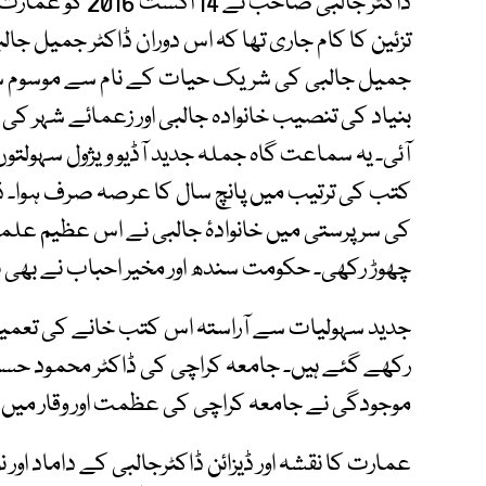
ڈاکٹر جالبی صاحب
جمیل جالبی کی شریک حیات کے نام سے موسوم سم
آئی۔ یہ سماعت گاہ جملہ جدید آڈیو ویژول سہولتو
کتب کی ترتیب میں پانچ سال کا عرصہ صرف ہوا۔ ڈ
کی سرپرستی میں خانوادۂ جالبی نے اس عظیم عل
چھوڑ رکھی۔ حکومت سندھ اور مخیر احباب نے بھی ہ
جدید سہولیات سے آراستہ اس کتب خانے کی تعمیر می
رکھے گئے ہیں۔ جامعہ کراچی کی ڈاکٹر محمود حس
موجودگی نے جامعہ کراچی کی عظمت اور وقار میں 
عمارت کا نقشہ اور ڈیزائن ڈاکٹرجالبی کے داماد اور 