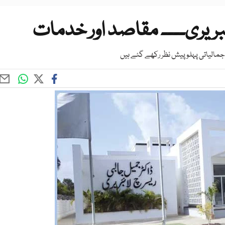
بریری۔۔۔۔ مقاصد اور خدمات
 جمالیاتی پہلو پیش نظر رکھے گئے ہیں