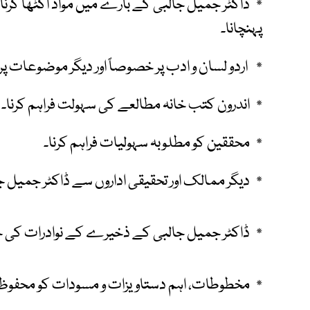
٭ ڈاکٹر جمیل جالبی کے بارے میں مواد اکٹھا کرنا،
پہنچانا۔
٭ اردو لسان و ادب پر خصوصاً اور دیگر موضوعات پر 
٭ اندرون کتب خانہ مطالعے کی سہولت فراہم کرنا۔
٭ محققین کو مطلوبہ سہولیات فراہم کرنا۔
٭ دیگر ممالک اور تحقیقی اداروں سے ڈاکٹر جمیل 
٭ ڈاکٹر جمیل جالبی کے ذخیرے کے نوادرات کی حفاظ
٭ مخطوطات، اہم دستاویزات و مسودات کو محفوظ و