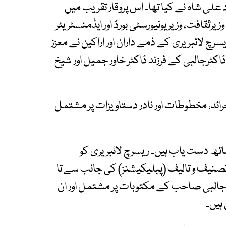
ندھ سید مراد علی شاہ نے کیا تھا۔ اس پروقار تقریب میں
ثقافت، وزیر یونیورسٹی بورڈ اور ایڈمنسٹریٹر
رچ لائبریری کے ذمے داران اور اراکین نے معزز
اکٹرجالبی کے فرزند ڈاکٹر خاور جمیل اور شیخ
رائد، مخطوطات اور نادر دستاویزات پر مشتمل
ساتھ دست یاب ہیں۔ ریسرچ لائبریری کو
صنیف و تالیف (پبلیکیشنز) کی جانب سے تا
کٹر جالبی صاحب کے مکتوبات پر مشتمل اور ان
ہیں۔