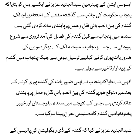
ایسوسی ایشن کے چیئرمین عبدالجنید عزیز نے ایکسپریس کو بتایاکہ
پنجاب حکومت کی جانب سے گذشتہ ہفتے کے اختتام پر اچانک
گندم کی بین الصوبائی نقل وحمل پر پابندی عائدکردی گئی ہے،
سندھ میں پنجاب سے قبل گندم کی فصل کی آمدفروری سے شروع
ہوجاتی ہے جسے پنجاب سمیت ملک کے دیگر صوبوں کی
ضروریات پوری کرنے کیلیے ترسیل ہوتی ہے جبکہ پنجاب میں گندم
کی پیداوار تاخیر سے ہوتی ہے۔
انہوں نے بتایاکہ پنجاب نے اپنی ضروریات کی گندم پوری کرنے کے
بعدغیر متوقع طور پرگندم کی بین الصوبائی نقل وحمل پر پابندی
عائدکردی ہے، جس کے نتیجے میں سندھ، بلوچستان اور خیبر
پختونخوامیں گندم کامصنوعی بحران پیدا ہوگیا ہے۔
عبدالجنید عزیز نے کہا کہ گندم کے ڈی ریگولیشن کی پالیسی کے