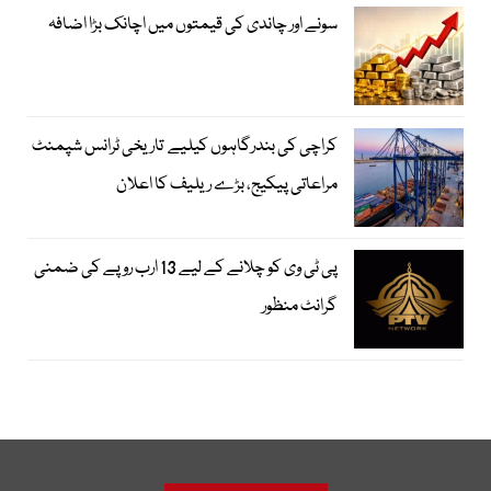
سونے اور چاندی کی قیمتوں میں اچانک بڑا اضافہ
کراچی کی بندرگاہوں کیلیے تاریخی ٹرانس شپمنٹ
مراعاتی پیکیج، بڑے ریلیف کا اعلان
پی ٹی وی کو چلانے کے لیے 13 ارب روپے کی ضمنی
گرانٹ منظور