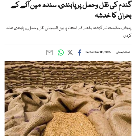
گندم کی نقل وحمل پر پابندی، سندھ میں آٹے کے
بحران کا خدشہ
پنجاب حکومت نے گزشتہ ہفتے کے اختتام پر بین الصوبائی نقل وحمل پر پابندی عائد
کردی
احتشام مفتی
September 03, 2025