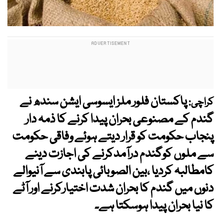
پاکستان فلور ملز ایسوسی ایشن سندھ نے
کراچی:
گندم کے مصنوعی بحران پیدا کرنے کا ذمہ دار
پنجاب حکومت کو قرار دیتے ہوئے وفاقی حکومت
سے ملوں کوگندم درآمدکرنے کی اجازت دینے
کامطالبہ کردیا ،بین الصوبائی پابندی سے آنیوالے
دنوں میں گندم کا بحران شدت اختیارکرنے اور آٹے
کا نیا بحران پیدا ہوسکتا ہے۔