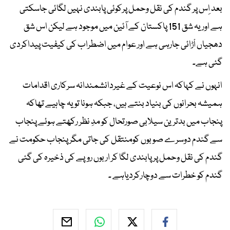
بعد اِس پر گندم کی نقل وحمل پرکوئی پابندی نہیں لگائی جاسکتی
ہے اور یہ شق 151 پاکستان کے آئین میں موجود ہے لیکن اس شق
دھجیاں اْڑائی جارہی ہے اور عوام میں اضطراب کی کیفیت پیداکردی
گئی ہے۔
انہوں نے کہاکہ اس نوعیت کے غیردانشمندانہ سرکاری اقدامات
ہمیشہ بحرانوں کی بنیاد بنتے ہیں، جبکہ ہونا تو یہ چاہیے تھاکہ
پنجاب میں بدترین سیلابی صورتحال کو مدِ نظر رکھتے ہوئے پنجاب
سے گندم دوسرے صوبوں کومنتقل کی جاتی مگر پنجاب حکومت نے
گندم کی نقل وحمل پر پابندی لگا کر اربوں روپے کی ذخیرہ کی گئی
گندم کو خطرات سے دوچارکردیاہے ۔