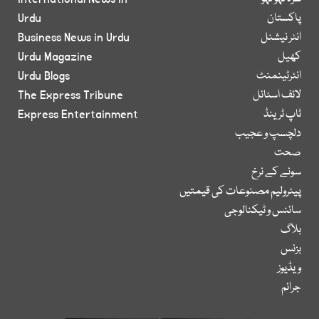
پاکستان
Urdu
انٹر نیشنل
Business News in Urdu
کھیل
Urdu Magazine
انٹرٹینمنٹ
Urdu Blogs
لائف اسٹائل
The Express Tribune
ٹاپ ٹرینڈ
Express Entertainment
دلچسپ و عجیب
صحت
سونے کے نرخ
پیٹرولیم مصنوعات کی قیمتیں
سائنس و ٹیکنالوجی
بلاگ
بزنس
ویڈیوز
جرائم