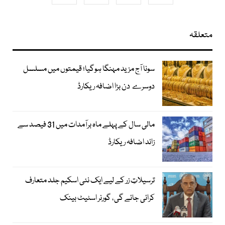
متعلقہ
سونا آج مزید مہنگا ہوگیا؛ قیمتوں میں مسلسل
دوسرے دن بڑا اضافہ ریکارڈ
مالی سال کے پہلے ماہ برآمدات میں 31 فیصد سے
زائد اضافہ ریکارڈ
ترسیلاتِ زر کے لیے ایک نئی اسکیم جلد متعارف
کرائی جائے گی، گورنر اسٹیٹ بینک