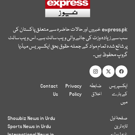
express.pk
خبروں اور حالات حاضرہ سے متعلق پاکستان کی
سب سے زیادہ وزٹ کی جانے والی ویب سائٹ ہے۔ اس ویب سائٹ
پر شائع شدہ تمام مواد کے جملہ حقوق بحق ایکسپریس میڈیا
گروپ محفوظ ہیں۔
ایکسپریس
ضابطہ
Privacy
Contact
کے بارے
اخلاق
Policy
Us
میں
صفحۂ اول
Showbiz News in Urdu
تازہ ترین
Sports News in Urdu
غزہ لہو لہو
International News in