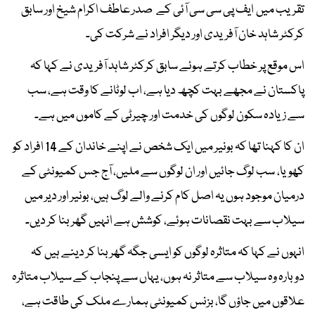
تقریب میں ایف پی سی سی آئی کے صدر عاطف اکرام شیخ اور سابق
کرکٹر شاہد خان آفریدی اور دیگر افراد نے شرکت کی۔
اس موقع پر خطاب کرتے ہوئے سابق کرکٹر شاہد آفریدی نے کہا کہ
پاکستان نے مجھے بہت کچھ دیا ہے، اب لوٹانے کا وقت ہے، سب
سے زیادہ سکون لوگوں کی خدمت اور چیرٹی کے کاموں میں ہے۔
ان کا کہنا تھا کہ بونیر میں ایک شخص نے اپنے خاندان کے 14 افراد کو
کھویا، سب لوگ جائیں اور ان لوگوں سے ملیں، آج جس کمیونٹی کے
درمیان موجود ہوں یہ اصل کام کرنے والے لوگ ہیں، بونیر اور دیر میں
سیلاب سے بہت نقصانات ہوئے، کوشش ہے انہیں گھر بنا کر دیں۔
انہوں نے کہا کہ متاثرہ لوگوں کو ایسی جگہ گھر بنا کر دینے ہیں کہ
دوبارہ وہ سیلاب سے متاثر نہ ہوں، یہاں سے پنجاب کے سیلاب متاثرہ
علاقوں میں جاؤں گا، بزنس کمیونٹی ہمارے ملک کی طاقت ہے،