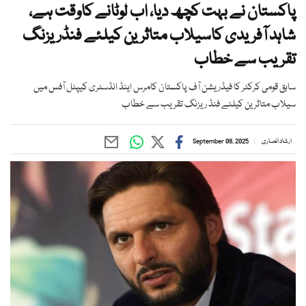
پاکستان نے بہت کچھ دیا، اب لوٹانے کاوقت ہے،
شاہد آفریدی کاسیلاب متاثرین کیلئے فنڈریزنگ
تقریب سے خطاب
سابق قومی کرکٹر کا فیڈریشن آف پاکستان کامرس اینڈ انڈسٹری کیپٹل آفس میں
سیلاب متاثرین کیلئے فنڈ ریزنگ تقریب سے خطاب
ارشاد انصاری
September 08, 2025