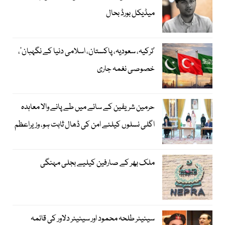
میڈیکل بورڈ بحال
‘ترکیہ، سعودیہ، پاکستان، اسلامی دنیا کے نگہبان’،
خصوصی نغمہ جاری
حرمین شریفین کے سائے میں طے پانے والا معاہدہ
اگلی نسلوں کیلئے امن کی ڈھال ثابت ہو، وزیراعظم
ملک بھر کے صارفین کیلیے بجلی مہنگی
سینیٹر طلحہ محمود اور سینیٹر دلاور کی قائمہ