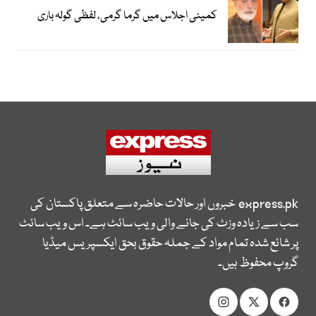
کمیٹی اجلاس میں گرما گرمی، لفظی گولہ باری
express.pk
خبروں اور حالات حاضرہ سے متعلق پاکستان کی
سب سے زیادہ وزٹ کی جانے والی ویب سائٹ ہے۔ اس ویب سائٹ
پر شائع شدہ تمام مواد کے جملہ حقوق بحق ایکسپریس میڈیا
گروپ محفوظ ہیں۔