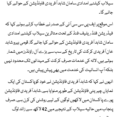
سیلاب کیلئے امدادی سامان شاہد آفریدی فاونڈیشن کے حوالے کیا
جائے گا۔
اس موقع پر ایف پی سی سی آئی کے صدر نے خطاب کرتے ہوئے کہا کہ
فیڈریشن فلڈ ریلیف فنڈ کے تحت متاثرین سیلاب کیلئے امدادی
سامان شاہد آفریدی فائونڈیشن کے حوالے کیا جائے گا، قومی ہیرو شاہد
خان آفریدی کرکٹ کی تاریخ کے سب سے بڑے آل راؤنڈرز میں شمار
ہوتے ہیں، لالہ کی خدمات صرف کرکٹ کے میدانوں تک محدود نہیں
بلکہ آپ انسانیت کی خدمت میں بھی پیش پیش ہیں۔
انہوں نے کہا کہ شاہد آفریدی فاؤنڈیشن نے خود کو پاکستان کی ایک
نمایاں چیریٹی فاؤنڈیشن کے طور پر منوایا ہے، شاہد آفریدی فاؤنڈیشن
پورے پاکستان میں لاکھوں لوگوں کے لیے روشنی کی کرن ہے، صرف
پنجاب میں حالیہ سیلاب کے نتیجے میں 42 لاکھ سے زائد لوگ