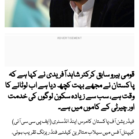
قومی ہیرو سابق کرکٹر شاہد آفریدی نے کہا ہے کہ
پاکستان نے مجھے بہت کچھ دیا ہے اب لوٹانے کا
وقت ہے، سب سے زیادہ سکون لوگوں کی خدمت
اور چیرٹی کے کاموں میں ہے۔
فیڈریشن آف پاکستان کامرس اینڈ انڈسٹری (ایف پی سی سی آئی)
کیپٹل آفس میں سیلاب متاثرین کیلئے فنڈ ریزنگ تقریب ہوئی،