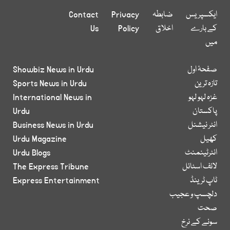
ایکسپریس
ضابطہ
Privacy
Contact
کے بارے
اخلاق
Policy
Us
میں
صفحۂ اول
Showbiz News in Urdu
تازہ ترین
Sports News in Urdu
غزہ لہو لہو
International News in
پاکستان
Urdu
انٹر نیشنل
Business News in Urdu
کھیل
Urdu Magazine
انٹرٹینمنٹ
Urdu Blogs
لائف اسٹائل
The Express Tribune
ٹاپ ٹرینڈ
Express Entertainment
دلچسپ و عجیب
صحت
سونے کے نرخ