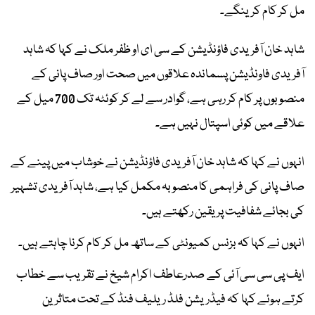
مل کر کام کرینگے۔
شاہد خان آفریدی فاؤنڈیشن کے سی ای او ظفر ملک نے کہا کہ شاہد
آفریدی فاونڈیشن پسماندہ علاقوں میں صحت اور صاف پانی کے
منصوبوں پر کام کر رہی ہے، گوادر سے لے کر کوئٹہ تک 700 میل کے
علاقے میں کوئی اسپتال نہیں ہے۔
انہوں نے کہا کہ شاہد خان آفریدی فاؤنڈیشن نے خوشاب میں پینے کے
صاف پانی کی فراہمی کا منصوبہ مکمل کیا ہے، شاہد آفریدی تشہیر
کی بجائے شفافیت پر یقین رکھتے ہیں۔
انہوں نے کہا کہ بزنس کمیونٹی کے ساتھ مل کر کام کرنا چاہتے ہیں۔
ایف پی سی سی آئی کے صدرعاطف اکرام شیخ نے تقریب سے خطاب
کرتے ہوئے کہا کہ فیڈریشن فلڈ ریلیف فنڈ کے تحت متاثرین