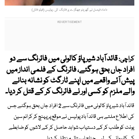
داماد فیصل نے گھریلو جھگڑے پر فائرنگ کی ، پولیس (فوٹو: فائل)
قائد آباد شیر پاؤ کالونی میں فائرنگ سے دو
کراچی:
افراد جاں بحق ہوگئے، فائرنگ کے فلمی انداز میں
پیش آئے واقعے میں اپنے ٹارگٹ کو نشانہ بنانے
والے ملزم کو کسی اور نے فائرنگ کر کے قتل کر دیا۔
قائد آباد شیر پاؤ کالونی میں فائرنگ سے 2 افراد جاں بحق ہوگئے جس
کی اطلاع ملتے ہی قائد آباد پولیس نے موقع پر پہنچ کر کرائم سین
یونٹ کو طلب کر کے دستیاب شواہد حاصل کر کے لاشوں کو ضابطے
کی کارروائی کے لیے جناح اسپتال منتقل کر دیا۔