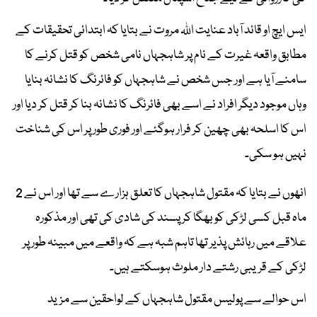
ایس ایچ او قائد آباد عنایت اللہ مروت نے بتایا کہ ابتدائی تحقیقات کے
مطابق واقعہ غیرت کے نام پر شاہجہاں نامی شخص کو قتل کرنے کا
سامنے آیا ہے اور جس شخص نے شاہجہاں کو فائرنگ کا نشانہ بنایا
وہاں موجود دیگر افراد نے اسے بھی فائرنگ کا نشانہ بنا کر قتل کر دیا اور
اس کا اسلحہ بھی چھین کر فرار ہوگئے اور فوری طور پر اس کی شناخت
نہیں ہو سکی۔
انھوں نے بتایا کہ مقتول شاہجہاں کا تعلق ہزارے سے تھا اور اس نے 2
ماہ قبل کسی لڑکی کو بھگا کر پسند کی شادی کی تھی اور مذکورہ
علاقے میں رہائش پذیر تھا تاہم شبہ ہے کہ واقعے میں مبینہ طور پر
لڑکی کے قریبی رشتے دار ملوث ہوسکتے ہیں۔
اس حوالے سے پولیس مقتول شاہجہاں کے لواحقین سے مزید