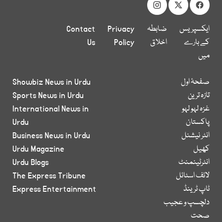
ایکسپریس
ضابطہ
Privacy
Contact
کے بارے
اخلاق
Policy
Us
میں
صفحۂ اول
Showbiz News in Urdu
تازہ ترین
Sports News in Urdu
غزہ لہو لہو
International News in
پاکستان
Urdu
انٹر نیشنل
Business News in Urdu
کھیل
Urdu Magazine
انٹرٹینمنٹ
Urdu Blogs
لائف اسٹائل
The Express Tribune
ٹاپ ٹرینڈ
Express Entertainment
دلچسپ و عجیب
صحت