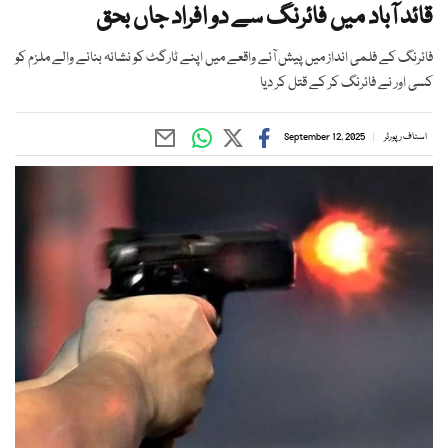
قائد آباد میں فائرنگ سے دو افراد جاں بحق
فائرنگ کے فلمی انداز میں پیش آئے واقعے میں اپنے ٹارگٹ کو نشانہ بنانے والے ملزم کو
کسی اور نے فائرنگ کر کے قتل کر دیا
اسٹاف رپورٹر
September 12, 2025