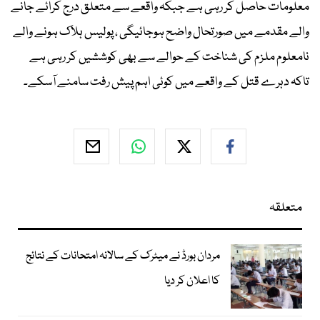
معلومات حاصل کر رہی ہے جبکہ واقعے سے متعلق درج کرائے جانے
والے مقدمے میں صورتحال واضح ہوجائیگی ، پولیس ہلاک ہونے والے
نامعلوم ملزم کی شناخت کے حوالے سے بھی کوششیں کر رہی ہے
تاکہ دہرے قتل کے واقعے میں کوئی اہم پیش رفت سامنے آسکے۔
متعلقہ
مردان بورڈ نے میٹرک کے سالانہ امتحانات کے نتائج
کا اعلان کر دیا