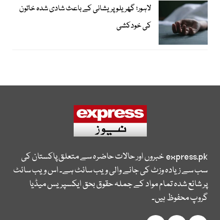
لاہور؛ گھریلو پریشانی کے باعث شادی شدہ خاتون
کی خودکشی
express.pk
خبروں اور حالات حاضرہ سے متعلق پاکستان کی
سب سے زیادہ وزٹ کی جانے والی ویب سائٹ ہے۔ اس ویب سائٹ
پر شائع شدہ تمام مواد کے جملہ حقوق بحق ایکسپریس میڈیا
گروپ محفوظ ہیں۔