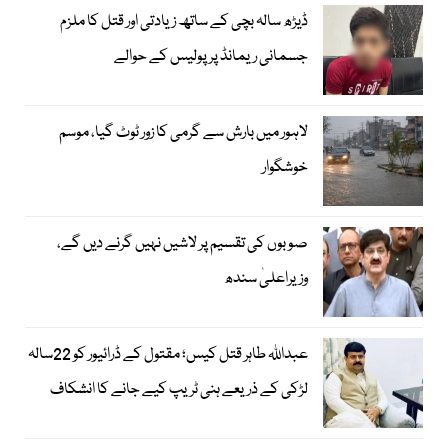
ڈیڑھ سالہ بچی کے ساتھ زیادتی اور قتل کا ملزم
جسمانی ریمانڈ پر پولیس کے حوالے
لاہور میں بارش سے گرمی کا زور ٹوٹ گیا، موسم
خوشگوار
صوبوں کی تقسیم پر لاشیں نہیں گرنے دیں گے،
وزیراعلیٰ سندھ
عبداللہ طاہر قتل کیس؛ مقتول کے ڈرائیور کو 22سالہ
لڑکی کے ذریعے ہنی ٹریپ کیے جانے کا انشکاف