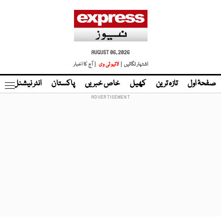
AUGUST 06, 2026
اشتہار لگائیں |
لائیو ٹی وی
| آج کا اخبار
صفحۂ اول
تازہ ترین
کھیل
خاص خبریں
پاکستان
انٹر نیشنل
ٹا