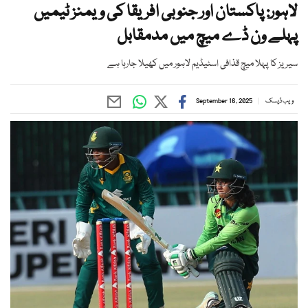
لاہور: پاکستان اور جنوبی افریقا کی ویمنز ٹیمیں
پہلے ون ڈے میچ میں مدمقابل
سیریز کا پہلا میچ قذافی اسٹیڈیم لاہور میں کھیلا جارہا ہے
ویب ڈیسک
September 16, 2025