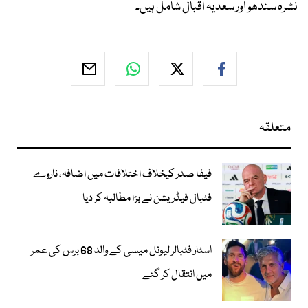
نشرہ سندھو اور سعدیہ اقبال شامل ہیں۔
متعلقہ
فیفا صدر کیخلاف اختلافات میں اضافہ، ناروے
فٹبال فیڈریشن نے بڑا مطالبہ کر دیا
اسٹار فٹبالر لیونل میسی کے والد 68 برس کی عمر
میں انتقال کر گئے