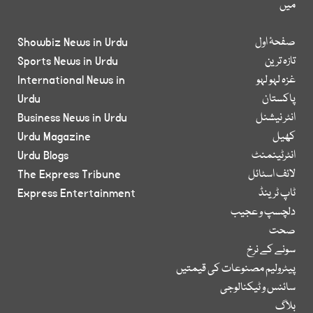
میں
صفحۂ اول
Showbiz News in Urdu
تازہ ترین
Sports News in Urdu
غزہ لہو لہو
International News in
پاکستان
Urdu
انٹر نیشنل
Business News in Urdu
کھیل
Urdu Magazine
انٹرٹینمنٹ
Urdu Blogs
لائف اسٹائل
The Express Tribune
ٹاپ ٹرینڈ
Express Entertainment
دلچسپ و عجیب
صحت
سونے کے نرخ
پیٹرولیم مصنوعات کی قیمتیں
سائنس و ٹیکنالوجی
بلاگ