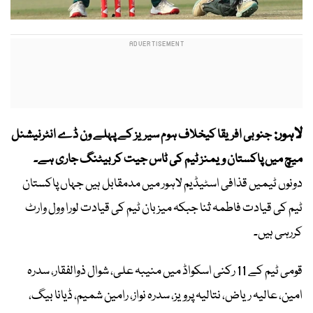
لاہور:
جنوبی افریقا کیخلاف ہوم سیریز کے پہلے ون ڈے انٹرنیشنل
میچ میں پاکستان ویمنز ٹیم کی ٹاس جیت کر بیٹنگ جاری ہے۔
دونوں ٹیمیں قذافی اسٹیڈیم لاہور میں مدمقابل ہیں جہاں پاکستان
ٹیم کی قیادت فاطمہ ثنا جبکہ میزبان ٹیم کی قیادت لورا وول وارٹ
کررہی ہیں۔
قومی ٹیم کے 11 رکنی اسکواڈ میں منیبہ علی، شوال ذوالفقار، سدرہ
امین، عالیہ ریاض، نتالیہ پرویز، سدرہ نواز، رامین شمیم، ڈیانا بیگ،