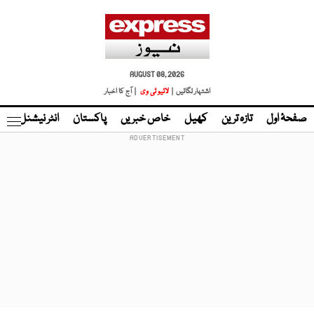
AUGUST 08, 2026
اشتہار لگائیں |
لائیو ٹی وی
| آج کا اخبار
صفحۂ اول
تازہ ترین
کھیل
خاص خبریں
پاکستان
انٹر نیشنل
ٹا