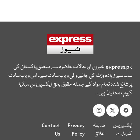
express.pk
خبروں اور حالات حاضرہ سے متعلق پاکستان کی
سب سے زیادہ وزٹ کی جانے والی ویب سائٹ ہے۔ اس ویب سائٹ
پر شائع شدہ تمام مواد کے جملہ حقوق بحق ایکسپریس میڈیا
گروپ محفوظ ہیں۔
ایکسپریس
ضابطہ
Privacy
Contact
کے بارے
اخلاق
Policy
Us