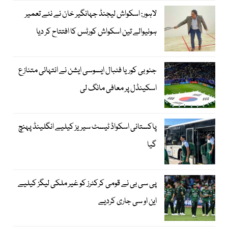
لاہور: اسکواش لیجنڈ جہانگیر خان نے نئے تعمیر
ہونیوالے تین اسکواش کورٹس کا افتتاح کر دیا
جنوبی کوریا فٹبال ایسوسی ایشن نے انتہائی متنازع
اسکینڈل پر معافی مانگ لی
پاکستانی اسکواڈ ٹیسٹ سیریز کیلیے انگلینڈ پہنچ
گیا
پی سی بی نے قومی کرکٹرز کو غیر ملکی لیگز کیلیے
این او سی جاری کردیے