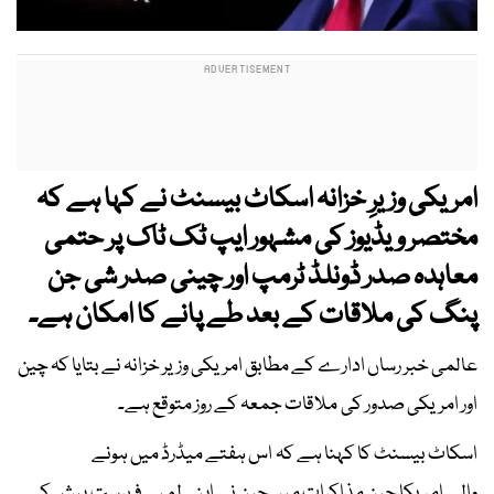
امریکی وزیرِ خزانہ اسکاٹ بیسنٹ نے کہا ہے کہ
مختصر ویڈیوز کی مشہور ایپ ٹک ٹاک پر حتمی
معاہدہ صدر ڈونلڈ ٹرمپ اور چینی صدر شی جن
پنگ کی ملاقات کے بعد طے پانے کا امکان ہے۔
عالمی خبر رساں ادارے کے مطابق امریکی وزیر خزانہ نے بتایا کہ چین
اور امریکی صدور کی ملاقات جمعہ کے روز متوقع ہے۔
اسکاٹ بیسنٹ کا کہنا ہے کہ اس ہفتے میڈرڈ میں ہونے
والے امریکا چین مذاکرات میں چین نے اپنی لمبی فہرست پیش کی