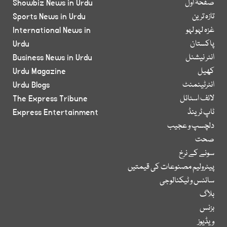
صفحۂ اول
Showbiz News in Urdu
تازہ ترین
Sports News in Urdu
غزہ لہو لہو
International News in
پاکستان
Urdu
انٹر نیشنل
Business News in Urdu
کھیل
Urdu Magazine
انٹرٹینمنٹ
Urdu Blogs
لائف اسٹائل
The Express Tribune
ٹاپ ٹرینڈ
Express Entertainment
دلچسپ و عجیب
صحت
سونے کے نرخ
پیٹرولیم مصنوعات کی قیمتیں
سائنس و ٹیکنالوجی
بلاگ
بزنس
ویڈیوز