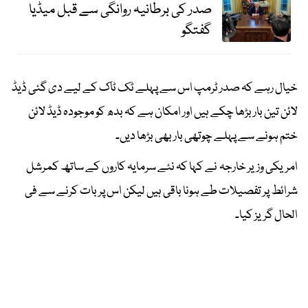
صدر کی برطانیہ روانگی سے قبل میڈیا
گفتگو
خیال رہے کہ صدر ٹرمپ اس سے پہلے ٹک ٹاک کے لیے دی گئی ڈیڈ
لائن تین بار بڑھا چکے ہیں اور امکان ہے کہ بدھ کو موجودہ ڈیڈ لائن
ختم ہونے سے پہلے چوتھی بار بھی بڑھا دیں۔
امریکی وزیر خارجہ نے کہا کہ نئے سرمایہ کاروں کے ساتھ کمرشل
شرائط پر تفصیلات طے ہونا باقی ہیں لیکن اس پر بات کرنے سے فی
الحال گریز کیا۔