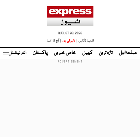
AUGUST 08, 2026
اشتہار لگائیں |
لائیو ٹی وی
| آج کا اخبار
صفحۂ اول
تازہ ترین
کھیل
خاص خبریں
پاکستان
انٹر نیشنل
ٹا