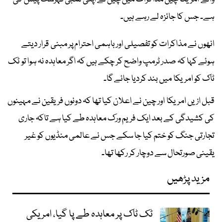
ہے۔ جس کا جائزہ لے رہے ہیں۔
انھوں نے مذاکرات کو تفصیلی اور باہمی احترام پر مبنی قرار دیتے
ہوئے کہا کہ صدر ٹرمپ واضح کر چکے ہیں کہ اگر معاہدہ نہ ہوا تو ٹک
ٹاک کو امریکا میں بند کردیا جائے گا۔
قبل ازیں امریکا اور چین نے اعلان کیا تھا کہ دونوں فریقین نے مہینوں
کی کشیدگی کے بعد ایک فریم ورک معاہدہ طے کیا ہے تاکہ جاری
تجارتی جنگ کو ختم کیا جا سکے جس نے عالمی منڈیوں کو غیر
یقینی صورتحال سے دوچار کر رکھا تھا۔
مزید پڑھیں
ٹک ٹاک پر معاہدہ طے پا گیا، امریکی