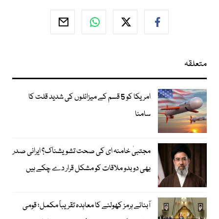
متعلقہ
امریکا کو 5 قسم کے میزائلوں کی شدید قلت کا
سامنا
مجتبیٰ خامنہ ای کی صحت تشویشناک؟ ایرانی صدر
بھی دوبدو ملاقات کو مشکل قرار دے چکے ہیں
آبنائے ہرمز کھولنے کا معاہدہ تقریباً مکمل؛ قومی