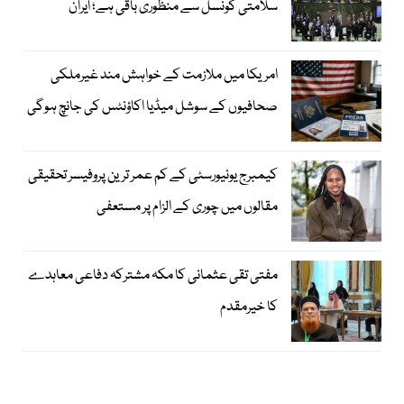
سلامتی کونسل سے منظوری باقی ہے؛ ایران
امریکا میں ملازمت کے خواہش مند غیرملکی
صحافیوں کے سوشل میڈیا اکاؤنٹس کی جانچ ہوگی
کیمبرج یونیورسٹی کے کم عمر ترین پروفیسر تحقیقی
مقالوں میں چوری کے الزام پر مستعفی
مفتی تقی عثمانی کا مکہ مشترکہ دفاعی معاہدے
کا خیرمقدم