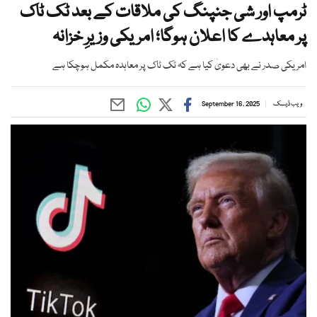
ٹرمپ اور شی جنپنگ کی ملاقات کے بعد ٹک ٹاک
پر معاہدے کا اعلان ہوگا؛ امریکی وزیرِ خزانہ
امریکی صدر نے بھی دعویٰ کیا ہے کہ ٹک ٹاک پر معاہدہ مکمل ہوچکا ہے
ویب ڈیسک
September 16, 2025