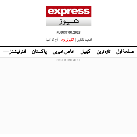
AUGUST 06, 2026
اشتہار لگائیں |
لائیو ٹی وی
| آج کا اخبار
صفحۂ اول
تازہ ترین
کھیل
خاص خبریں
پاکستان
انٹر نیشنل
ٹا