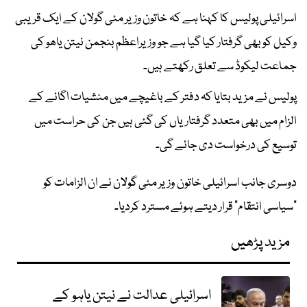
اسرائیلی پولیس کا کہنا ہے کہ خاتون وزیر مئی گولان کے ایک قریبی
وکیل کو بھی گرفتار کیا گیا ہے جو وزیراعظم بنجمن نیتن یاھو کی
جماعت لیکوڈ سے تعلق رکھتے ہیں۔
پولیس نے مزید بتایا کہ دفتر کے باغیچے میں منشیات اگانے کے
الزام میں بھی متعدد گرفتاریاں کی گئی ہیں جن کی حراست میں
توسیع کی درخواست دی جائے گی۔
دوسری جانب اسرائیلی خاتون وزیر مئی گولان نے ان الزامات کو
"سیاسی انتقام" قرار دیتے ہوئے مسترد کردیا۔
مزید پڑھیں
اسرائیلی عدالت نے نیتن یاہو کے