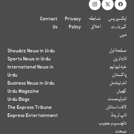
ایکسپریس
ضابطہ
Privacy
Contact
کے بارے
اخلاق
Policy
Us
میں
صفحۂ اول
Showbiz News in Urdu
تازہ ترین
Sports News in Urdu
غزہ لہو لہو
International News in
پاکستان
Urdu
انٹر نیشنل
Business News in Urdu
کھیل
Urdu Magazine
انٹرٹینمنٹ
Urdu Blogs
لائف اسٹائل
The Express Tribune
ٹاپ ٹرینڈ
Express Entertainment
دلچسپ و عجیب
صحت