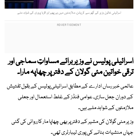
اسرائیلی خاتون وزیر کے گھر سے کرپشن، ملازمتوں میں ہیر پھیر اور اقربا پروری کے شواہد ملے
اسرائیلی پولیس نے وزیر برائے مساواتِ سماجی اور
ترقی خواتین مئی گولان کے دفتر پر چھاپہ مارا۔
عالمی خبر رساں ادارے کے مطابق اسرائیلی پولیس کے بقول تفتیش
کے دوران جعل سازی، عوامی فنڈز کے غلط استعمال اور جعلی
ملازمتوں کے شواہد ملے ہیں۔
وزیر مئی گولان کی مشیر کے دفتر پر بھی چھاپا مار کارروائی کی گئی
جہاں منشیات بنانے کی پوری لیبارٹری تھی۔