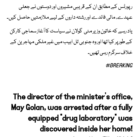
رپورٹس کے مطابق ان کے قریبی مشیروں اور دوستوں نے جعلی
عہدے، مالی فائدے اور رشتہ داروں کے لیے ملازمتیں حاصل کیں۔
یاد رہے کہ خاتون وزیر مئی گولان نے سیاست کا آغاز سماجی کارکن
کے طور پر کیا تھا اور وہ جنوبی تل ابیب میں غیر ملکی مہاجرین کے
خلاف سرگرم رہی تھیں۔
#BREAKING
The director of the minister's office,
May Golan, was arrested after a fully
equipped "drug laboratory" was
discovered inside her home!