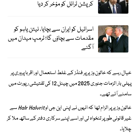
کرپشن ٹرائل کو مؤخر کر دیا
اسرائیل کو ایران سے بچایا، نیتن یاہو کو
مقدمات سے بچاؤں گا؛ ٹرمپ میدان میں
آگئے
خیال رہے کہ خاتون وزیر پر فنڈز کے غلط استعمال اور اقربا پروری پر
پہلی بار الزمات جنوری 2025 میں چینل 12 کی تفتیشی رپورٹ میں
سامنے آئے تھے۔
خاتون وزیر پر الزام تھا کہ انہوں نے اپنی این جی او
HaIr HaIvrit
سے
غیر قانونی طور پر تنخواہ لی اور اسے اپنے سرکاری دفتر کے ساتھ ملا کر
چلایا۔