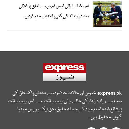
امریکا نے ایرانی قدس فورس سے تعلق پر’فلائی
بغداد‘پر عائد کی گئی پابندیاں ختم کردیں
express.pk
خبروں اور حالات حاضرہ سے متعلق پاکستان کی
سب سے زیادہ وزٹ کی جانے والی ویب سائٹ ہے۔ اس ویب سائٹ
پر شائع شدہ تمام مواد کے جملہ حقوق بحق ایکسپریس میڈیا
گروپ محفوظ ہیں۔