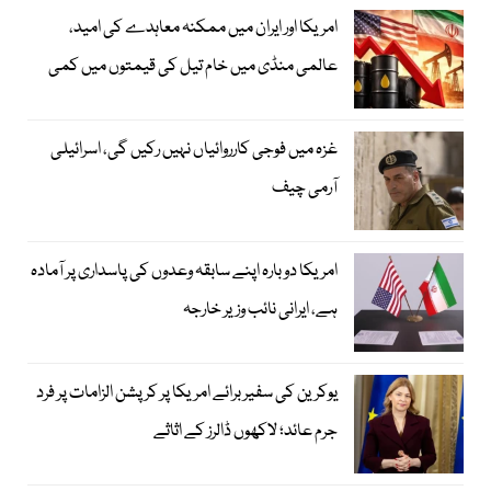
امریکا اور ایران میں ممکنہ معاہدے کی امید،
عالمی منڈی میں خام تیل کی قیمتوں میں کمی
غزہ میں فوجی کارروائیاں نہیں رکیں گی، اسرائیلی
آرمی چیف
امریکا دوبارہ اپنے سابقہ وعدوں کی پاسداری پر آمادہ
ہے، ایرانی نائب وزیر خارجہ
یوکرین کی سفیر برائے امریکا پر کرپشن الزامات پر فرد
جرم عائد؛ لاکھوں ڈالرز کے اثاثے