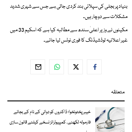
بنیاد پر بجلی کی سپلائی بند کردی جاتی ہے جس سے شہری شدید
مشکلات سے دوچار ہیں۔
مکینوں نے وزیر اعلیٰ سندھ سے مطالبہ کیا ہے کہ اسکیم 33 میں
غیر اعلانیہ لوڈشیڈنگ کا فوری نوٹس لیا جائے۔
متعلقہ
خیبرپختونخوا؛ ڈاکٹروں کو دوائی کے نام کے بجائے
فارمولہ لکھنے، کمپیوٹرائز نسخے کیلئے قانون سازی