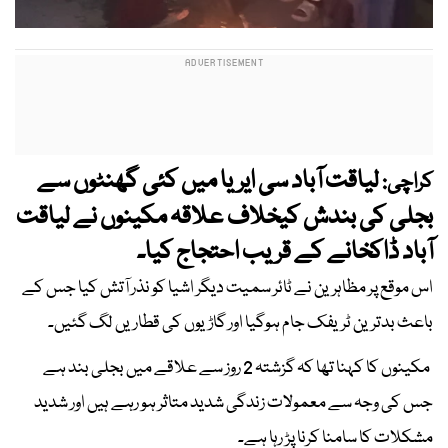
لیاقت آباد سی ایریا میں کئی گھنٹوں سے
کراچی:
بجلی کی بندش کیخلاف علاقہ مکینوں نے لیاقت
آباد ڈاکخانے کے قریب احتجاج کیا۔
اس موقع پر مظاہرین نے ٹائر سمیت دیگر اشیا کو نذر آتش کیا جس کے
باعث بدترین ٹریفک جام ہوگیا اور گاڑیوں کی قطاریں لگ گئیں۔
مکینوں کا کہنا تھا کہ گزشتہ 2 روز سے علاقے میں بجلی بند ہے
جس کی وجہ سے معمولات زندگی شدید متاثر ہو رہے ہیں اور شدید
مشکلات کا سامنا کرنا پڑ رہا ہے۔