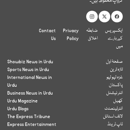
گروپ محفوظ ہیں۔
ایکسپریس
ضابطہ
Privacy
Contact
کے بارے
اخلاق
Policy
Us
میں
صفحۂ اول
Showbiz News in Urdu
تازہ ترین
Sports News in Urdu
غزہ لہو لہو
International News in
پاکستان
Urdu
انٹر نیشنل
Business News in Urdu
کھیل
Urdu Magazine
انٹرٹینمنٹ
Urdu Blogs
لائف اسٹائل
The Express Tribune
ٹاپ ٹرینڈ
Express Entertainment