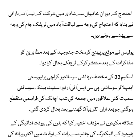
احتجاج کے دوران خانیوال سے شادی میں شرکت کے لیے آئے باراتی
نے بتایا کہ احتجاج کی وجہ سے لیاقت آباد میں ٹریفک جام کی وجہ
سے پھنسے ہوئے ہیں۔
پولیس نے موقع پر پہنچ کر سخت جدوجہد کے بعد مظاہرین کو
مذاکرات کے بعد منتشر کرکے ٹریفک بحال کرادیا۔
اسکیم 33 کی مختلف رہائشی سوسائٹیز کراچی یونیورسٹی
ایمپلائز سوسائٹی، پی سی ایس آئی آر اور اسٹیٹ بینک سوسائٹی
سمیت کئی علاقوں میں جمعہ کی شب اچانک کی فراہمی منقطع
ہوگئی جو بعد ازاں تقریبآ 3 گھنٹے بعد بحال کردی گئی۔
علاقہ مکینوں نے مؤقف اختیار کیا کہ بلوں کی بروقت ادائیگی کے
باوجود کے الیکٹرک کی جانب سے رات کے اوقات میں اکثر روزانہ کی