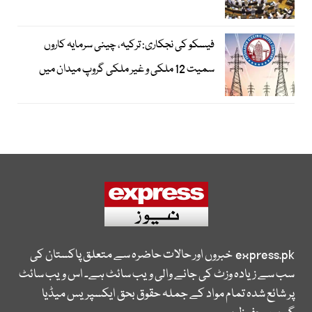
فیسکو کی نجکاری: ترکیہ، چینی سرمایہ کاروں
سمیت 12 ملکی و غیر ملکی گروپ میدان میں
express.pk
خبروں اور حالات حاضرہ سے متعلق پاکستان کی
سب سے زیادہ وزٹ کی جانے والی ویب سائٹ ہے۔ اس ویب سائٹ
پر شائع شدہ تمام مواد کے جملہ حقوق بحق ایکسپریس میڈیا