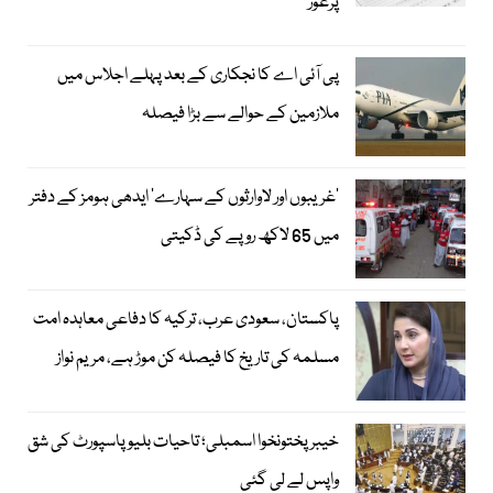
پرغور
پی آئی اے کا نجکاری کے بعد پہلے اجلاس میں
ملازمین کے حوالے سے بڑا فیصلہ
’غریبوں اور لاوارثوں کے سہارے‘ ایدھی ہومز کے دفتر
میں 65 لاکھ روپے کی ڈکیتی
پاکستان، سعودی عرب، ترکیہ کا دفاعی معاہدہ امت
مسلمہ کی تاریخ کا فیصلہ کن موڑ ہے، مریم نواز
خیبرپختونخوا اسمبلی؛ تاحیات بلیو پاسپورٹ کی شق
واپس لے لی گئی