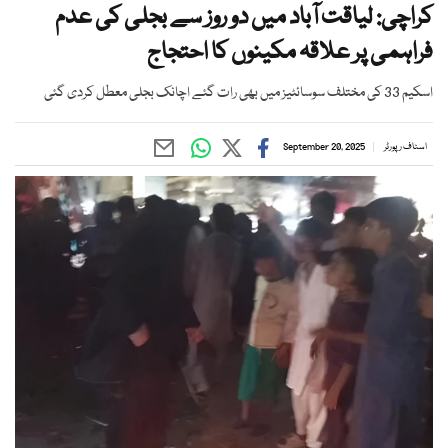
کراچی: لیاقت آباد میں دو روز سے بجلی کی عدم
فراہمی پر علاقہ مکینوں کا احتجاج
اسکیم 33 کی مختلف سوسائٹیز میں بھی رات گئے اچانک بجلی معطل کردی گئی
اسٹاف رپورٹر
September 20, 2025