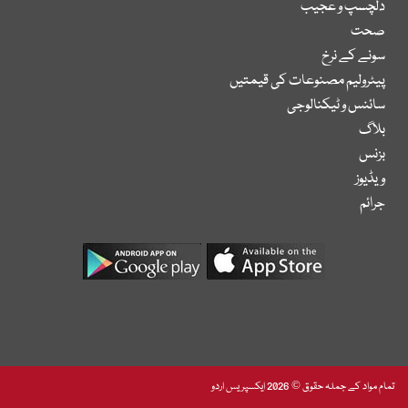
دلچسپ و عجیب
صحت
سونے کے نرخ
پیٹرولیم مصنوعات کی قیمتیں
سائنس و ٹیکنالوجی
بلاگ
بزنس
ویڈیوز
جرائم
تمام مواد کے جملہ حقوق © 2026 ایکسپریس اردو