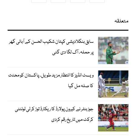
متعلقہ
سابق بنگلادیشی کپتان شکیب الحسن کے آبائی گھر
پر حملہ، آگ لگا دی گئی
ویسٹ انڈیز کا انتظار مزید طویل، پاکستان کو محنت
کا صلہ مل گیا
جوز بٹلر نے کیرون پولارڈ کا ریکارڈ توڑ کر ٹی ٹوئنٹی
کرکٹ میں تاریخ رقم کردی