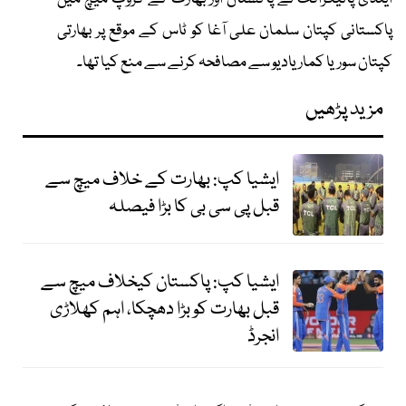
پاکستانی کپتان سلمان علی آغا کو ٹاس کے موقع پر بھارتی
کپتان سوریا کمار یادیو سے مصافحہ کرنے سے منع کیا تھا۔
مزید پڑھیں
ایشیا کپ: بھارت کے خلاف میچ سے
قبل پی سی بی کا بڑا فیصلہ
ایشیا کپ: پاکستان کیخلاف میچ سے
قبل بھارت کو بڑا دھچکا، اہم کھلاڑی
انجرڈ