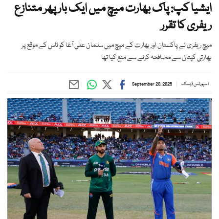
ایشیا کپ: پاک بھارت میچ میں ایک بار پھر متنازع
ریفری کا تقرر ‏
میچ ریفری نے پاکستان اور بھارت کے میچ میں سلمان علی آغا کو ٹاس کے موقع پر
بھارتی کپتان سے مصافحہ کرنے سے منع کیا تھا
اسپورٹس ڈیسک
September 20, 2025