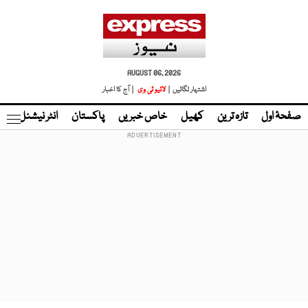
AUGUST 06, 2026
اشتہار لگائیں |
لائیو ٹی وی
| آج کا اخبار
صفحۂ اول
تازہ ترین
کھیل
خاص خبریں
پاکستان
انٹر نیشنل
ٹا