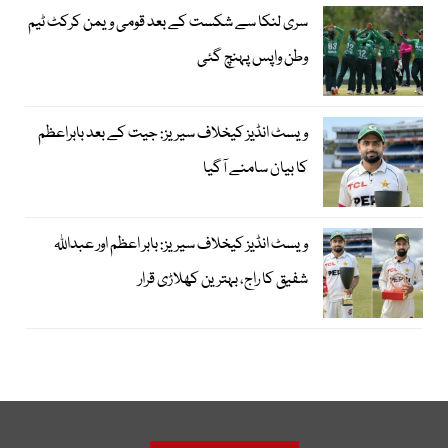
سری لنکا سے شکست کے بعد قومی ویمن کرکٹ ٹیم
وطن واپس پہنچ گئی
ویسٹ انڈیز کیخلاف سیریز: جیت کے بعد بابراعظم
کا بیان سامنے آگیا
ویسٹ انڈیز کیخلاف سیریز: بابر اعظم اور عبداللہ
شفیق کا راج، بہترین کھلاڑی قرار