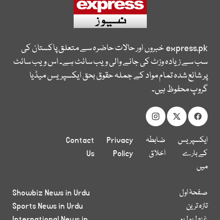
express.pk
خبروں اور حالات حاضرہ سے متعلق پاکستان کی
سب سے زیادہ وزٹ کی جانے والی ویب سائٹ ہے۔ اس ویب سائٹ
پر شائع شدہ تمام مواد کے جملہ حقوق بحق ایکسپریس میڈیا
گروپ محفوظ ہیں۔
ایکسپریس
ضابطہ
Privacy
Contact
کے بارے
اخلاق
Policy
Us
میں
صفحۂ اول
Showbiz News in Urdu
تازہ ترین
Sports News in Urdu
غزہ لہو لہو
International News in