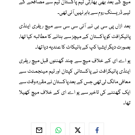
میچ کے بعد بھی بھارتی ٹیم پاکستان ٹیم سے مصافحے کے
لیے ڈریسنگ روم سے باہر نہیں آئی تھی۔
بعد ازاں پی سی بی نے آئی سی سی سے میچ ریفری اینڈی
پائیکرافٹ کو پاکستان کے میچز سے ہٹانے کا مطالبہ کیا تھا،
بصورت دیگر ایشیا کپ کے بائیکاٹ کا عندیہ دیا تھا۔
یو اے ای کے خلاف میچ سے چند گھنٹوں قبل میچ ریفری
اینڈی پائیکرافٹ نے پاکستانی کپتان اور ٹیم مینجمنٹ سے
معافی مانگ لی تھی جس کے بعد پاکستان نے مقررہ وقت سے
ایک گھنٹے کی تاخیر سے یو اے ای کے خلاف میچ کھیلا
تھا۔