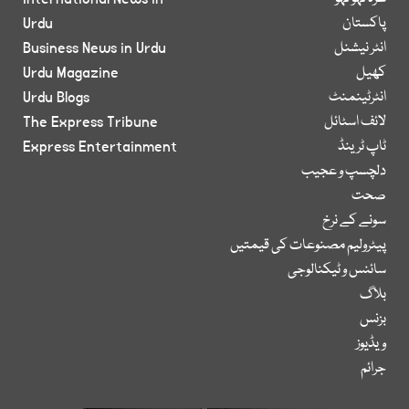
پاکستان
Urdu
انٹر نیشنل
Business News in Urdu
کھیل
Urdu Magazine
انٹرٹینمنٹ
Urdu Blogs
لائف اسٹائل
The Express Tribune
ٹاپ ٹرینڈ
Express Entertainment
دلچسپ و عجیب
صحت
سونے کے نرخ
پیٹرولیم مصنوعات کی قیمتیں
سائنس و ٹیکنالوجی
بلاگ
بزنس
ویڈیوز
جرائم