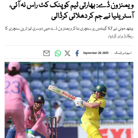
ویمنز ون ڈے: بھارتی ٹیم کو پنک کٹ راس نہ آئی،
آسٹریلیا نے جم کر دھلائی کرڈالی
بیتھ مونی نے 57 گیندوں پر سنچری بناکر ویمنز ون ڈے میں دوسری تیز ترین سنچری کا
ریکارڈ برابر کردیا۔
اسپورٹس ڈیسک
September 20, 2025