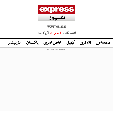
AUGUST 08, 2026
اشتہار لگائیں |
لائیو ٹی وی
| آج کا اخبار
صفحۂ اول
تازہ ترین
کھیل
خاص خبریں
پاکستان
انٹر نیشنل
ٹا