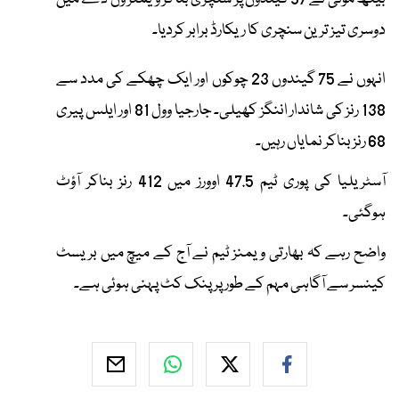
دوسری تیز ترین سنچری کا ریکارڈ برابر کردیا۔
انہوں نے 75 گیندوں 23 چوکوں اور ایک چھکے کی مدد سے
138 رنز کی شاندار اننگز کھیلی۔ جارجیا وول 81 اور ایلس پیری
68 رنز بناکر نمایاں رہیں۔
آسٹریلیا کی پوری ٹیم 47.5 اوورز میں 412 رنز بناکر آؤٹ
ہوگئی۔
واضح رہے کہ بھارتی ویمنز ٹیم نے آج کے میچ میں بریسٹ
کینسر سے آگاہی مہم کے طور پر پنک کٹ پہنی ہوئی ہے۔