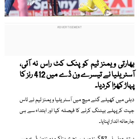
بھارتی ویمنز ٹیم کو پنک کٹ راس نہ آئی،
آسٹریلیا نے تیسرے ون ڈے میں 412 رنز کا
پہاڑ کھڑا کردیا۔
دہلی میں کھیلے گئے میچ میں آسٹریلیا ویمنز ٹیم نے ٹاس
جیت کر پہلے بیٹنگ کرنے کا فیصلہ کیا اور ابتداء سے ہی
جارحانہ انداز اپنایا۔
بیتھ مونی نے 57 گیندوں پر سنچری بناکر ویمنز ون ڈے میں