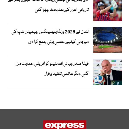
’دی ہنڈریڈ‘ ٹی ٹوئنٹی ریکارڈ کا حصہ کیوں؟ بٹلر کے
تاریخی اعزاز کے بعد بحث چھڑ گئی
لندن نے 2029 ورلڈ ایتھلیٹکس چیمپئن شپ کی
میزبانی کیلیے حتمی بولی جمع کرا دی
فیفا صدر جیانی انفانٹینو کو افریقی حمایت مل
گئی، مگر عالمی تنقید برقرار