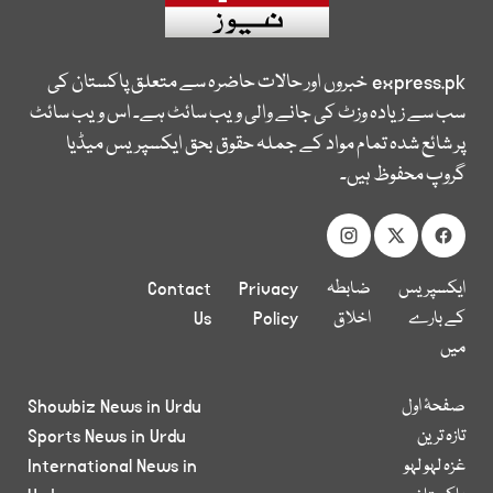
express.pk
خبروں اور حالات حاضرہ سے متعلق پاکستان کی
سب سے زیادہ وزٹ کی جانے والی ویب سائٹ ہے۔ اس ویب سائٹ
پر شائع شدہ تمام مواد کے جملہ حقوق بحق ایکسپریس میڈیا
گروپ محفوظ ہیں۔
ایکسپریس
ضابطہ
Privacy
Contact
کے بارے
اخلاق
Policy
Us
میں
صفحۂ اول
Showbiz News in Urdu
تازہ ترین
Sports News in Urdu
غزہ لہو لہو
International News in