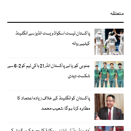
متعلقہ
پاکستان ٹیسٹ اسکواڈ ویسٹ انڈیز سے انگلینڈ
کیلیے روانہ
جنوبی کوریا نے پاکستان انڈر 21 ہاکی ٹیم کو 2-6 سے
شکست دیدی
پاکستان کو انگلینڈ کے خلاف زیادہ اعتماد کا
مظاہرہ کرنا ہوگا: شعیب محمد