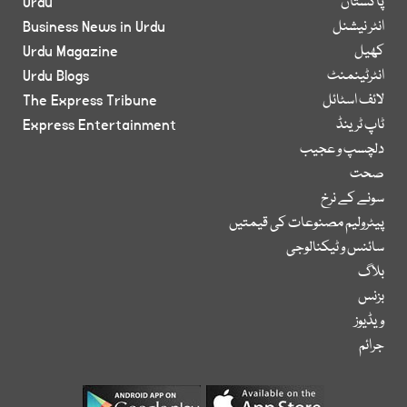
پاکستان
Urdu
انٹر نیشنل
Business News in Urdu
کھیل
Urdu Magazine
انٹرٹینمنٹ
Urdu Blogs
لائف اسٹائل
The Express Tribune
ٹاپ ٹرینڈ
Express Entertainment
دلچسپ و عجیب
صحت
سونے کے نرخ
پیٹرولیم مصنوعات کی قیمتیں
سائنس و ٹیکنالوجی
بلاگ
بزنس
ویڈیوز
جرائم