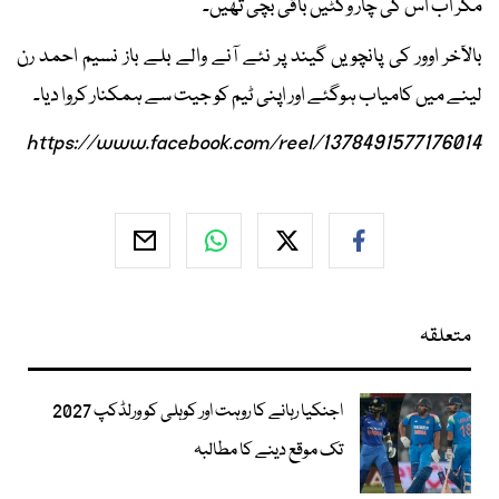
مگر اب اس کی چار وکٹیں باقی بچی تھیں۔
بالآخر اوور کی پانچویں گیند پر نئے آنے والے بلے باز نسیم احمد رن
لینے میں کامیاب ہوگئے اور اپنی ٹیم کو جیت سے ہمکنار کروا دیا۔
https://www.facebook.com/reel/1378491577176014
متعلقہ
اجنکیا رہانے کا روہت اور کوہلی کو ورلڈکپ 2027
تک موقع دینے کا مطالبہ