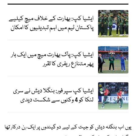
ایشیا کپ: بھارت کے خلاف میچ کیلیے
پاکستان ٹیم میں اہم تبدیلیوں کا امکان
ایشیا کپ: پاک بھارت میچ میں ایک بار
پھر متنازع ریفری کا تقرر ‏
ایشیا کپ سپر فور: بنگلا دیش نے سری
لنکا کو 4 وکٹوں سے شکست دیدی
یوں اب بنگلہ دیش کو جیت کے لیے دو گیندوں پر ایک رن درکار تھا