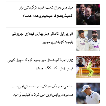
فیفا میں بحران شدت اختیار کرگیا، تین بڑی
کنفیڈریشنز کا انفینٹینو پر عدم اعتماد
آئی پی ایل کا مالی دباؤ، بھارتی کھلاڑی انجریز کے
باوجود کھیلنے پر مجبور
1992 ورلڈکپ فائنل میں وسیم اکرم کا اسپیل کبھی
نہیں بھول سکتا، کگیسو ربادا
عالمی نمبر ایک جینک سنر سنسناٹی اوپن سے
دستبردار، یو ایس اوپن میں شرکت کیلیے پُرامید