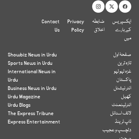
ایکسپریس
ضابطہ
Privacy
Contact
کے بارے
اخلاق
Policy
Us
میں
صفحۂ اول
Showbiz News in Urdu
تازہ ترین
Sports News in Urdu
غزہ لہو لہو
International News in
پاکستان
Urdu
انٹر نیشنل
Business News in Urdu
کھیل
Urdu Magazine
انٹرٹینمنٹ
Urdu Blogs
لائف اسٹائل
The Express Tribune
ٹاپ ٹرینڈ
Express Entertainment
دلچسپ و عجیب
صحت