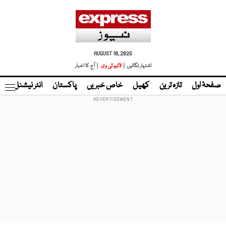
AUGUST 10, 2026
اشتہار لگائیں |
لائیو ٹی وی
| آج کا اخبار
صفحۂ اول
تازہ ترین
کھیل
خاص خبریں
پاکستان
انٹر نیشنل
ٹا