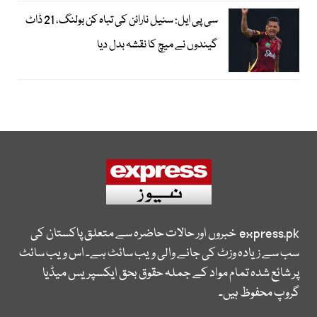
سی پی ایل: سنیل نارائن کی تباہ کن بولنگ، 21 ڈاٹ
گیندوں نے میچ کا نقشہ بدل دیا
express.pk
خبروں اور حالات حاضرہ سے متعلق پاکستان کی
سب سے زیادہ وزٹ کی جانے والی ویب سائٹ ہے۔ اس ویب سائٹ
پر شائع شدہ تمام مواد کے جملہ حقوق بحق ایکسپریس میڈیا
گروپ محفوظ ہیں۔