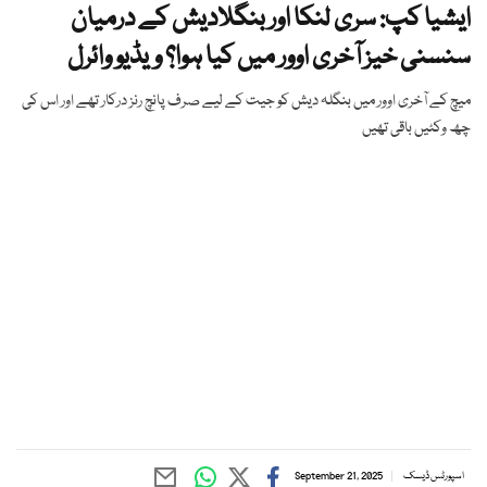
ایشیا کپ: سری لنکا اور بنگلادیش کے درمیان
سنسنی خیز آخری اوور میں کیا ہوا؟ ویڈیو وائرل
میچ کے آخری اوور میں بنگلہ دیش کو جیت کے لیے صرف پانچ رنز درکار تھے اور اس کی
چھ وکٹیں باقی تھیں
اسپورٹس ڈیسک
September 21, 2025