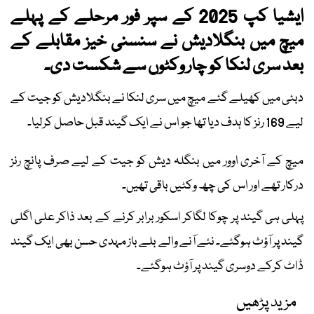
ایشیا کپ 2025 کے سپر فور مرحلے کے پہلے
میچ میں بنگلادیش نے سنسنی خیز مقابلے کے
بعد سری لنکا کو چار وکٹوں سے شکست دی۔
دبئی میں کھیلے گئے میچ میں سری لنکا نے بنگلادیش کو جیت کے
لیے 169 رنز کا ہدف دیا تھا جو اس نے ایک گیند قبل حاصل کرلیا۔
میچ کے آخری اوور میں بنگلہ دیش کو جیت کے لیے صرف پانچ رنز
درکار تھے اور اس کی چھ وکٹیں باقی تھیں۔
پہلی ہی گیند پر چوکا لگاکر اسکور برابر کرنے کے بعد ذاکر علی اگلی
گیند پر آؤٹ ہوگئے۔ نئے آنے والے بلے باز مہدی حسن بھی ایک گیند
ڈاٹ کرکے دوسری گیند پر آؤٹ ہوگئے۔
مزید پڑھیں