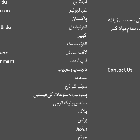
تازہ ترین
rdu
غزہ لہو لہو
ws in
پاکستان
کی سب سے زیادہ
انٹر نیشنل
 Urdu
 تمام مواد کے
کھیل
انٹرٹینمنٹ
لائف اسٹائل
bune
ٹاپ ٹرینڈ
inment
دلچسپ و عجیب
Contact Us
صحت
سونے کے نرخ
پیٹرولیم مصنوعات کی قیمتیں
سائنس و ٹیکنالوجی
بلاگ
بزنس
ویڈیوز
جرائم