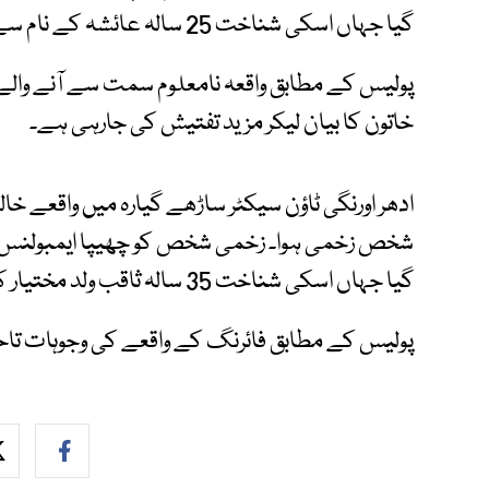
گیا جہاں اسکی شناخت 25 سالہ عائشہ کے نام سے ہوئی ہے۔
پولیس کے مطابق واقعہ نامعلوم سمت سے آنے والے 
خاتون کا بیان لیکر مزید تفتیش کی جارہی ہے۔
ادھر اورنگی ٹاؤن سیکٹر ساڑھے گیارہ میں واقعے خ
شخص زخمی ہوا۔ زخمی شخص کو چھیپا ایمبولنس ک
گیا جہاں اسکی شناخت 35 سالہ ثاقب ولد مختیار کے نام سے ہوئی ہے۔
پولیس کے مطابق فائرنگ کے واقعے کی وجوہات تاح