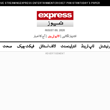
IVE STREAMING
EXPRESS ENTERTAINMENT
CRICKET PAKISTAN
TODAY'S PAPER
AUGUST 09, 2026
اشتہار لگائیں |
لائیو ٹی وی
| آج کا اخبار
ر نیشنل
ٹاپ ٹرینڈ
انٹرٹینمنٹ
لائف اسٹائل
فیکٹ چیک
صحت