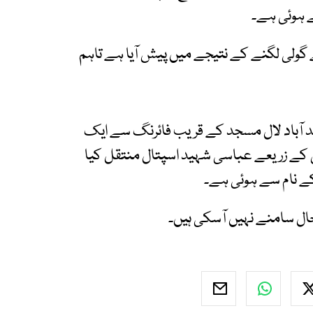
گولی لگنے کے نتیجے میں پیش آیا ہے تاہم
الد آباد لال مسجد کے قریب فائرنگ سے ایک
ے زریعے عباسی شہید اسپتال منتقل کیا
ال سامنے نہیں آسکی ہیں۔