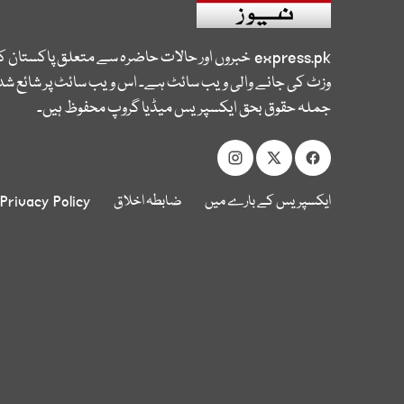
express.pk
خبروں اور حالات حاضرہ سے متعلق پاکستان 
وزٹ کی جانے والی ویب سائٹ ہے۔ اس ویب سائٹ پر شائع شدہ
جملہ حقوق بحق ایکسپریس میڈیا گروپ محفوظ ہیں۔
ایکسپریس کے بارے میں
ضابطہ اخلاق
Privacy Policy