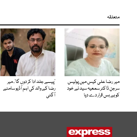
متعلقہ
میر رضا علی کیس میں پولیس
’پیسے جلد ادا کر دوں گا‘، میر
سرجن ڈاکٹر سمعیہ سید نے خود
رضا کے والد کی اہم آڈیو سامنے
کو بے بس قرار دے دیا
آگئی