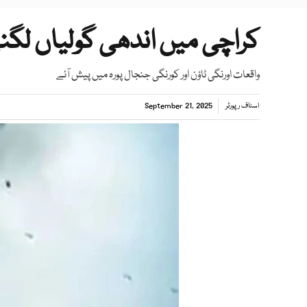
کراچی میں اندھی گولیاں لگ
واقعات اورنگی ٹاؤن اور کورنگی جنجال پورہ میں پیش آئے
اسٹاف رپورٹر
September 21, 2025