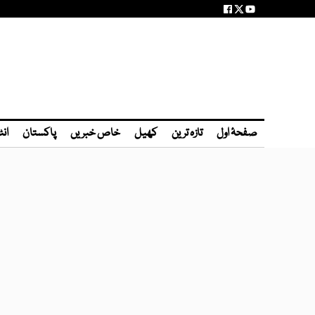
صفحۂ اول
تازہ ترین
کھیل
خاص خبریں
پاکستان
انٹ