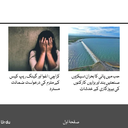
حب میں پانی کا بحران؛سیکڑوں
کراچی: اغوا اور گینگ ریپ کیس
صنعتیں بند اور ہزاروں کارکنوں
کے ملزم کی درخواست ضمانت
کی بیروزگاری کے خدشات
مسترد
صفحۂ اول
 Urdu