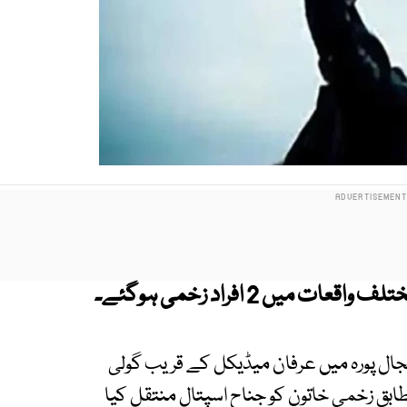
ں 2 افراد زخمی ہوگئے۔
51 سی کے علاقے جنجال پورہ میں عرفان میڈیکل کے قریب گولی
بق زخمی خاتون کو جناح اسپتال منتقل کیا