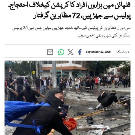
فلپائن میں ہزاروں افراد کا کرپشن کیخلاف احتجاج،
پولیس سے جھڑپیں، 72 مظاہرین گرفتار
اس دوران مظاہرین کی پولیس کے ساتھ شدید جھڑپیں ہوئیں جس میں 39 پولیس
اہلکار اور کئی شہری بھی زخمی ہوئے
ویب ڈیسک
September 22, 2025