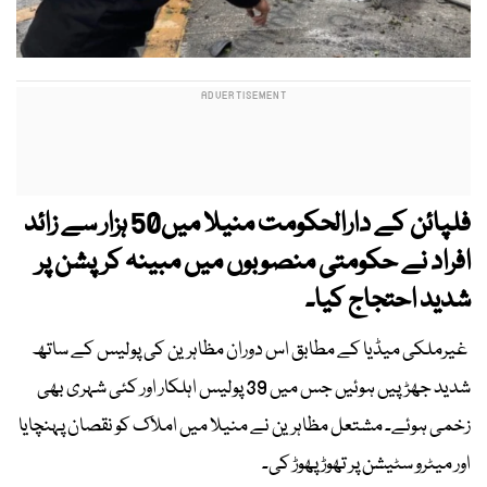
فلپائن کے دارالحکومت منیلا میں50 ہزار سے زائد
افراد نے حکومتی منصوبوں میں مبینہ کرپشن پر
شدید احتجاج کیا۔
غیرملکی میڈیا کے مطابق اس دوران مظاہرین کی پولیس کے ساتھ
شدید جھڑپیں ہوئیں جس میں 39 پولیس اہلکار اور کئی شہری بھی
زخمی ہوئے۔ مشتعل مظاہرین نے منیلا میں املاک کو نقصان پہنچایا
اور میٹرو سٹیشن پر تھوڑ پھوڑ کی۔