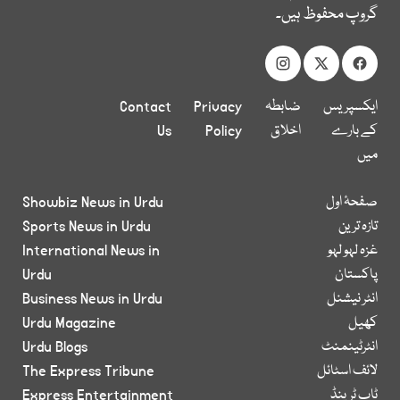
گروپ محفوظ ہیں۔
ایکسپریس
ضابطہ
Privacy
Contact
کے بارے
اخلاق
Policy
Us
میں
صفحۂ اول
Showbiz News in Urdu
تازہ ترین
Sports News in Urdu
غزہ لہو لہو
International News in
پاکستان
Urdu
انٹر نیشنل
Business News in Urdu
کھیل
Urdu Magazine
انٹرٹینمنٹ
Urdu Blogs
لائف اسٹائل
The Express Tribune
ٹاپ ٹرینڈ
Express Entertainment