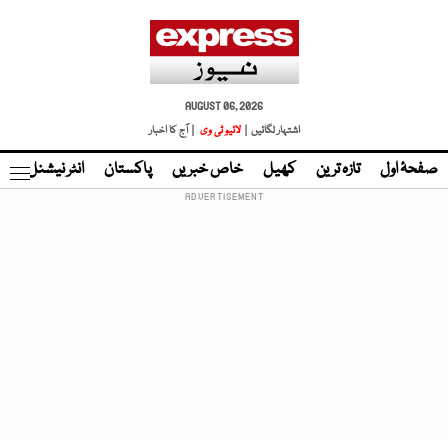
AUGUST 06, 2026
اشتہار لگائیں |
لائیو ٹی وی
| آج کا اخبار
صفحۂ اول
تازہ ترین
کھیل
خاص خبریں
پاکستان
انٹر نیشنل
ٹا