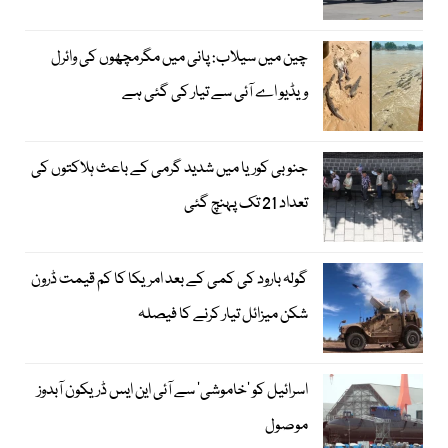
چین میں سیلاب: پانی میں مگرمچھوں کی وائرل
ویڈیو اے آئی سے تیار کی گئی ہے
جنوبی کوریا میں شدید گرمی کے باعث ہلاکتوں کی
تعداد 21 تک پہنچ گئی
گولہ بارود کی کمی کے بعد امریکا کا کم قیمت ڈرون
شکن میزائل تیار کرنے کا فیصلہ
اسرائیل کو ’خاموشی‘ سے آئی این ایس ڈریکون آبدوز
موصول