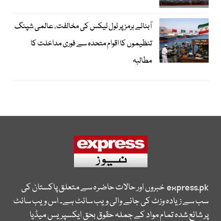
آبنائے ہرمز پر ٹول ٹیکس کی مخالفت، عالمی شپنگ
تنظیموں کا اقوام متحدہ سے فوری مداخلت کا
مطالبہ
express.pk
خبروں اور حالات حاضرہ سے متعلق پاکستان کی
سب سے زیادہ وزٹ کی جانے والی ویب سائٹ ہے۔ اس ویب سائٹ
پر شائع شدہ تمام مواد کے جملہ حقوق بحق ایکسپریس میڈیا