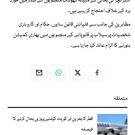
اسٹرکچر کی بحالی کے مبینہ گھوسٹ منصوبوں کے فنڈز میں خورد
برد کے خلاف احتجاج کر رہے ہیں۔
مظاہرین کی جانب سے فلپائنی قانون سازوں، حکام اور کاروباری
شخصیات پر سیلاب پر قابو پانے کے منصوبوں میں بھاری کمیشن
بٹورنے کا الزام عائد کیا جارہا ہے۔
متعلقہ
قطر کا بحرین اور کویت کیلئے پروزیں بحال کرنے کا
فیصلہ