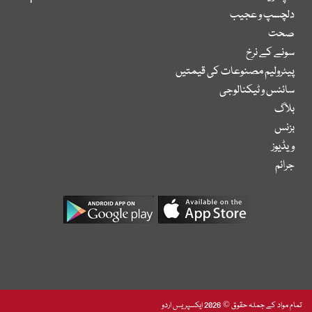
دلچسپ و عجیب
صحت
سونے کے نرخ
پیٹرولیم مصنوعات کی قیمتیں
سائنس و ٹیکنالوجی
بلاگ
بزنس
ویڈیوز
جرائم
تمام مواد کے جملہ حقوق © 2026 ایکسپریس اردو