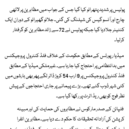
پولیس پر شدید پتھرائو کیا گیا جس کے جواب میں مظاہرین پر لاٹھی
چارج اور آنسو گیس کی شیلنگ کی گئی۔ جلائو گھیرائو کے دوران ایک
کنٹینر جلادیا گیا جبکہ پولیس نے 72 سے زائد مظاہرین کو گرفتار
کرلیا۔
میڈیا رپورٹس کے مطابق حکومت کے خلاف فلڈ کنٹرول پروجیکٹس
میں بدانتظامی پر احتجاج کیا جارہا ہے۔ غیرملکی میڈیا کے مطابق
فلڈ کنٹرول پروجیکٹس پر 9 ارب 54 کروڑ ڈالر لگے پھر بھی بارشوں میں
کئی شہر ڈوب گئے تھے۔ بڑے پیمانے پر جاری احتجاجوں کے پیش
نظر فوج کو بھی ریڈ الرٹ پر رکھا گیا ہے۔
فلپائن کے صدر مارکوس نے مظاہروں کی حمایت کی اور مبینہ
کرپشن کی آزادانہ تحقیقات کا حکم دے دیا ہے۔ مظاہرین انفرا