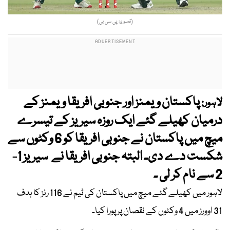
(تصویر: پی سی بی)
پاکستان ویمنز اور جنوبی افریقا ویمنز کے
لاہور:
درمیان کھیلے گئے ایک روزہ سیریز کے تیسرے
میچ میں پاکستان نے جنوبی افریقا کو 6 وکٹوں سے
شکست دے دی۔ البتہ جنوبی افریقا نے سیریز 1-
2 سے نام کر لی ۔
لاہور میں کھیلے گئے میچ میں پاکستان کی ٹیم نے 116 رنز کا ہدف
31 اوورز میں 4 وکٹوں کے نقصان پر پورا کیا۔