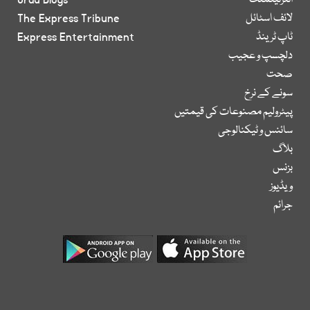
انٹرٹینمنٹ
Urdu Blogs
لائف اسٹائل
The Express Tribune
ٹاپ ٹرینڈ
Express Entertainment
دلچسپ و عجیب
صحت
سونے کے نرخ
پیٹرولیم مصنوعات کی قیمتیں
سائنس و ٹیکنالوجی
بلاگ
بزنس
ویڈیوز
جرائم