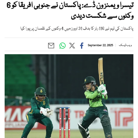
تیسرا ویمنز ون ڈے: پاکستان نے جنوبی افریقا کو 6
وکٹوں سے شکست دیدی
پاکستان کی ٹیم نے 116 رنز کا ہدف 31 اوورز میں 4 وکٹوں کے نقصان پر پورا کیا
ویب ڈیسک
September 22, 2025