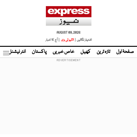
AUGUST 09, 2026
اشتہار لگائیں |
لائیو ٹی وی
| آج کا اخبار
صفحۂ اول
تازہ ترین
کھیل
خاص خبریں
پاکستان
انٹر نیشنل
ٹا