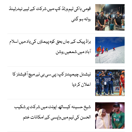
قومی ہاکی ٹیم ورلڈ کپ میں شرکت کے لیے نیدرلینڈ
روانہ ہو گئی
براڈ پیک کے جاں بحق کوہ پیماؤں کی یاد میں اسلام
آباد میں شمعیں روشن
نیشنل چیمپئنز کپ: پی سی بی نے میچ آفیشلز کا
اعلان کر دیا
شیخ حسینہ کیساتھ ایونٹ میں شرکت پر شکیب
الحسن کی ٹیم میں واپسی کے امکانات ختم