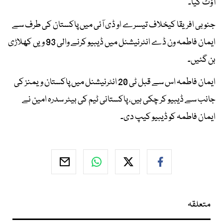
آؤٹ کیا۔
جنوبی افریقا کیخلاف تیسرے او ڈی آئی میں پاکستان کی طرف سے
ایمان فاطمہ ون ڈے انٹرنیشنل میں ڈیبیو کرنے والی 93 ویں کھلاڑی
بن گئیں۔
ایمان فاطمہ اس سے قبل ٹی 20 انٹرنیشنل میں پاکستان ویمنز کی
جانب سے ڈیبیو کر چکی ہیں، پاکستانی ٹیم کی بیٹر سدرہ امین نے
ایمان فاطمہ کو ڈیبیو کیپ دی۔
متعلقہ