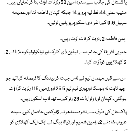
پاکستان کی جانب سے سدرہ امین 50 رنز ناٹ آؤٹ بنا کر نمایاں رہیں۔
منیبہ علی 44، نطالیہ پرویز 14 جبکہ کپتان فاطمہ ثنا اور عمیمہ
سہیل 0، 0 کے انفرادی اسکور پر پویلین لوٹیں۔
ایمن فاطمہ 2 رنز بنا کر ناٹ آؤٹ رہیں۔
جنوبی افریقا کی جانب سے نیڈین ڈی کلرک اور نونکولولیکو ملابا نے 2،
2 کھلاڑیوں کو آؤٹ کیا۔
اس سے قبل مہمان ٹیم نے ٹاس جیت کر بیٹنگ کا فیصلہ کیا تھا جو
اچھا ثابت نہ ہوسکا اور پوری ٹیم ٹیم 25.5 اوورز میں 115 رنز بناکر آؤٹ
ہوگئی۔ کپتان لورا ولوارڈٹ 28 رنز کے ساتھ ٹاپ اسکورر رہیں۔
پاکستان کی طرف سے نشرہ سندھو نے 6 وکٹیں حاصل کیں، سیدہ
عروب شاہ نے 2، رامین شمیم اور ڈیانا بیگ نے ایک ایک کھلاڑی کو