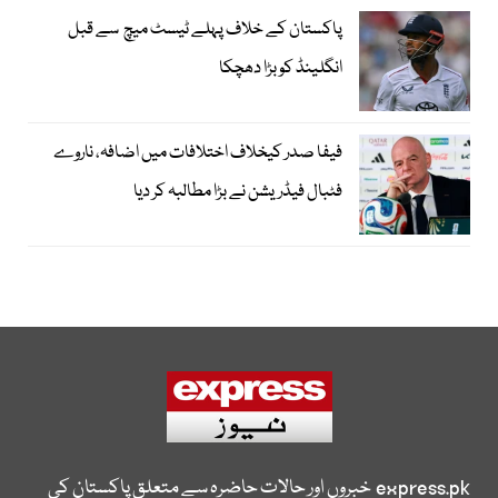
پاکستان کے خلاف پہلے ٹیسٹ میچ سے قبل
انگلینڈ کو بڑا دھچکا
فیفا صدر کیخلاف اختلافات میں اضافہ، ناروے
فٹبال فیڈریشن نے بڑا مطالبہ کر دیا
express.pk
خبروں اور حالات حاضرہ سے متعلق پاکستان کی