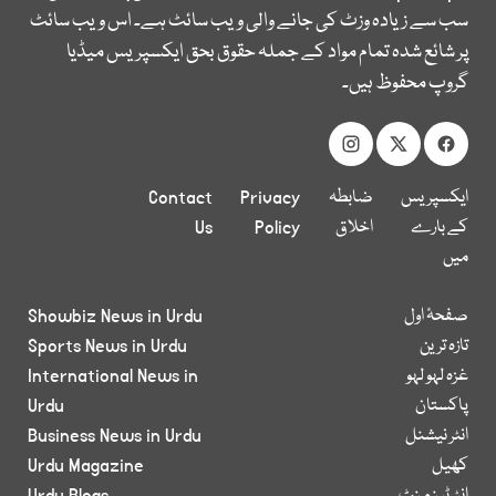
سب سے زیادہ وزٹ کی جانے والی ویب سائٹ ہے۔ اس ویب سائٹ
پر شائع شدہ تمام مواد کے جملہ حقوق بحق ایکسپریس میڈیا
گروپ محفوظ ہیں۔
ایکسپریس
ضابطہ
Privacy
Contact
کے بارے
اخلاق
Policy
Us
میں
صفحۂ اول
Showbiz News in Urdu
تازہ ترین
Sports News in Urdu
غزہ لہو لہو
International News in
پاکستان
Urdu
انٹر نیشنل
Business News in Urdu
کھیل
Urdu Magazine