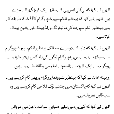
انہوں نے کہا کہ بی آئی ایس پی کے ساتھ ایک کروڑ گھرانے جڑے
ہیں، انہوں نے کہا کہ بینظیر انکم سپورٹ پروگرام کا آڈٹ کا طریقہ کار
ہے، بینظیر انکم سپورٹ کی مانیٹرنگ ورلڈ بینک اور ایشین بینک
کرتا ہے۔
انہوں نے کہا کہ دنیا کے دوسرے ممالک بینظیر انکم سپورٹ پروگرام
سے سیکھنے آرہے ہیں، یہ پروگرام لوگوں کی زندگیاں بہتر بنارہا ہے،
پروگرام سے ایک کروڑ سے زائد بچے تعلیمی وظائف لے رہے ہیں۔
روبینہ خالد نے کہا کہ بینظیر نشو ونما پروگرام پر بھی کام کررہے ہیں۔
انہوں نے کہا کہ پاکستان میں جتنے لوگ فلاحی کام کررہے ہیں وہ
سب قابل تعریف ہیں۔
انہوں نے کہا کہ کے پی میں بونیر، صوابی، سوات، باجوڑ میں موبائل