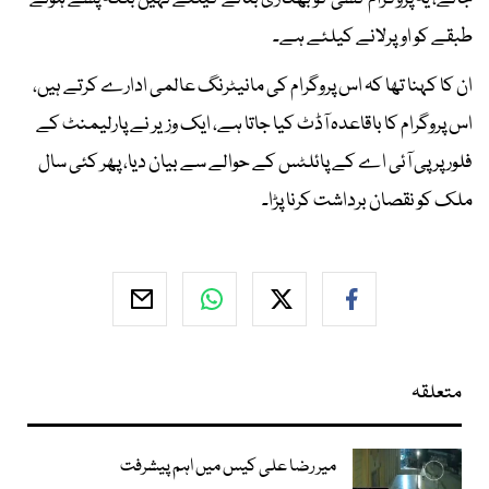
طبقے کو اوپرلانے کیلئے ہے۔
ان کا کہنا تھا کہ اس پروگرام کی مانیٹرنگ عالمی ادارے کرتے ہیں،
اس پروگرام کا باقاعدہ آڈٹ کیا جاتا ہے، ایک وزیر نے پارلیمنٹ کے
فلور پر پی آئی اے کے پائلٹس کے حوالے سے بیان دیا، پھر کئی سال
ملک کو نقصان برداشت کرنا پڑا۔
متعلقہ
میر رضا علی کیس میں اہم پیشرفت