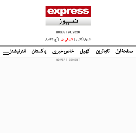
AUGUST 04, 2026
اشتہار لگائیں |
لائیو ٹی وی
| آج کا اخبار
صفحۂ اول
تازہ ترین
کھیل
خاص خبریں
پاکستان
انٹر نیشنل
ٹا