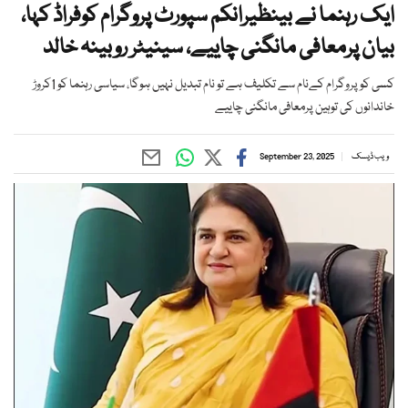
ایک رہنما نے بینظیرانکم سپورٹ پروگرام کوفراڈ کہا،
بیان پرمعافی مانگنی چاییے، سینیٹر روبینہ خالد
کسی کو پروگرام کےنام سے تکلیف ہے تو نام تبدیل نہیں ہوگا، سیاسی رہنما کو 1کروڑ
خاندانوں کی توہین پرمعافی مانگنی چاییے
ویب ڈیسک
September 23, 2025