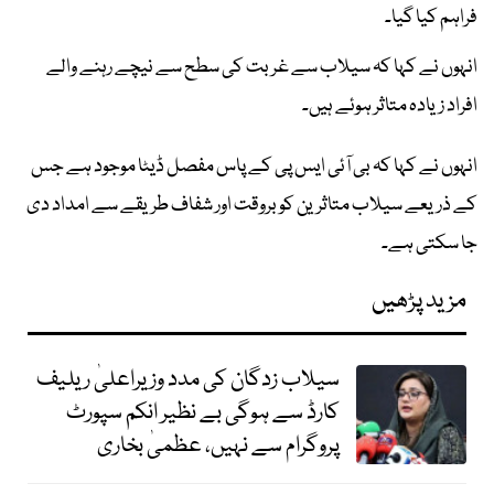
فراہم کیا گیا۔
انہوں نے کہا کہ سیلاب سے غربت کی سطح سے نیچے رہنے والے
افراد زیادہ متاثر ہوئے ہیں۔
انہوں نے کہا کہ بی آئی ایس پی کے پاس مفصل ڈیٹا موجود ہے جس
کے ذریعے سیلاب متاثرین کو بروقت اور شفاف طریقے سے امداد دی
جا سکتی ہے۔
مزید پڑھیں
سیلاب زدگان کی مدد وزیراعلیٰ ریلیف
کارڈ سے ہوگی بے نظیر انکم سپورٹ
پروگرام سے نہیں، عظمیٰ بخاری