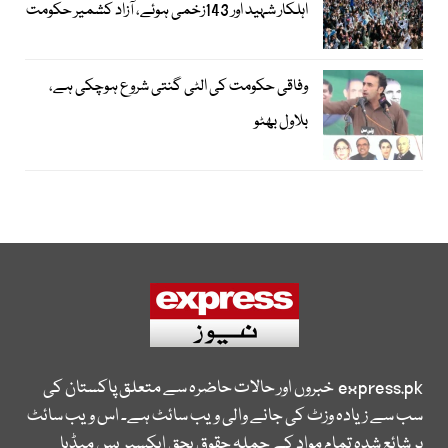
اہلکار شہید اور 143زخمی ہوئے، آزاد کشمیر حکومت
وفاقی حکومت کی الٹی گنتی شروع ہوچکی ہے،
بلاول بھٹو
express.pk
خبروں اور حالات حاضرہ سے متعلق پاکستان کی
سب سے زیادہ وزٹ کی جانے والی ویب سائٹ ہے۔ اس ویب سائٹ
پر شائع شدہ تمام مواد کے جملہ حقوق بحق ایکسپریس میڈیا