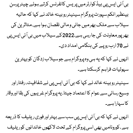
بی آئی ایس پی ہیڈکوارٹر میں پریس کانفرنس کرتے ہوئے چیئرپرسن
بینظیر انکم سپورٹ پروگرام سینیٹر روبینہ خالد نے کہا کہ حالیہ
سیلاب سے ملک بھر میں جانی و مالی نقصان ہوا ہے، متاثرین کی
بھرپور معاونت کی جا رہی ہے،2022کے سیلاب میں بی آئی ایس پی
نے 70 ارب روپے کی ہنگامی امداد دی۔
انہوں نے کہا کہ یہ ہی وہ پروگرام ہے جو سیلاب زدگان کو بہترین
سہولیات فراہم کرسکتا ہے۔
سینیٹر روبینہ خالد نے کہا کہ بی آئی ایس پی نے شفافیت، رفتار اور
وسیع رسائی سے عوام کا اعتماد جیتا، یہ پروگرام غریبوں کی بقا اور وقار
کا سہارا ہے۔
انہوں نے کہا کہ بی آئی ایس پی سب سے بہتر اور فوری ریلیف کا ذریعہ
ہے ،کورونامیں بھی اسی پروگرام کے تحت لاکھوں خاندانوں کو ریلیف