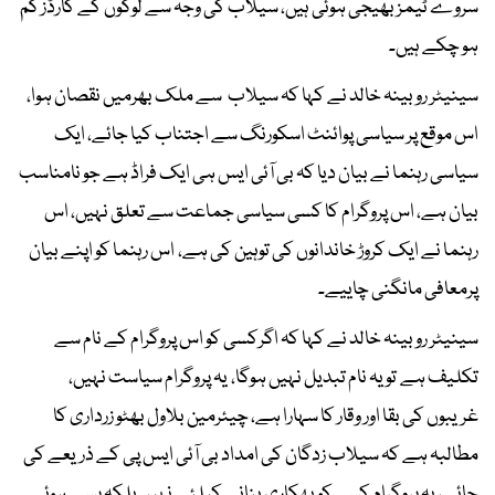
سروے ٹیمز بھیجی ہوئی ہیں، سیلاب کی وجہ سے لوگوں کے کارڈز گم
ہو چکے ہیں۔
سینیٹر روبینہ خالد نے کہا کہ سیلاب سے ملک بھرمیں نقصان ہوا،
اس موقع پر سیاسی پوائنٹ اسکورنگ سے اجتناب کیا جائے، ایک
سیاسی رہنما نے بیان دیا کہ بی آئی ایس ہی ایک فراڈ ہے جو نامناسب
بیان ہے، اس پروگرام کا کسی سیاسی جماعت سے تعلق نہیں، اس
رہنما نے ایک کروڑ خاندانوں کی توہین کی ہے، اس رہنما کو اپنے بیان
پرمعافی مانگنی چاییے۔
سینیٹر روبینہ خالد نے کہا کہ اگرکسی کو اس پروگرام کے نام سے
تکلیف ہے تو یہ نام تبدیل نہیں ہوگا، یہ پروگرام سیاست نہیں،
غریبوں کی بقا اور وقار کا سہارا ہے، چیئرمین بلاول بھٹو زرداری کا
مطالبہ ہے کہ سیلاب زدگان کی امداد بی آئی ایس پی کے ذریعے کی
جائے، یہ پروگرام کسی کو بھکاری بنانے کیلئے نہیں بلکہ پسے ہوئے