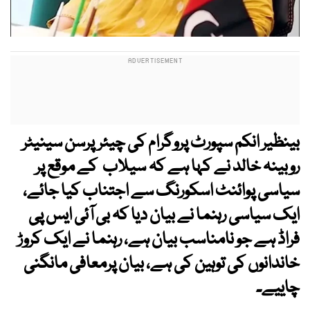
بینظیر انکم سپورٹ پروگرام کی چیئرپرسن سینیٹر
روبینہ خالد نے کہا ہے کہ سیلاب کے موقع پر
سیاسی پوائنٹ اسکورنگ سے اجتناب کیا جائے،
ایک سیاسی رہنما نے بیان دیا کہ بی آئی ایس پی
فراڈ ہے جو نامناسب بیان ہے، رہنما نے ایک کروڑ
خاندانوں کی توہین کی ہے، بیان پرمعافی مانگنی
چاییے۔