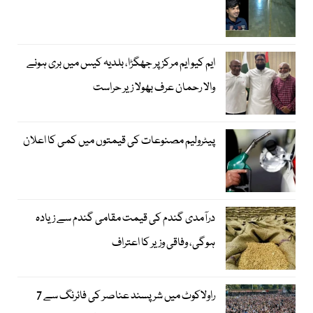
ایم کیو ایم مرکز پر جھگڑا، بلدیہ کیس میں بری ہونے
والا رحمان عرف بھولا زیر حراست
پیٹرولیم مصنوعات کی قیمتوں میں کمی کا اعلان
درآمدی گندم کی قیمت مقامی گندم سے زیادہ
ہوگی، وفاقی وزیر کا اعتراف
راولاکوٹ میں شرپسند عناصر کی فائرنگ سے 7