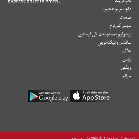
ٹاپ ٹرینڈ
Express Entertainment
دلچسپ و عجیب
صحت
سونے کے نرخ
پیٹرولیم مصنوعات کی قیمتیں
سائنس و ٹیکنالوجی
بلاگ
بزنس
ویڈیوز
جرائم
تمام مواد کے جملہ حقوق © 2026 ایکسپریس اردو