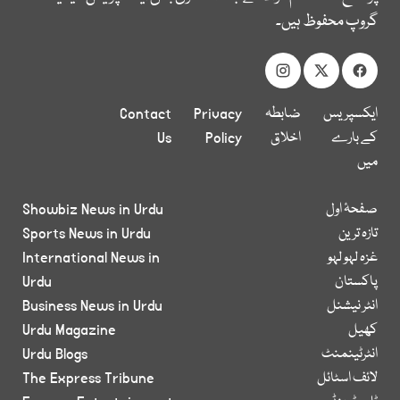
گروپ محفوظ ہیں۔
ایکسپریس
ضابطہ
Privacy
Contact
کے بارے
اخلاق
Policy
Us
میں
صفحۂ اول
Showbiz News in Urdu
تازہ ترین
Sports News in Urdu
غزہ لہو لہو
International News in
پاکستان
Urdu
انٹر نیشنل
Business News in Urdu
کھیل
Urdu Magazine
انٹرٹینمنٹ
Urdu Blogs
لائف اسٹائل
The Express Tribune