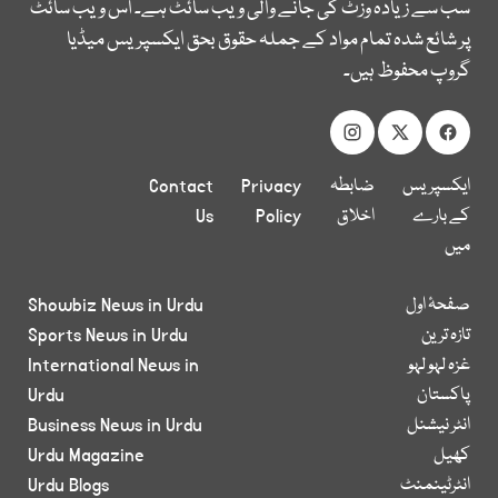
سب سے زیادہ وزٹ کی جانے والی ویب سائٹ ہے۔ اس ویب سائٹ
پر شائع شدہ تمام مواد کے جملہ حقوق بحق ایکسپریس میڈیا
گروپ محفوظ ہیں۔
ایکسپریس
ضابطہ
Privacy
Contact
کے بارے
اخلاق
Policy
Us
میں
صفحۂ اول
Showbiz News in Urdu
تازہ ترین
Sports News in Urdu
غزہ لہو لہو
International News in
پاکستان
Urdu
انٹر نیشنل
Business News in Urdu
کھیل
Urdu Magazine
انٹرٹینمنٹ
Urdu Blogs