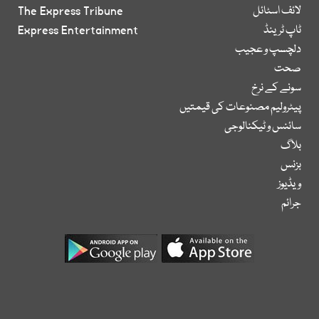
لائف اسٹائل
The Express Tribune
ٹاپ ٹرینڈ
Express Entertainment
دلچسپ و عجیب
صحت
سونے کے نرخ
پیٹرولیم مصنوعات کی قیمتیں
سائنس و ٹیکنالوجی
بلاگ
بزنس
ویڈیوز
جرائم