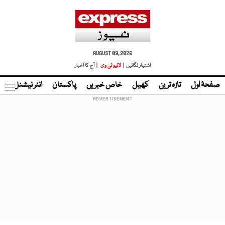
AUGUST 09, 2026
اشتہار لگائیں |
لائیو ٹی وی
| آج کا اخبار
صفحۂ اول
تازہ ترین
کھیل
خاص خبریں
پاکستان
انٹر نیشنل
ٹا