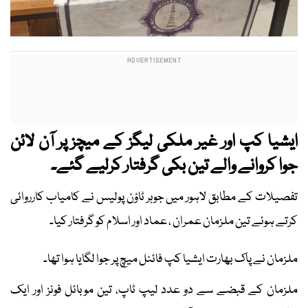
ایشیا کپ اور غیر ملکی لیگز کے میچز پر آن لائن
جوا کروانے والے تین بکی گرفتار کرلیے گئے۔
تفصیلات کے مطابق لاہور میں جوہر ٹاؤن پولیس نے کامیاب کارروائی
کرتے ہوئے تین ملزمان عمران ، عماد اور اسلام کو گرفتار کیا۔
ملزمان نے پاک بھارت ایشیا کپ فائنل میچ پر جوا لگایا ہوا تھا۔
ملزمان کے قبضے سے دو عدد لیپ ٹاپ، تین موبائل فونز اور ایک