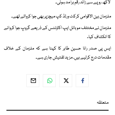
لاکھ روپے سے زائد رقم برآمد ہوئی۔
ملزمان بین الاقوامی کرکٹ ورلڈ کپ میچز پر بھی جوا کرواتے تھے۔
ملزمان نے مختلف موبائل ایپ اکاؤنٹس کے ذریعے گروپ جوا کروانے
کا انکشاف کیا۔
ایس پی صدر رانا حسین طاہر کا کہنا ہے کہ ملزمان کے خلاف
مقدمات درج کرلیے ہیں، مزید تفتیش جاری ہے۔
متعلقہ