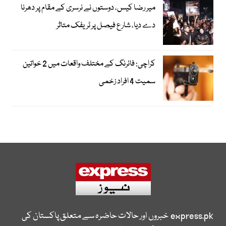
میر رضا کیس، دوستوں نے نرسری کے مقام پر دھرنا
دے دیا، شارع فیصل پر ٹریفک متاثر
کراچی: فائرنگ کے مختلف واقعات میں 2 خواتین
سمیت 4 افراد زخمی
express.pk
خبروں اور حالات حاضرہ سے متعلق پاکستان کی