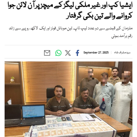
ایشیا کپ اور غیر ملکی لیگز کے میچز پر آن لائن جوا
کروانے والے تین بکی گرفتار
ملزمان کے قبضے سے دو عدد لیپ ٹاپ، تین موبائل فونز اور ایک لاکھ روپے سے زائد
رقم برآمد ہوئی
سید مشرف شاہ
September 27, 2025