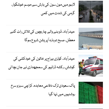
لاہور میں مون سون کی بارش سے موسم خوشگوار،
گرمی کی شدت میں کمی
حیدرآباد، ڈوبنے والے چار بچوں کی تلاش رات گئے
معطل، صبح دوبارہ آپریشن شروع ہوگا
حیدرآباد، کوٹری بیراج پر خاتون کی خودکشی کی
کوشش، رکشہ ڈرائیور کی سمجھداری نے جان بچا لی
پاک سعودی ترک دفاعی معاہدہ، کراچی سبز و سرخ
روشنیوں میں نہا گیا