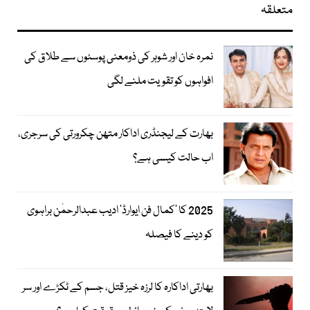
متعلقہ
نمرہ خان اور شوہر کی ذومعنی پوسٹوں سے طلاق کی
افواہوں کو تقویت ملنے لگی
بھارت کے لیجنڈری اداکار متھن چکرورتی کی سرجری،
اب حالت کیسی ہے؟
2025 کا ’کمال فن ایوارڈ‘ ادیب عبدالرحمٰن براہوی
کو دینے کا فیصلہ
بھارتی اداکارہ کا لرزہ خیز قتل، جسم کے ٹکڑے اور سر