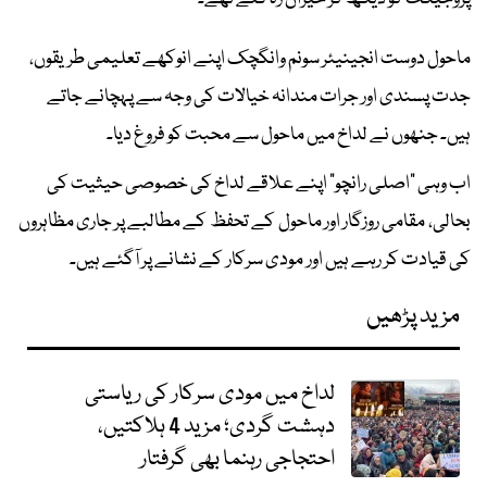
ماحول دوست انجینیئر سونم وانگچک اپنے انوکھے تعلیمی طریقوں،
جدت پسندی اور جرات مندانہ خیالات کی وجہ سے پہچانے جاتے
ہیں۔ جنھوں نے لداخ میں ماحول سے محبت کو فروغ دیا۔
اب وہی "اصلی رانچو" اپنے علاقے لداخ کی خصوصی حیثیت کی
بحالی، مقامی روزگار اور ماحول کے تحفظ کے مطالبے پر جاری مظاہروں
کی قیادت کر رہے ہیں اور مودی سرکار کے نشانے پر آگئے ہیں۔
مزید پڑھیں
لداخ میں مودی سرکار کی ریاستی
دہشت گردی؛ مزید 4 ہلاکتیں،
احتجاجی رہنما بھی گرفتار