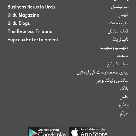
انٹر نیشنل
Business News in Urdu
کھیل
Urdu Magazine
انٹرٹینمنٹ
Urdu Blogs
لائف اسٹائل
The Express Tribune
ٹاپ ٹرینڈ
Express Entertainment
دلچسپ و عجیب
صحت
سونے کے نرخ
پیٹرولیم مصنوعات کی قیمتیں
سائنس و ٹیکنالوجی
بلاگ
بزنس
ویڈیوز
جرائم