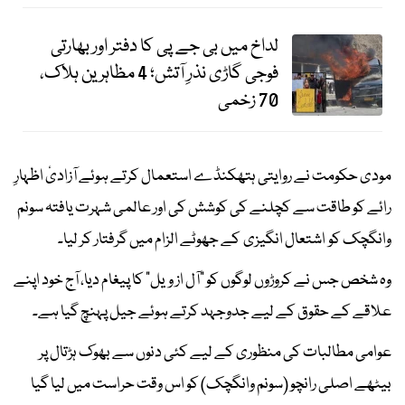
لداخ میں بی جے پی کا دفتر اور بھارتی
فوجی گاڑی نذرِ آتش؛ 4 مظاہرین ہلاک،
70 زخمی
مودی حکومت نے روایتی ہتھکنڈے استعمال کرتے ہوئے آزادیٔ اظہارِ
رائے کو طاقت سے کچلنے کی کوشش کی اور عالمی شہرت یافتہ سونم
وانگچک کو اشتعال انگیزی کے جھوٹے الزام میں گرفتار کر لیا۔
وہ شخص جس نے کروڑوں لوگوں کو "آل از ویل" کا پیغام دیا، آج خود اپنے
علاقے کے حقوق کے لیے جدوجہد کرتے ہوئے جیل پہنچ گیا ہے۔
عوامی مطالبات کی منظوری کے لیے کئی دنوں سے بھوک ہڑتال پر
بیٹھے اصلی رانچو (سونم وانگچک) کو اس وقت حراست میں لیا گیا