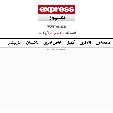
AUGUST 08, 2026
اشتہار لگائیں |
لائیو ٹی وی
| آج کا اخبار
صفحۂ اول
تازہ ترین
کھیل
خاص خبریں
پاکستان
انٹر نیشنل
ٹا