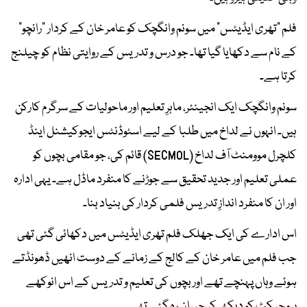
فلم "تھری ایڈیٹس" میں سونم وانگچک کو عامر خان کے کردار "رانچو"
کے نام سے دکھایا گیا تھا۔ جو درس و تدریس کے روایتی نظام کو چیلنج
کرتا ہے۔
سونم وانگچک ایک انجینئر، ماہرِ تعلیم اور ماحولیات کے سرگرم کارکن
ہیں۔ انہوں نے لداخ میں طلبا کے لیے اسٹوڈنٹس ایجوکیشنل اینڈ
کلچرل موومنٹ آف لداخ (SECMOL) قائم کی، جو مقامی بچوں کو
عملی تعلیم اور جدید تحقیق سے جوڑنے کا منفرد ماڈل ہے۔ یہی ادارہ
اور ان کا منفرد اندازِ تدریس فلمی کردار کی بنیاد بنا۔
اس ادارے کی ایک جھلک فلم تھری ایڈیٹس میں دکھائی گئی تھی
جب فلم میں عامر خان کے کالج کے زمانے کے دوست انھیں ڈھونڈتے
ہوئے وہاں پہنچے تھے اور بچوں کی تعلیم و تدریس کے اس انوکھے
پروجیکٹ کو دیکھ کر حیران رہ گئے تھے۔