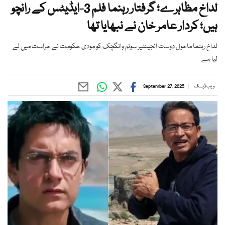
لداخ مظاہرے؛ گرفتار رہنما فلم 3-ایڈیٹس کے رانچو
ہیں؛ کردار عامر خان نے نبھایا تھا
لداخ رہنما ماحول دوست انجینئیر سونم وانگچک کو مودی حکومت نے حراست میں لے
لیا ہے
ویب ڈیسک
September 27, 2025