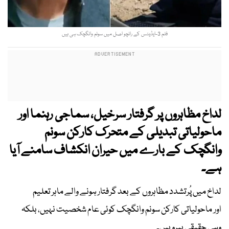
فلم 3-ایڈیٹس کے رانچو اصل میں سونم وانگچک ہی ہیں
لداخ مظاہروں پر گرفتار سرخیل، سماجی رہنما اور
ماحولیاتی تبدیلی کے متحرک کارکن سونم
وانگچک کے بارے میں حیران انکشاف سامنے آیا
ہے۔
لداخ میں پُرتشدد مظاہروں کے بعد گرفتار ہونے والے ماہر تعلیم
اور ماحولیاتی کارکن سونم وانگچک کوئی عام شخصیت نہیں، بلکہ
وہی حقیقی ہیرو ہیں۔