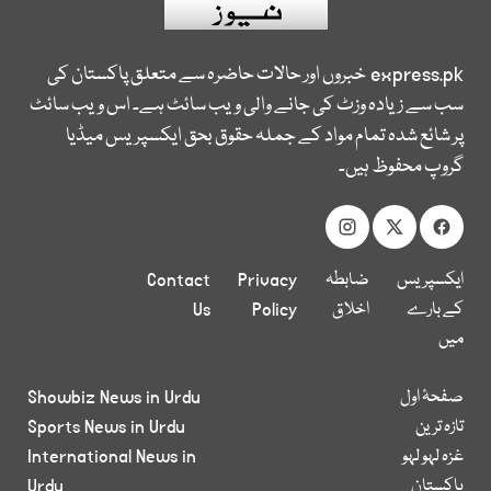
express.pk
خبروں اور حالات حاضرہ سے متعلق پاکستان کی
سب سے زیادہ وزٹ کی جانے والی ویب سائٹ ہے۔ اس ویب سائٹ
پر شائع شدہ تمام مواد کے جملہ حقوق بحق ایکسپریس میڈیا
گروپ محفوظ ہیں۔
ایکسپریس
ضابطہ
Privacy
Contact
کے بارے
اخلاق
Policy
Us
میں
صفحۂ اول
Showbiz News in Urdu
تازہ ترین
Sports News in Urdu
غزہ لہو لہو
International News in
پاکستان
Urdu