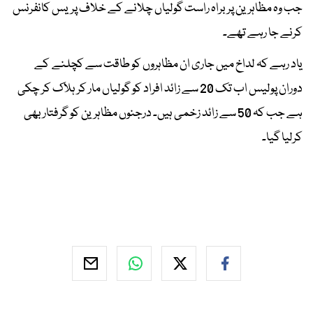
جب وہ مظاہرین پر براہ راست گولیاں چلانے کے خلاف پریس کانفرنس
کرنے جا رہے تھے۔
یاد رہے کہ لداخ میں جاری ان مظاہروں کو طاقت سے کچلنے کے
دوران پولیس اب تک 20 سے زائد افراد کو گولیاں مار کر ہلاک کر چکی
ہے جب کہ 50 سے زائد زخمی ہیں۔ درجنوں مظاہرین کو گرفتار بھی
کرلیا گیا۔