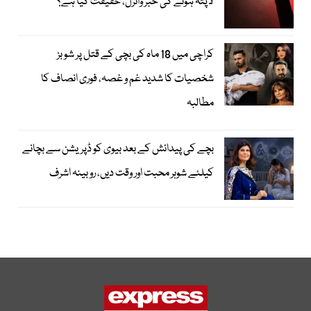
لاپتہ ہونے کی خبر وائرل، حقیقت کیا ہے؟
کراچی میں 18 ماہ کی بچی کے قتل پر شوبز
شخصیات کا شدید غم و غصہ، فوری انصاف کا
مطالبہ
بچے کی پیدائش کے بعد بیوی کو ڈپریشن سے بچانے
کیلئے شوہر محبت اور وقت دیں، روبینہ اشرف