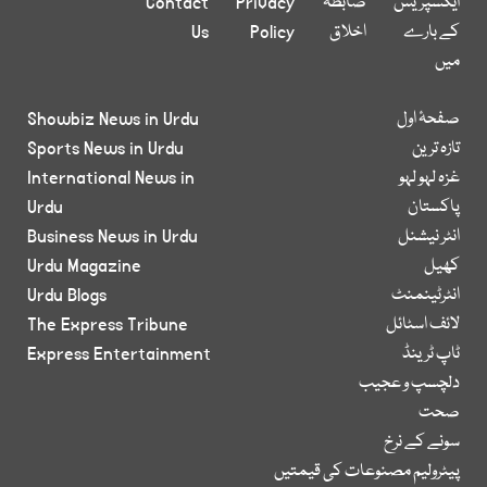
ایکسپریس
ضابطہ
Privacy
Contact
کے بارے
اخلاق
Policy
Us
میں
صفحۂ اول
Showbiz News in Urdu
تازہ ترین
Sports News in Urdu
غزہ لہو لہو
International News in
پاکستان
Urdu
انٹر نیشنل
Business News in Urdu
کھیل
Urdu Magazine
انٹرٹینمنٹ
Urdu Blogs
لائف اسٹائل
The Express Tribune
ٹاپ ٹرینڈ
Express Entertainment
دلچسپ و عجیب
صحت
سونے کے نرخ
پیٹرولیم مصنوعات کی قیمتیں