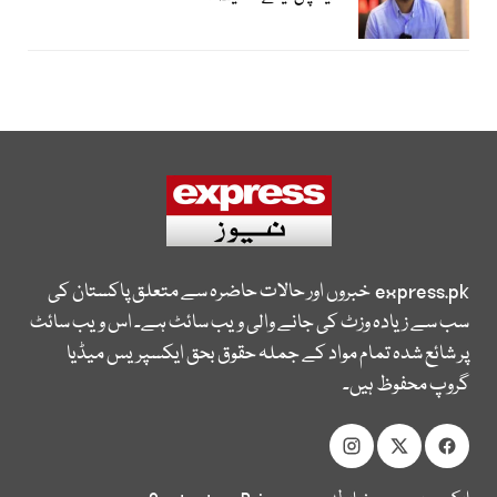
express.pk
خبروں اور حالات حاضرہ سے متعلق پاکستان کی
سب سے زیادہ وزٹ کی جانے والی ویب سائٹ ہے۔ اس ویب سائٹ
پر شائع شدہ تمام مواد کے جملہ حقوق بحق ایکسپریس میڈیا
گروپ محفوظ ہیں۔