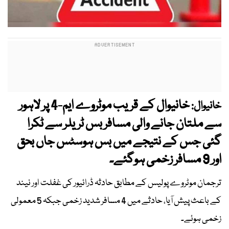
خانیوال کے قریب موٹروے ایم-4 پر لاہور
خانیوال:
سے ملتان جانے والی مسافر بس ٹریلر سے ٹکرا
گئی جس کے نتیجے میں بس ہوسٹس جاں بحق
اور 9 مسافر زخمی ہوگئے۔
ترجمان موٹروے پولیس کے مطابق حادثہ ڈرائیور کی غفلت اور نیند
کے باعث پیش آیا، حادثے میں 4 مسافر شدید زخمی جبکہ 5 معمولی
زخمی ہوئے۔