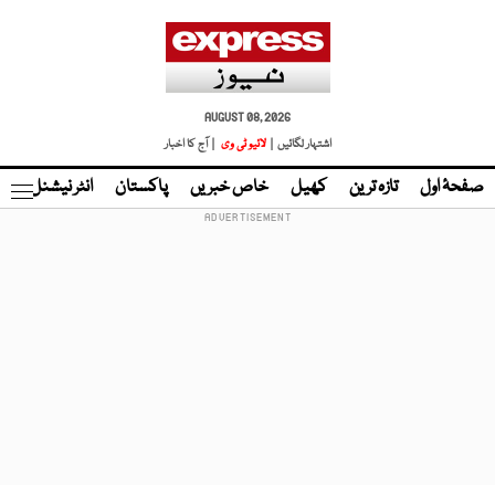
AUGUST 08, 2026
اشتہار لگائیں |
لائیو ٹی وی
| آج کا اخبار
صفحۂ اول
تازہ ترین
کھیل
خاص خبریں
پاکستان
انٹر نیشنل
ٹا