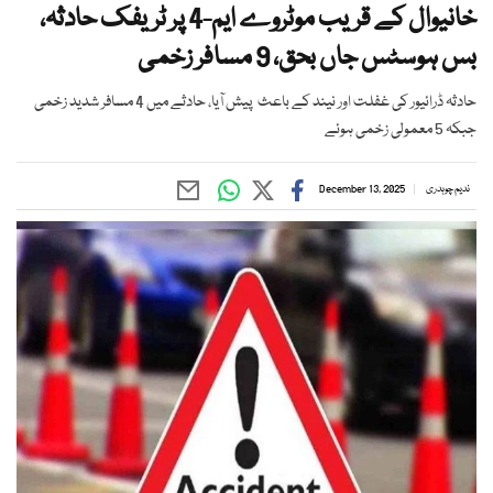
خانیوال کے قریب موٹروے ایم-4 پر ٹریفک حادثہ،
بس ہوسٹس جاں بحق، 9 مسافر زخمی
حادثہ ڈرائیور کی غفلت اور نیند کے باعث پیش آیا، حادثے میں 4 مسافر شدید زخمی
جبکہ 5 معمولی زخمی ہوئے
ندیم چوہدری
December 13, 2025