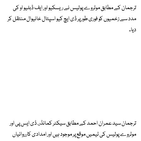
ترجمان کے مطابق موٹروے پولیس نے ریسکیو اور ایف ڈبلیو او کی
مدد سے زخمیوں کو فوری طور پر ڈی ایچ کیو اسپتال خانیوال منتقل کر
دیا۔
ترجمان سید عمران احمد کے مطابق سیکٹر کمانڈر، ڈی ایس پی اور
موٹروے پولیس کی ٹیمیں موقع پر موجود ہیں اور امدادی کارروائیاں