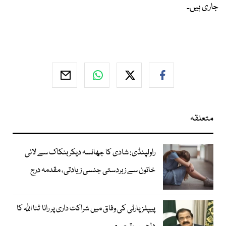
جاری ہیں۔
متعلقہ
راولپنڈی: شادی کا جھانسہ دیکر بنکاک سے لائی
خاتون سے زبردستی جنسی زیادتی، مقدمہ درج
پیپلز پارٹی کی وفاق میں شراکت داری پر رانا ثنا اللہ کا