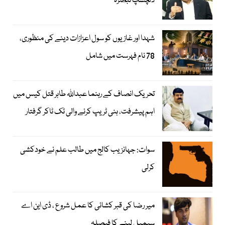
دلچسپ تبصرہ
شہدا اور غازیوں کو سول اعزازات دینے کی منظوری،
78 نام فہرست میں شامل
تحریک انصاف کے رہنما عبداللہ طاہر قتل کیس میں
اہم پیشرفت، ہنی ٹریپ کرنے والی ٹک ٹاکر گرفتار
سوات: جہانزیب کالج میں طالب علم نے خودکشی
کرلی
میر رضا کی قبر کشائی کا عمل شروع ، ڈی این اے
سیمپل لینے کا فیصلہ