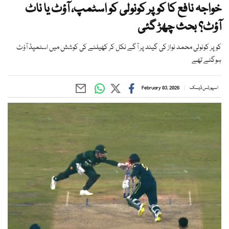
خواجہ نافع کا کوپر کونولی کو اسٹمپ، آؤٹ یا ناٹ
آؤٹ؟ بحث چھڑ گئی
کوپر کونولی محمد نواز کی گیند پر آگے نکل کر کھیلنے کی کوشش میں اسٹمپڈ آؤٹ
ہوگئے تھے
اسپورٹس ڈیسک
February 03, 2026