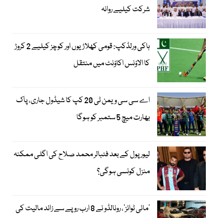
شرکت کیلیے روانہ
ہاکی ورلڈکپ: قومی کھلاڑیوں اور کوچز کیلیے 2 کروڑ
کا الاؤنس اکاؤنٹ میں منتقل
اے سی سی ویمن ٹی 20 کپ کا شیڈول جاری، پاک
بھارت میچ 5 ستمبر کو ہوگا
لیور پول کے بعد فٹبالر محمد صلاح کی اگلی ممکنہ
منزل کونسی ہوگی؟
’مائی ٹوائز‘، رونالڈو نے 8 ارب روپے سے زائد مالیت کی