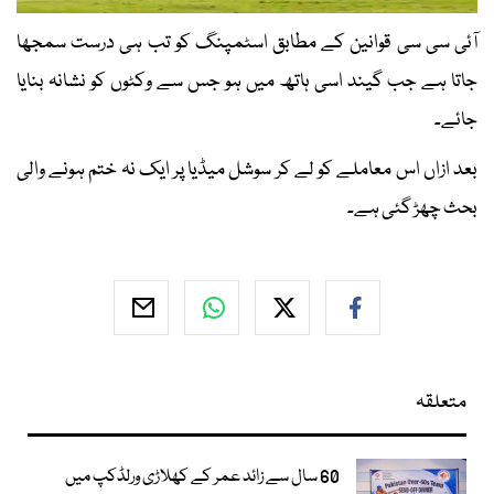
آئی سی سی قوانین کے مطابق اسٹمپنگ کو تب ہی درست سمجھا
جاتا ہے جب گیند اسی ہاتھ میں ہو جس سے وکٹوں کو نشانہ بنایا
جائے۔
بعد ازاں اس معاملے کو لے کر سوشل میڈیا پر ایک نہ ختم ہونے والی
بحث چھڑ گئی ہے۔
متعلقہ
60 سال سے زائد عمر کے کھلاڑی ورلڈکپ میں