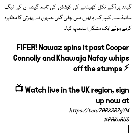
گیند پر آگے نکل کھیلنے کی کوشش کی تاہم گیند ان کی لیگ
سائیڈ سے کیپر کے ہاتھوں میں چلی گئی جنہوں نے پھرتی کا مظاہرہ
کرتے ہوئے ایک مشکل اسٹمپ کیا۔
FIFER! Nawaz spins it past Cooper
Connolly and Khawaja Nafay whips
off the stumps ⚡
📺 Watch live in the UK region, sign
up now at
https://t.co/Z0RXSR7gYM
#PAKvAUS
|