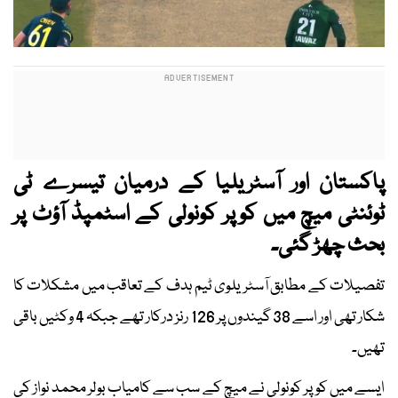
پاکستان اور آسٹریلیا کے درمیان تیسرے ٹی
ٹوئنٹی میچ میں کوپر کونولی کے اسٹمپڈ آؤٹ پر
بحث چھڑ گئی۔
تفصیلات کے مطابق آسٹریلوی ٹیم ہدف کے تعاقب میں مشکلات کا
شکار تھی اور اسے 38 گیندوں پر 126 رنز درکار تھے جبکہ 4 وکٹیں باقی
تھیں۔
ایسے میں کوپر کونولی نے میچ کے سب سے کامیاب بولر محمد نواز کی