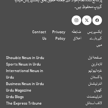
پر شائع شدہ تمام مواد کے جملہ حقوق بحق ایکسپریس میڈیا
گروپ محفوظ ہیں۔
ایکسپریس
ضابطہ
Privacy
Contact
کے بارے
اخلاق
Policy
Us
میں
صفحۂ اول
Showbiz News in Urdu
تازہ ترین
Sports News in Urdu
غزہ لہو لہو
International News in
پاکستان
Urdu
انٹر نیشنل
Business News in Urdu
کھیل
Urdu Magazine
انٹرٹینمنٹ
Urdu Blogs
لائف اسٹائل
The Express Tribune