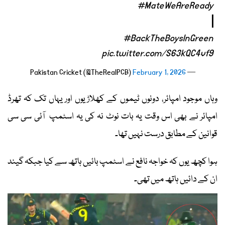
#MateWeAreReady
|
#BackTheBoysInGreen
pic.twitter.com/S63kQC4vf9
February 1, 2026
— Pakistan Cricket (@TheRealPCB)
وہاں موجود امپائر، دونوں ٹیموں کے کھلاڑیوں اور یہاں تک کہ تھرڈ
امپائر نے بھی اس وقت یہ بات نوٹ نہ کی یہ اسٹمپ آئی سی سی
قوانین کے مطابق درست نہیں تھا۔
ہوا کچھ یوں کہ خواجہ نافع نے اسٹمپ بائیں ہاتھ سے کیا جبکہ گیند
ان کے دائیں ہاتھ میں تھی۔