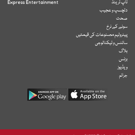
ٹاپ ٹرینڈ
Express Entertainment
دلچسپ و عجیب
صحت
سونے کے نرخ
پیٹرولیم مصنوعات کی قیمتیں
سائنس و ٹیکنالوجی
بلاگ
بزنس
ویڈیوز
جرائم