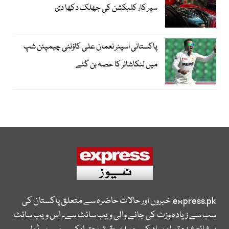
سپر کار کلیکشن کی جھلک دکھا دی
پاکستانی اسپنر نعمان علی کاؤنٹی چیمپئن شپ
میں لنکاشائر کا حصہ بن گئے
express.pk
خبروں اور حالات حاضرہ سے متعلق پاکستان کی
سب سے زیادہ وزٹ کی جانے والی ویب سائٹ ہے۔ اس ویب سائٹ