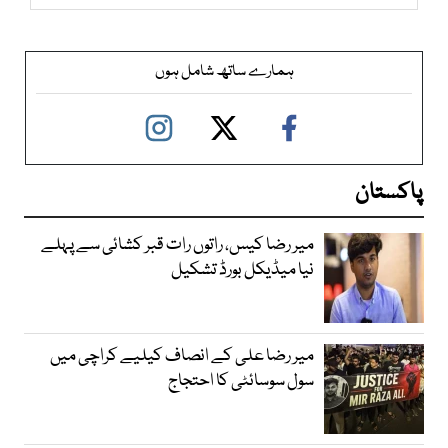
ہمارے ساتھ شامل ہوں
پاکستان
میر رضا کیس، راتوں رات قبر کشائی سے پہلے
نیا میڈیکل بورڈ تشکیل
میر رضا علی کے انصاف کیلیے کراچی میں
سول سوسائٹی کا احتجاج