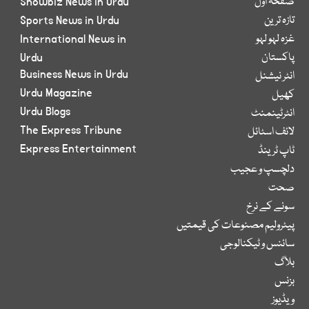
صفحۂ اول
Showbiz News in Urdu
تازہ ترین
Sports News in Urdu
غزہ لہو لہو
International News in
پاکستان
Urdu
Business News in Urdu
انٹر نیشنل
Urdu Magazine
کھیل
Urdu Blogs
انٹرٹینمنٹ
The Express Tribune
لائف اسٹائل
Express Entertainment
ٹاپ ٹرینڈ
دلچسپ و عجیب
صحت
سونے کے نرخ
پیٹرولیم مصنوعات کی قیمتیں
سائنس و ٹیکنالوجی
بلاگ
بزنس
ویڈیوز