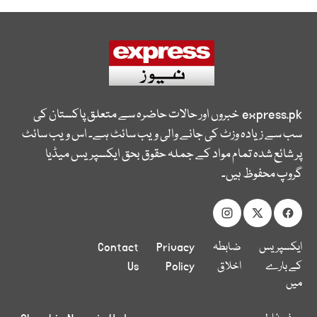
express.pk
خبروں اور حالات حاضرہ سے متعلق پاکستان کی
سب سے زیادہ وزٹ کی جانے والی ویب سائٹ ہے۔ اس ویب سائٹ
پر شائع شدہ تمام مواد کے جملہ حقوق بحق ایکسپریس میڈیا
گروپ محفوظ ہیں۔
ایکسپریس
ضابطہ
Privacy
Contact
کے بارے
اخلاق
Policy
Us
میں