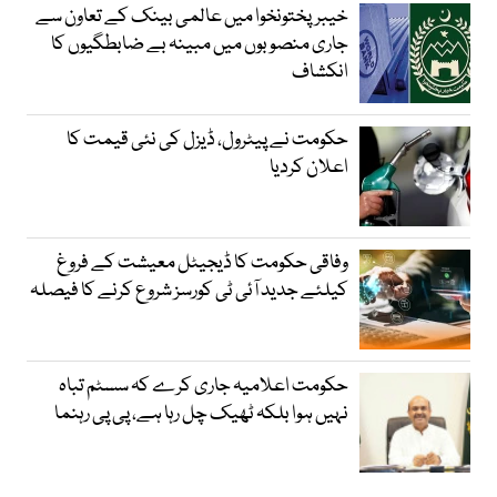
خیبرپختونخوا میں عالمی بینک کے تعاون سے
جاری منصوبوں میں مبینہ بے ضابطگیوں کا
انکشاف
حکومت نے پیٹرول، ڈیزل کی نئی قیمت کا
اعلان کردیا
وفاقی حکومت کا ڈیجیٹل معیشت کے فروغ
کیلئے جدید آئی ٹی کورسز شروع کرنے کا فیصلہ
حکومت اعلامیہ جاری کرے کہ سسٹم تباہ
نہیں ہوا بلکہ ٹھیک چل رہا ہے، پی پی رہنما