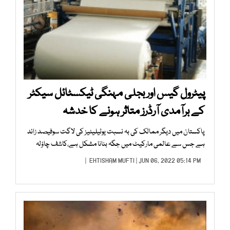
پیٹرول گیس اور بجلی مہنگی ٹیکسٹائل سیکٹر
کے برآمدی آرڈرز متاثر ہونے کا خدشہ
پاکستان میں دیگر ممالک کی بہ نسبت یوٹیلیٹیز کی لاگت سوفیصد زائد
ہے جس سے عالمی مارکیٹ میں جگہ بنانا مشکل ہے،کاشف چاؤلہ
EHTISHAM MUFTI
| JUN 06, 2022 05:14 PM |