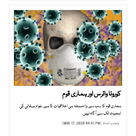
کورونا وائرس اور ہماری قوم
ہماری قوم کا سب سے بڑا مسئلہ ہی اخلاقیات کا ہے، عوام صفائی کی
اہمیت تک سے آگاہ نہیں
واصب امداد
| MAR 17, 2020 04:41 PM |