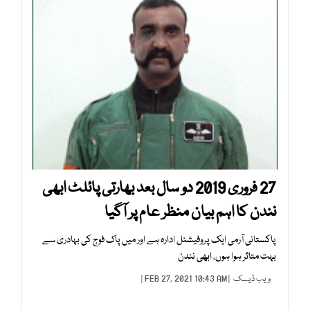
27 فروری 2019 دو سال بعد بھارتی پائلٹ ابھی
نندن کا اہم بیان منظر عام پر آگیا
پاکستانی آرمی ایک پروفیشنل ادارہ ہے اور میں پاک فوج کی بہادری سے
بہت متاثر ہوا ہوں، ابھی نندن
ویب ڈیسک
| FEB 27, 2021 10:43 AM |