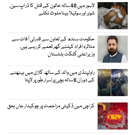
لاہور میں 40 سالہ خاتون کے قتل کا ڈراپ سین،
شوہر اور سوتیلا بیٹا ملوث نکلے
حکومت سندھ کے تعاون سے قدرتی آفات سے
متاثرہ افراد کیلئے گھر تعمیر کر رہے ہیں،
وزیراعلیٰ گلگت بلتستان
راولپنڈی میں والد کے ساتھ گاڑی میں بیٹھنے
کے دوران 6 سالہ بچی پراسرار طور پر لاپتا
کراچی میں ڈکیتی مزاحمت پر چوکیدار جاں بحق