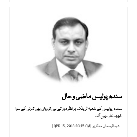
سندھ پولیس ماضی و حال
سندھ پولیس کے شعبہ ٹریفک پر نظر دوڑاتے ہیں تو وہاں بھی تنزلی کے سوا
کچھ نظر نہیں آتا۔
عبدالرحمان منگریو
| APR 15, 2018 03:15 AM |