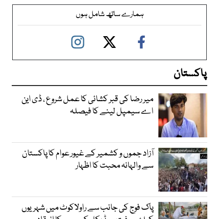
ہمارے ساتھ شامل ہوں
پاکستان
میر رضا کی قبر کشائی کا عمل شروع ، ڈی این
اے سیمپل لینے کا فیصلہ
آزاد جموں و کشمیر کے غیور عوام کا پاکستان
سے والہانہ محبت کا اظہار
پاک فوج کی جانب سے راولاکوٹ میں شہریوں