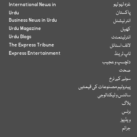
غزہ لہو لہو
International News in
پاکستان
Urdu
Business News in Urdu
انٹر نیشنل
Urdu Magazine
کھیل
Urdu Blogs
انٹرٹینمنٹ
The Express Tribune
لائف اسٹائل
Express Entertainment
ٹاپ ٹرینڈ
دلچسپ و عجیب
صحت
سونے کے نرخ
پیٹرولیم مصنوعات کی قیمتیں
سائنس و ٹیکنالوجی
بلاگ
بزنس
ویڈیوز
جرائم