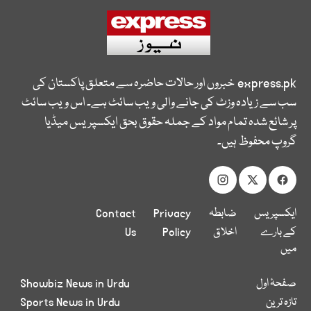
express.pk
خبروں اور حالات حاضرہ سے متعلق پاکستان کی
سب سے زیادہ وزٹ کی جانے والی ویب سائٹ ہے۔ اس ویب سائٹ
پر شائع شدہ تمام مواد کے جملہ حقوق بحق ایکسپریس میڈیا
گروپ محفوظ ہیں۔
ایکسپریس
ضابطہ
Privacy
Contact
کے بارے
اخلاق
Policy
Us
میں
صفحۂ اول
Showbiz News in Urdu
تازہ ترین
Sports News in Urdu