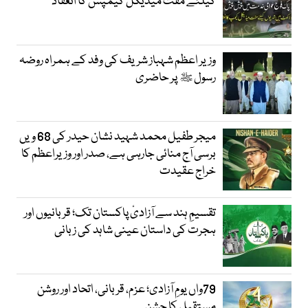
کیلئے مفت میڈیکل کیمپس کا انعقاد
وزیر اعظم شہباز شریف کی وفد کے ہمراہ روضہ
رسول ﷺ پر حاضری
میجر طفیل محمد شہید نشان حیدر کی 68 ویں
برسی آج منائی جارہی ہے، صدر اور وزیراعظم کا
خراج عقیدت
تقسیمِ ہند سے آزادیٔ پاکستان تک؛ قربانیوں اور
ہجرت کی داستان عینی شاہد کی زبانی
79واں یومِ آزادی؛ عزم، قربانی، اتحاد اور روشن
مستقبل کا جشن