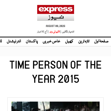
AUGUST 08, 2026
اشتہار لگائیں |
| آج کا اخبار
صفحۂ اول
تازہ ترین
کھیل
خاص خبریں
پاکستان
انٹر نیشنل
ٹا
TIME PERSON OF THE
YEAR 2015