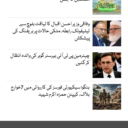
وفاقی وزیر احسن اقبال کا لیاقت بلوچ سے
ٹیلیفونک رابطہ، ملکی حالات پر بریفنگ کی
پیشکش
چیئرمین پی ٹی آئی بیرسٹر گوہر کی والدہ انتقال
کر گئیں
ہنگو؛ سیکیورٹی فورسز کی کارروائی میں 7خوارج
ہلاک، کیپٹن حمزہ اکرم شہید