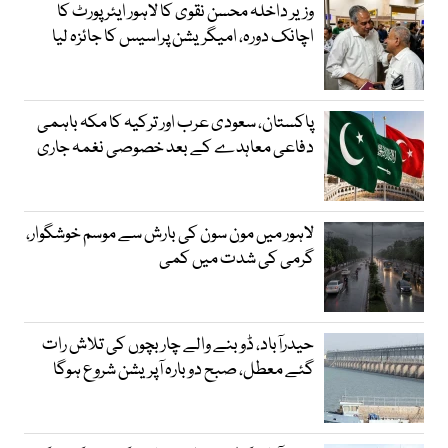
وزیر داخلہ محسن نقوی کا لاہور ایئر پورٹ کا
اچانک دورہ، امیگریشن پراسیس کا جائزہ لیا
پاکستان، سعودی عرب اور ترکیہ کا مکہ باہمی
دفاعی معاہدے کے بعد خصوصی نغمہ جاری
لاہور میں مون سون کی بارش سے موسم خوشگوار،
گرمی کی شدت میں کمی
حیدرآباد، ڈوبنے والے چار بچوں کی تلاش رات
گئے معطل، صبح دوبارہ آپریشن شروع ہوگا