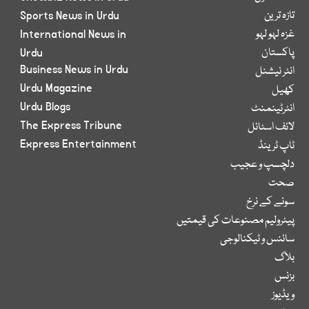
تازہ ترین
Sports News in Urdu
غزہ لہو لہو
International News in
پاکستان
Urdu
Business News in Urdu
انٹر نیشنل
Urdu Magazine
کھیل
Urdu Blogs
انٹرٹینمنٹ
The Express Tribune
لائف اسٹائل
Express Entertainment
ٹاپ ٹرینڈ
دلچسپ و عجیب
صحت
سونے کے نرخ
پیٹرولیم مصنوعات کی قیمتیں
سائنس و ٹیکنالوجی
بلاگ
بزنس
ویڈیوز