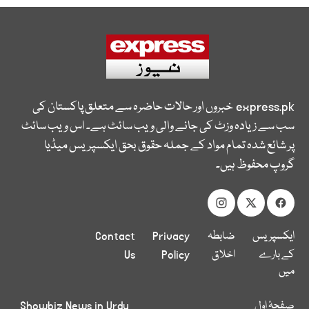
express.pk
خبروں اور حالات حاضرہ سے متعلق پاکستان کی
سب سے زیادہ وزٹ کی جانے والی ویب سائٹ ہے۔ اس ویب سائٹ
پر شائع شدہ تمام مواد کے جملہ حقوق بحق ایکسپریس میڈیا
گروپ محفوظ ہیں۔
ایکسپریس
ضابطہ
Privacy
Contact
کے بارے
اخلاق
Policy
Us
میں
صفحۂ اول
Showbiz News in Urdu