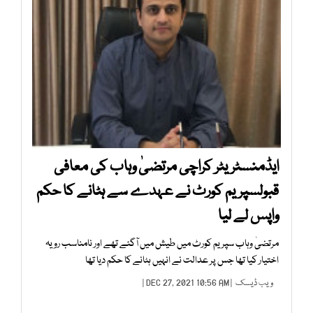
ایڈمنسٹریٹر کراچی مرتضیٰ وہاب کی معافی
قبولسپریم کورٹ نے عہدے سے ہٹانے کا حکم
واپس لے لیا
مرتضیٰ وہاب سپریم کورٹ میں طیش میں آگئے تھے اور نامناسب رویہ
اختیار کیا تھا جس پر عدالت نے انہیں ہٹانے کا حکم دیا تھا
ویب ڈیسک
| DEC 27, 2021 10:56 AM |