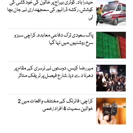
حیدرآباد، کوٹری بیراج پر خاتون کی خودکشی کی
کوشش، رکشہ ڈرائیور کی سمجھداری نے جان بچا
لی
پاک سعودی ترک دفاعی معاہدہ، کراچی سبز و
سرخ روشنیوں میں نہا گیا
میر رضا کیس، دوستوں نے نرسری کے مقام پر
دھرنا دے دیا، شارع فیصل پر ٹریفک متاثر
کراچی: فائرنگ کے مختلف واقعات میں 2
خواتین سمیت 4 افراد زخمی