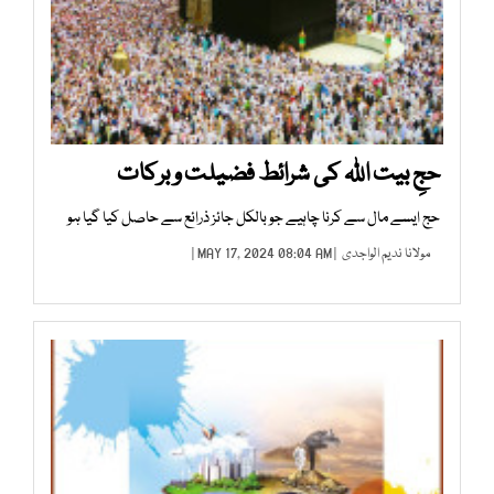
حجِ بیت اﷲ کی شرائط فضیلت و برکات
حج ایسے مال سے کرنا چاہیے جو بالکل جائز ذرائع سے حاصل کیا گیا ہو
مولانا ندیم الواجدی
| MAY 17, 2024 08:04 AM |