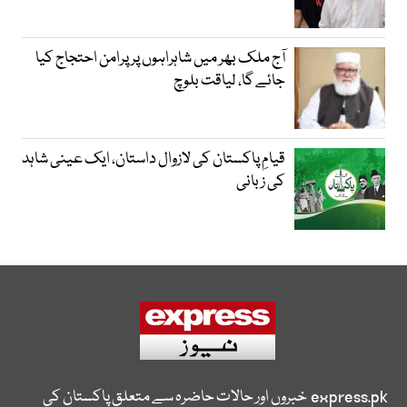
آج ملک بھر میں شاہراہوں پر پرامن احتجاج کیا
جائے گا، لیاقت بلوچ
قیامِ پاکستان کی لازوال داستان، ایک عینی شاہد
کی زبانی
express.pk
خبروں اور حالات حاضرہ سے متعلق پاکستان کی