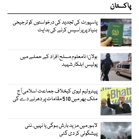
پاکستان
پاسپورٹ کی تجدید کی درخواستوں کو ترجیحی
بنیاد پر پراسیس کرنے کی ہدایت
بولان؛ نامعلوم مسلح افراد کے حملے میں
پولیس اہلکار شہید
پیٹرولیم لیوی کیخلاف جماعت اسلامی آج
ملک بھر میں 510 مقامات پر دھرنے دے گی
لاہور میں مزید بارش ہوگی یا نہیں، نئی
پیشگوئی کر دی گئی