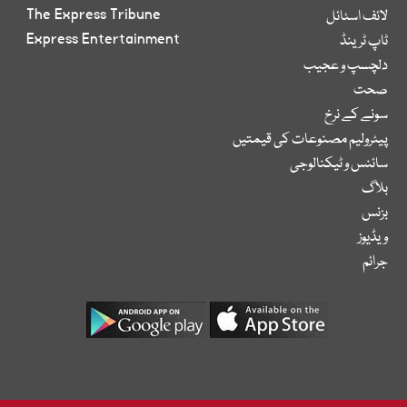
The Express Tribune
لائف اسٹائل
Express Entertainment
ٹاپ ٹرینڈ
دلچسپ و عجیب
صحت
سونے کے نرخ
پیٹرولیم مصنوعات کی قیمتیں
سائنس و ٹیکنالوجی
بلاگ
بزنس
ویڈیوز
جرائم