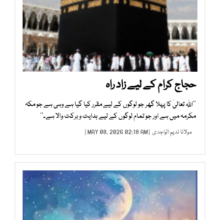
حجاج کرام کے لیے زاد راہ
’’اﷲ تعالیٰ کا پہلا گھر جو لوگوں کے لیے مقرر کیا گیا ہے وہی ہے جو مکہ
مکرمہ میں ہے اور جو تمام لوگوں کے لیے ہدایت و برکت والا ہے۔‘‘
مولانا ندیم الواجدی
| MAY 08, 2026 02:18 AM |