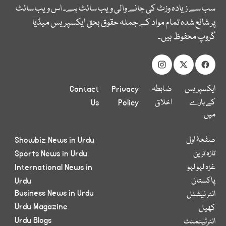
سب سے زیادہ وزٹ کی جانے والی ویب سائٹ ہے۔ اس ویب سائٹ
پر شائع شدہ تمام مواد کے جملہ حقوق بحق ایکسپریس میڈیا
گروپ محفوظ ہیں۔
ایکسپریس
ضابطہ
Privacy
Contact
کے بارے
اخلاق
Policy
Us
میں
صفحۂ اول
Showbiz News in Urdu
تازہ ترین
Sports News in Urdu
غزہ لہو لہو
International News in
پاکستان
Urdu
Business News in Urdu
انٹر نیشنل
Urdu Magazine
کھیل
Urdu Blogs
انٹرٹینمنٹ