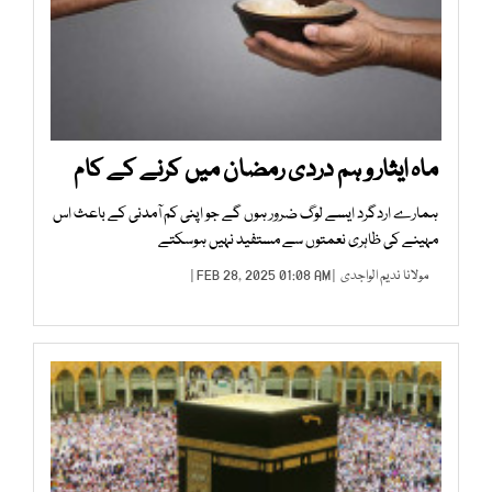
ماہ ایثار و ہم دردی رمضان میں کرنے کے کام
ہمارے اردگرد ایسے لوگ ضرور ہوں گے جو اپنی کم آمدنی کے باعث اس
مہینے کی ظاہری نعمتوں سے مستفید نہیں ہوسکتے
مولانا ندیم الواجدی
| FEB 28, 2025 01:08 AM |