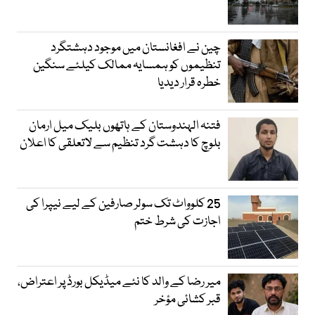
چین نے افغانستان میں موجود دہشتگرد
تنظیموں کو ہمسایہ ممالک کیلئے سنگین
خطرہ قرار دیدیا
فتنہ الہندوستان کے ہاتھوں بلیک میل ارمان
بلوچ کا دہشت گرد تنظیم سے لاتعلقی کا اعلان
25 کلوواٹ تک سولر صارفین کے لیے نیپرا کی
اجازت کی شرط ختم
میر رضا کے والد کا نئے میڈیکل بورڈ پر اعتراض،
قبر کشائی مؤخر