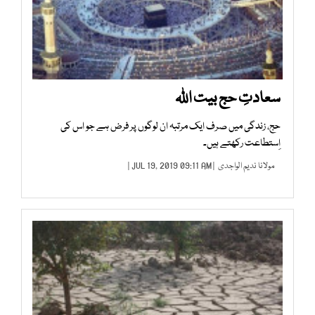
سعادتِ حج بیت اللہ
حج، زندگی میں صرف ایک مرتبہ ان لوگوں پر فرض ہے جو اس کی
اِستطاعت رکھتے ہیں۔
مولانا ندیم الواجدی
| JUL 19, 2019 09:11 AM |