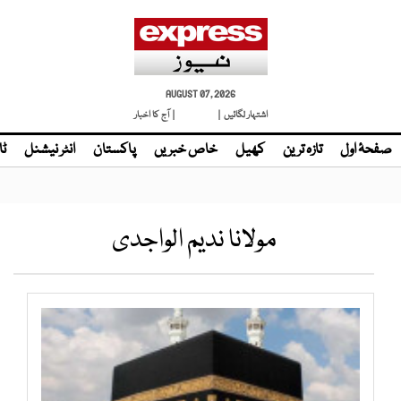
AUGUST 07, 2026
اشتہار لگائیں |
لائیو ٹی وی
| آج کا اخبار
صفحۂ اول
تازہ ترین
کھیل
خاص خبریں
پاکستان
انٹر نیشنل
ٹا
مولانا ندیم الواجدی