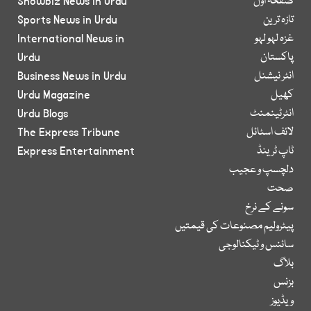
صفحۂ اول
Showbiz News in Urdu
تازہ ترین
Sports News in Urdu
غزہ لہو لہو
International News in
پاکستان
Urdu
انٹر نیشنل
Business News in Urdu
کھیل
Urdu Magazine
انٹرٹینمنٹ
Urdu Blogs
لائف اسٹائل
The Express Tribune
ٹاپ ٹرینڈ
Express Entertainment
دلچسپ و عجیب
صحت
سونے کے نرخ
پیٹرولیم مصنوعات کی قیمتیں
سائنس و ٹیکنالوجی
بلاگ
بزنس
ویڈیوز