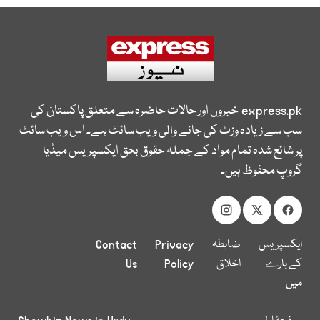
express.pk
خبروں اور حالات حاضرہ سے متعلق پاکستان کی
سب سے زیادہ وزٹ کی جانے والی ویب سائٹ ہے۔ اس ویب سائٹ
پر شائع شدہ تمام مواد کے جملہ حقوق بحق ایکسپریس میڈیا
گروپ محفوظ ہیں۔
ایکسپریس
ضابطہ
Privacy
Contact
کے بارے
اخلاق
Policy
Us
میں