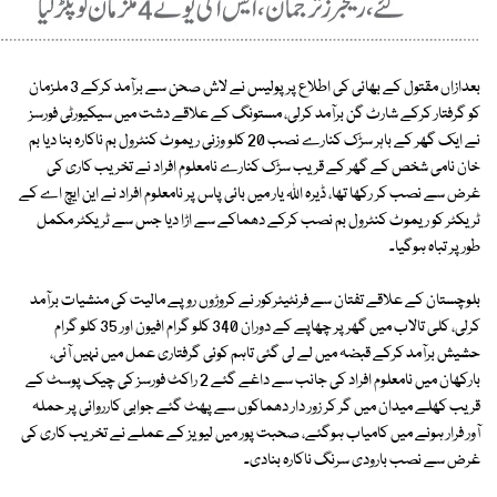
بعدازاں مقتول کے بھائی کی اطلاع پر پولیس نے لاش صحن سے برآمد کرکے 3 ملزمان
کو گرفتار کرکے شارٹ گن برآمد کرلی، مستونگ کے علاقے دشت میں سیکیورٹی فورسز
نے ایک گھر کے باہر سڑک کنارے نصب 20 کلو وزنی ریموٹ کنٹرول بم ناکارہ بنا دیا بم
خان نامی شخص کے گھر کے قریب سڑک کنارے نامعلوم افراد نے تخریب کاری کی
غرض سے نصب کر رکھا تھا، ڈیرہ اﷲ یار میں بائی پاس پر نامعلوم افراد نے این ایچ اے کے
ٹریکٹر کو ریموٹ کنٹرول بم نصب کرکے دھماکے سے اڑا دیا جس سے ٹریکٹر مکمل
طور پر تباہ ہوگیا۔
بلوچستان کے علاقے تفتان سے فرنٹیئرکور نے کروڑوں روپے مالیت کی منشیات برآمد
کرلی، کلی تالاب میں گھر پر چھاپے کے دوران 340 کلو گرام افیون اور 35 کلو گرام
حشیش برآمد کرکے قبضہ میں لے لی گئی تاہم کوئی گرفتاری عمل میں نہیں آئی،
بارکھان میں نامعلوم افراد کی جانب سے داغے گئے 2 راکٹ فورسز کی چیک پوسٹ کے
قریب کھلے میدان میں گر کر زور دار دھماکوں سے پھٹ گئے جوابی کارروائی پر حملہ
آور فرار ہونے میں کامیاب ہوگئے، صحبت پور میں لیویز کے عملے نے تخریب کاری کی
غرض سے نصب بارودی سرنگ ناکارہ بنادی۔