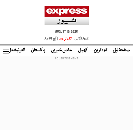
AUGUST 10, 2026
اشتہار لگائیں |
لائیو ٹی وی
| آج کا اخبار
صفحۂ اول
تازہ ترین
کھیل
خاص خبریں
پاکستان
انٹر نیشنل
ٹا