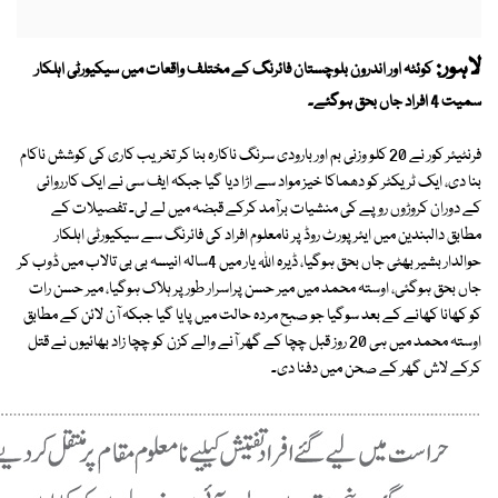
لاہور:
کوئٹہ اور اندرون بلوچستان فائرنگ کے مختلف واقعات میں سیکیورٹی اہلکار
سمیت 4 افراد جاں بحق ہوگئے۔
فرنٹیئر کور نے 20 کلو وزنی بم اور بارودی سرنگ ناکارہ بنا کر تخریب کاری کی کوشش ناکام
بنا دی، ایک ٹریکٹر کو دھماکا خیز مواد سے اڑا دیا گیا جبکہ ایف سی نے ایک کارروائی
کے دوران کروڑوں روپے کی منشیات برآمد کرکے قبضہ میں لے لی۔ تفصیلات کے
مطابق دالبندین میں ایئرپورٹ روڈ پر نامعلوم افراد کی فائرنگ سے سیکیورٹی اہلکار
حوالدار بشیر بھٹی جاں بحق ہوگیا، ڈیرہ اﷲ یار میں 4سالہ انیسہ بی بی تالاب میں ڈوب کر
جاں بحق ہوگئی، اوستہ محمد میں میر حسن پراسرار طور پر ہلاک ہوگیا، میر حسن رات
کو کھانا کھانے کے بعد سوگیا جو صبح مردہ حالت میں پایا گیا جبکہ آن لائن کے مطابق
اوستہ محمد میں ہی 20 روز قبل چچا کے گھر آنے والے کزن کو چچا زاد بھائیوں نے قتل
کرکے لاش گھر کے صحن میں دفنا دی۔