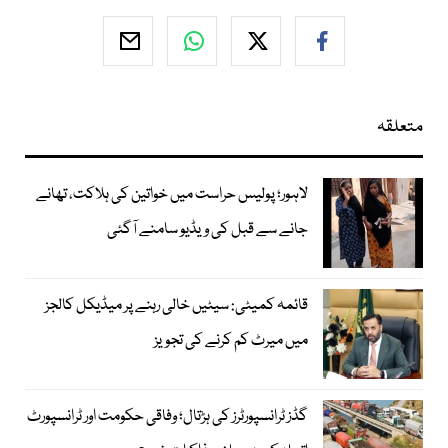
متعلقہ
لاہور؛ پولیس حراست میں خواتین کی ہلاکت، تھانے
جانے سے قبل کی ویڈیو سامنے آگئی
قائمہ کمیٹی: سیٹیں خالی رہنے پر میڈیکل کالجز
میں میرٹ کم کرنے کی تجویز
گڈز ٹرانسپورٹرز کی ہڑتال؛ وفاقی حکومت اور ٹرانسپورٹ