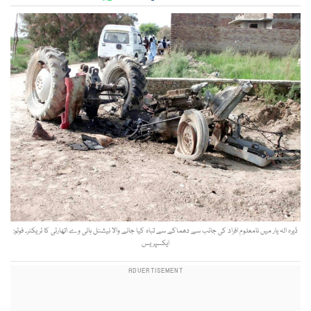
ڈیرہ الہ یار میں نامعلوم افراد کی جانب سے دھماکے سے تباہ کیا جانے والا نیشنل ہائی وے اتھارٹی کا ٹریکٹر۔ فوٹو:
ایکسپریس