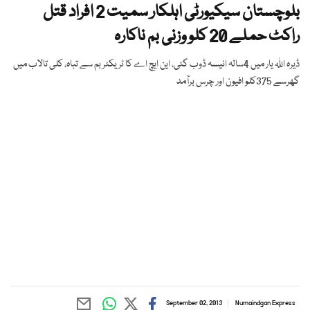
بلوچستان سیکیورٹی اہلکار سمیت 2 افراد قتل
راکٹ حملے 20 کلو وزنی بم ناکارہ
ڈیرہ اللہ یار میں 4سالہ انیسہ ڈوب گئی، این ایچ اے کا ٹریکٹر بم سے تباہ، کلی تالاب میں
گھرسے 375کلو افیون اور چرس برآمد
September 02, 2013
Numaindgan Express