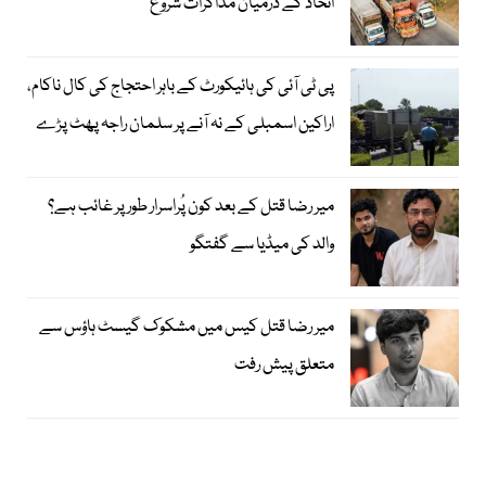
اتحاد کے درمیان مذاکرات شروع
پی ٹی آئی کی ہائیکورٹ کے باہر احتجاج کی کال ناکام،
اراکین اسمبلی کے نہ آنے پر سلمان راجہ پھٹ پڑے
میر رضا قتل کے بعد کون پُراسرار طور پر غائب ہے؟
والد کی میڈیا سے گفتگو
میر رضا قتل کیس میں مشکوک گیسٹ ہاؤس سے
متعلق پیش رفت