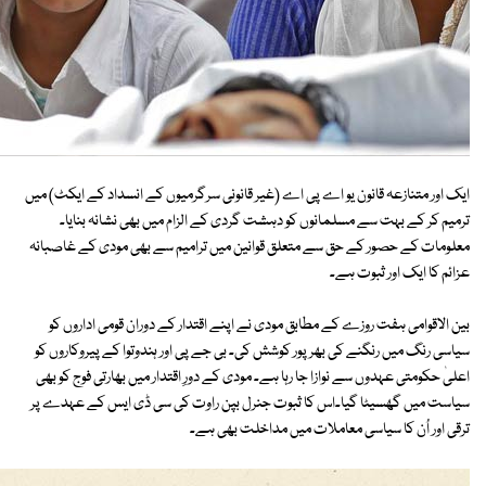
ایک اور متنازعہ قانون یو اے پی اے (غیر قانونی سرگرمیوں کے انسداد کے ایکٹ) میں
ترمیم کر کے بہت سے مسلمانوں کو دہشت گردی کے الزام میں بھی نشانہ بنایا۔
معلومات کے حصور کے حق سے متعلق قوانین میں ترامیم سے بھی مودی کے غاصبانہ
عزائم کا ایک اور ثبوت ہے۔
بین الاقوامی ہفت روزے کے مطابق مودی نے اپنے اقتدار کے دوران قومی اداروں کو
سیاسی رنگ میں رنگنے کی بھرپور کوشش کی۔ بی جے پی اور ہندوتوا کے پیروکاروں کو
اعلیٰ حکومتی عہدوں سے نوازا جا رہا ہے۔ مودی کے دورِ اقتدار میں بھارتی فوج کو بھی
سیاست میں گھسیٹا گیا۔اس کا ثبوت جنرل بپن راوت کی سی ڈی ایس کے عہدے پر
ترقی اور اُن کا سیاسی معاملات میں مداخلت بھی ہے۔