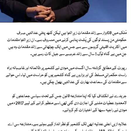
مُلک میں 60ہزار سے زائد مقدمات زیرِ التوا ہیں لیکن کٹھ پتلی عدالتیں صرف
حکومتی من پسند لوگوں کی پُشت پناہی کرنے میں مصروف ہے۔ ان زیرِ التوا مقدمات
میں اکثریت اقلیتی گروہوں سے ہے جس میں ایک چوتھائی سے زائد مقدمات وہ ہیں
جن میں بے گناہ لوگ 1 سال سے زائد عرصے سے جیل کاٹ رہے ہیں۔
رپورٹ کے مطابق گزشتہ سال اگست میں مودی نے کشمیر پر ظالمانہ اور غاصبانہ براہ
راست حکمرانی مسلط کی اور ہزاروں بے گناہ کشمیریوں کو حراست میں لیا۔ اس حوالے
سے مقدمات کی سماعت بھارت کی عدالتیں بھول چکی ہیں۔
جریدے نے انکشاف کیا کہ اپنا متنازعہ قانون جس کے تحت سیاسی جماعتوں کو
لامحدود عطیات ملنے کی اجازت دی گئی تھی،اسے منظور کرانے کے لیے 2017ء میں
مودی نے راجیہ سبھا کے اختیارات کم کروائے۔
علاوہ ازیں اعلی عدلیہ ابھی تک کشمیر کو نظر انداز کیے ہوئے ہے۔ متنازعہ سی اے