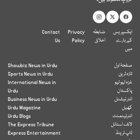
ایکسپریس
ضابطہ
Privacy
Contact
کے بارے
اخلاق
Policy
Us
میں
صفحۂ اول
Showbiz News in Urdu
تازہ ترین
Sports News in Urdu
غزہ لہو لہو
International News in
پاکستان
Urdu
انٹر نیشنل
Business News in Urdu
کھیل
Urdu Magazine
انٹرٹینمنٹ
Urdu Blogs
لائف اسٹائل
The Express Tribune
ٹاپ ٹرینڈ
Express Entertainment