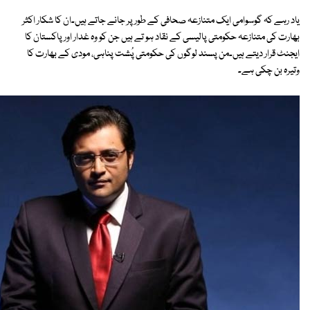
یاد رہے کہ گوسوامی ایک متنازعہ صحافی کے طور پر جانے جاتے ہیں۔ان کا شکار اکثر
بھارت کی متنازعہ حکومتی پالیسی کے نقاد ہو تے ہیں جن کو وہ غدار اور پاکستان کا
ایجنٹ قرار دیتے ہیں۔من پسند لوگوں کی حکومتی پُشت پناہی، مودی کے بھارت کا
وتیرہ بن چکی ہے۔