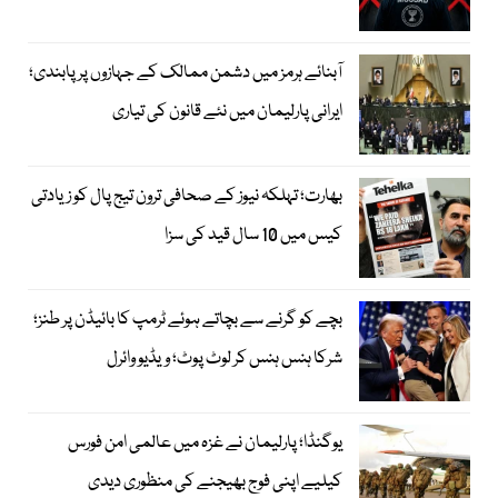
آبنائے ہرمز میں دشمن ممالک کے جہازوں پر پابندی؛
ایرانی پارلیمان میں نئے قانون کی تیاری
بھارت؛ تہلکہ نیوز کے صحافی ترون تیج پال کو زیادتی
کیس میں 10 سال قید کی سزا
بچے کو گرنے سے بچاتے ہوئے ٹرمپ کا بائیڈن پر طنز؛
شرکا ہنس ہنس کر لوٹ پوٹ؛ ویڈیو وائرل
یوگنڈا؛ پارلیمان نے غزہ میں عالمی امن فورس
کیلیے اپنی فوج بھیجنے کی منظوری دیدی