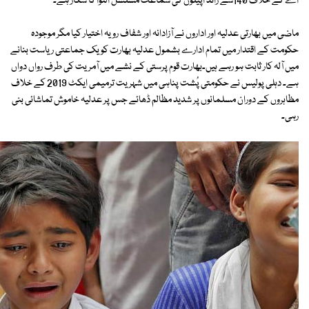
اے کے خلاف 140سے زائد اپیلوں کی سماعت مسلسل التوا کا شکار ہے۔
ماضی میں بھارتی عدلیہ اور اداروں نے آزادانہ اور شفاف رویہ اختیار کیا مگر موجودہ
حکومت کے اقتدار میں تمام ادارے بشمول عدلیہ بھارت کو یک جماعتی ریاست بنانے
میں آلہ کار ثابت ہو رہے ہیں۔بھارت قوم پرستی کے نشے میں آمریت کی طرف رواں دواں
ہے۔ دہلی پولیس نے حکومتی پُشت پناہی میں شہریت ترمیمی ایکٹ 2019 کے خلاف
مظاہروں کے دوران مسلمانوں پر شدید مظالم ڈھائے جس پر عدلیہ خاموش تماشائی بنی
رہی۔