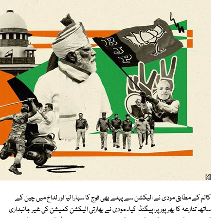
کالم کے مطابق مودی نے الیکشن سے پہلے بھی فوج کا سہارا لیا اور لداخ میں چین کے
ساتھ تنازعہ کا بھرپور پراپیگنڈا کیا۔ مودی نے بھارتی الیکشن کمیشن کی غیر جانبداری