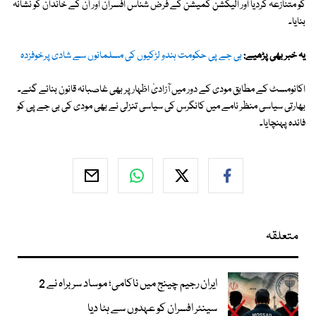
کو متنازعہ کردیا اور الیکشن کمیشن کے فرض شناس افسران اور اُن کے خاندان کو نشانہ
بنایا۔
یہ خبر بھی پڑھیے:
بی جے پی حکومت ہندو لڑکیوں کی مسلمانوں سے شادی پرخوفزدہ
اکانومسٹ کے مطابق مودی کے دور میں آزادیٔ اظہار پر بھی غاصبانہ قانون بنائے گئے۔
بھارتی سیاسی منظر نامے میں کانگرس کی سیاسی تنزلی نے بھی مودی کی بی جے پی کو
فائدہ پہنچایا۔
متعلقہ
ایران رجیم چینج میں ناکامی؛ موساد سربراہ نے 2
سینئر افسران کو عہدوں سے ہٹا دیا