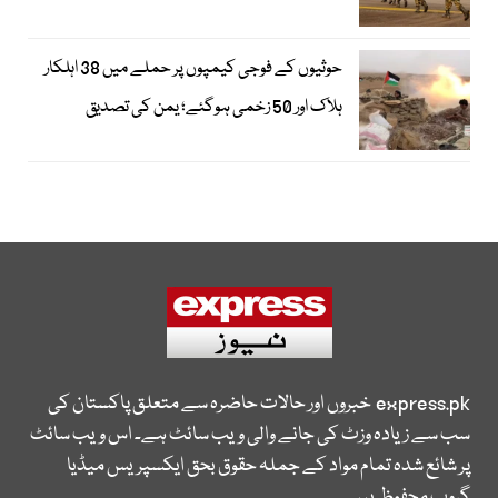
حوثیوں کے فوجی کیمپوں پر حملے میں 38 اہلکار
ہلاک اور 50 زخمی ہوگئے؛ یمن کی تصدیق
express.pk
خبروں اور حالات حاضرہ سے متعلق پاکستان کی
سب سے زیادہ وزٹ کی جانے والی ویب سائٹ ہے۔ اس ویب سائٹ
پر شائع شدہ تمام مواد کے جملہ حقوق بحق ایکسپریس میڈیا
گروپ محفوظ ہیں۔