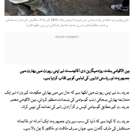
دہلی پولیس نے حکومتی پُشت پناہی میں شہریت ترمیمی ایکٹ 2019 کے خلاف مظاہروں کے دوران مسلمانوں
پر شدید مظالم ڈھائے جس پر عدلیہ خاموش تماشائی بنی رہی۔ (فوٹو، فائل)
بین الاقوامی ہفت روزہ میگزین دی اکانومسٹ نے اپنی رپورٹ میں بھارت میں
جمہوریت اور ریاستی اداروں کی تباہی کو بے نقاب کردیا ہے۔
جریدے نے اپنی رپورٹ میں لکھا ہے کہ حال ہی میں بھارتی حکومت کے وزراء نے ایک
متنازعہ بھارتی صحافی ارنب گوسوامی کی ضمانت منظور کروائی۔ بین الاقوامی معتبر
جریدے کے مطابق گوسوامی کیس ہر گز آزادیٔ رائے کی نمائندگی نہیں کرتا۔
جریدے کا کہنا ہے کہ دُنیا کی سب سے بڑی جمہوریت ایک آمرانہ اور ظالمانہ
مستقبل کی طرف گامزن ہے، جہاں صرف طاقت اور طاقتور کا بول بالا ہے۔