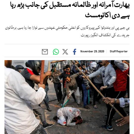
بھارت آمرانہ اور ظالمانہ مستقبل کی جانب بڑھ رہا
ہے دی اکانومسٹ
بی جے پی اور ہندوتوا کے پیروکاروں کو اعلیٰ حکومتی عہدوں سے نوازا جا رہا ہے، برطانوی
جریدے کی انکشاف انگیز رپورٹ
November 29, 2020
Staff Reporter