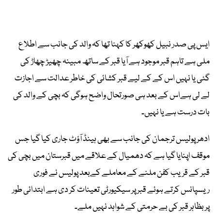
ایس پی صدر نبیل کھوکھر کا کہنا تھا کہ والد کی جانب سے اطلاع
ملی ہے تاہم قبر موجود ہے آیا قبر کے ساتھ مبینہ چھیڑ چھاڑ کی
گئی یا نہیں اس کے کے لیے قبر کشائی کی خاطر عدالت سے اجازت
لے لی ہےاس کے بعد ہی صورتحال واضح ہوگی کہ بچی کے والد کی
بات درست ہے یا نہیں۔
ادھر پولیس ترجمان کی جانب سے بھی ہینڈ آؤٹ جاری کیا گیا جس
موقف اپنایا گیا ہے کہ دھمیال کے علاقے میں قبرستان میں بچی کی
قبر کے قریب کفن ملنے کے معاملے کےبعد پولیس نے فوری
ریسپانس کرتے ہوئے قبر پر سیکیورٹی تعینات کر دی ہے ابتدائی طور
پر بظاہر قبر کی بے حرمتی کے شواہد نہیں ملے۔