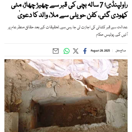
راولپنڈی؛ 7 سالہ بچی کی قبر سے چھیڑ چھاڑ، مٹی
کھودی گئی، کفن حویلی سے ملا، والد کا دعویٰ
عدالت سے قبر کشائی کی اجازت لی جا رہی ہے، تحقیقات کے بعد حقائق منظر عام پر
آئیں گے، پولیس حکام
صالح مغل
August 28, 2025