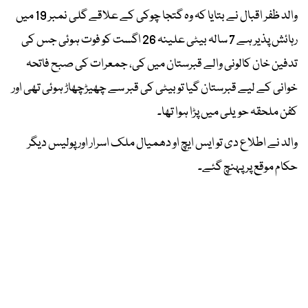
والد ظفر اقبال نے بتایا کہ وہ گتجا چوکی کے علاقے گلی نمبر 19 میں
رہائش پذیر ہے 7 سالہ بیٹی علینہ 26 اگست کو فوت ہوئی جس کی
تدفین خان کالونی والے قبرستان میں کی، جمعرات کی صبح فاتحہ
خوانی کے لیے قبرستان گیا تو بیٹی کی قبر سے چھیڑچھاڑ ہوئی تھی اور
کفن ملحقہ حویلی میں پڑا ہوا تھا۔
والد نے اطلاع دی تو ایس ایچ او دھمیال ملک اسرار اور پولیس دیگر
حکام موقع پر پہنچ گئے۔