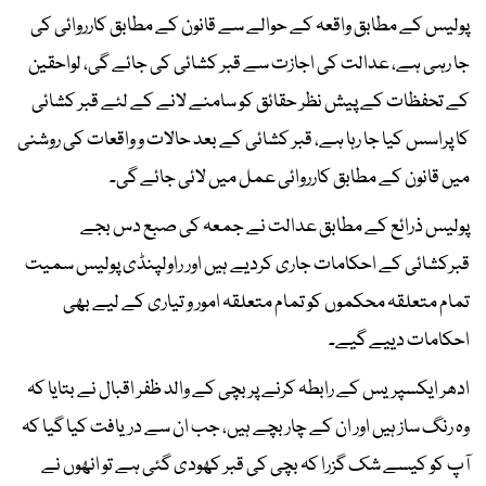
پولیس کے مطابق واقعہ کے حوالے سے قانون کے مطابق کارروائی کی
جا رہی ہے، عدالت کی اجازت سے قبر کشائی کی جائے گی، لواحقین
کے تحفظات کے پیش نظر حقائق کو سامنے لانے کے لئے قبر کشائی
کا پراسس کیا جا رہا ہے، قبر کشائی کے بعد حالات و واقعات کی روشنی
میں قانون کے مطابق کارروائی عمل میں لائی جائے گی۔
پولیس ذرائع کے مطابق عدالت نے جمعہ کی صبع دس بجے
قبرکشائی کے احکامات جاری کردیے ہیں اور راولپنڈی پولیس سمیت
تمام متعلقہ محکموں کو تمام متعلقہ امور و تیاری کے لیے بھی
احکامات دییے گیے۔
ادھر ایکسپریس کے رابطہ کرنے پر بچی کے والد ظفر اقبال نے بتایا کہ
وہ رنگ ساز ہیں اور ان کے چار بچے ہیں، جب ان سے دریافت کیا گیا کہ
آپ کو کیسے شک گزرا کہ بچی کی قبر کھودی گئی ہے تو انھوں نے