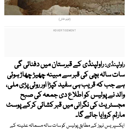
(فوٹو: فائل)
راولپنڈی کے قبرستان میں دفنائی گی
راولپنڈی:
سات سالہ بچی کی قبر سے مبینہ چھیڑ چھاڑ ہوئی
ہے جب کہ قریب ہی سفید کپڑا اور روئی پڑی ملی،
والد نے پولیس کو اطلاع دی جمعہ کی صبح
مجسٹریٹ کی نگرانی میں قبر کشائی کرکے پوسٹ
مارٹم کروایا جائے گا۔
ایکسپریس نیوز کے مطابق پولیس کو سات سالہ مسماتہ علینہ کے