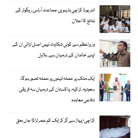
انٹر بورڈ کراچی بارہویں جماعت آرٹس ریگولر کے
نتائج کا اعلان
وزیراعظم سے کوئی شکایت نہیں اصل لڑائی ان کے
اپنے خاندان کے درمیان ہے، بلاول
ایک ملک پر حملہ تینوں پر حملہ تصور ہوگا،
سعودیہ، ترکیہ، پاکستان کے درمیان سہ فریقی
دفاعی معاہدہ
کراچی؛ پہاڑ سے گر کر ایک کم عمر لڑکا جاں بحق