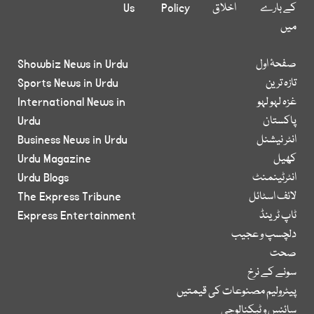
کے بارے
اخلاق
Policy
Us
میں
صفحۂ اول
Showbiz News in Urdu
تازہ ترین
Sports News in Urdu
غزہ لہو لہو
International News in
پاکستان
Urdu
انٹر نیشنل
Business News in Urdu
کھیل
Urdu Magazine
انٹرٹینمنٹ
Urdu Blogs
لائف اسٹائل
The Express Tribune
ٹاپ ٹرینڈ
Express Entertainment
دلچسپ و عجیب
صحت
سونے کے نرخ
پیٹرولیم مصنوعات کی قیمتیں
سائنس و ٹیکنالوجی