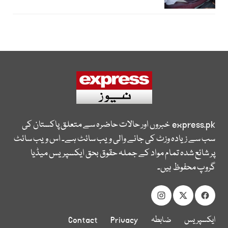
express.pk
خبروں اور حالات حاضرہ سے متعلق پاکستان کی
سب سے زیادہ وزٹ کی جانے والی ویب سائٹ ہے۔ اس ویب سائٹ
پر شائع شدہ تمام مواد کے جملہ حقوق بحق ایکسپریس میڈیا
گروپ محفوظ ہیں۔
ایکسپریس
ضابطہ
Privacy
Contact