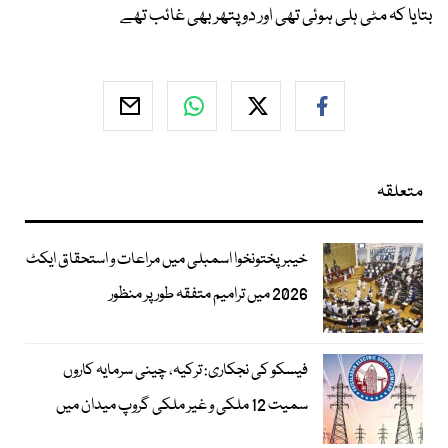
بتایا کہ مٹی ہلی ہوئی تھی اور دو پتھر بھی غائب تھے
متعلقہ
خیبرپختونخوا اسمبلی میں مراعات و استحقاق ایکٹ
2026 میں ترامیم متفقہ طور پر منظور
فیسکو کی نجکاری: ترکیہ، چینی سرمایہ کاروں
سمیت 12 ملکی و غیر ملکی گروپ میدان میں