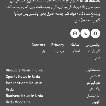
express.pk
خبروں اور حالات حاضرہ سے متعلق پاکستان کی
سب سے زیادہ وزٹ کی جانے والی ویب سائٹ ہے۔ اس ویب سائٹ
پر شائع شدہ تمام مواد کے جملہ حقوق بحق ایکسپریس میڈیا
گروپ محفوظ ہیں۔
ایکسپریس
ضابطہ
Privacy
Contact
کے بارے
اخلاق
Policy
Us
میں
صفحۂ اول
Showbiz News in Urdu
تازہ ترین
Sports News in Urdu
غزہ لہو لہو
International News in
پاکستان
Urdu
انٹر نیشنل
Business News in Urdu
کھیل
Urdu Magazine