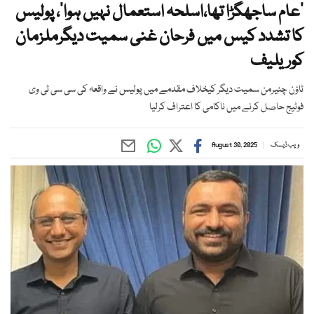
’عام ساجھگڑا تھا،اسلحہ استعمال نہیں ہوا‘، پولیس
کا تشدد کیس میں فرحان غنی سمیت دیگرملزمان
کوریلیف
ٹاؤن چئیرمن سمیت دیگر کیخلاف مقدمے میں پولیس نے واقعہ کی سی سی ٹی وی
فوٹیج حاصل کرنے میں ناکامی کا اعتراف کرلیا
ویب ڈیسک
August 30, 2025