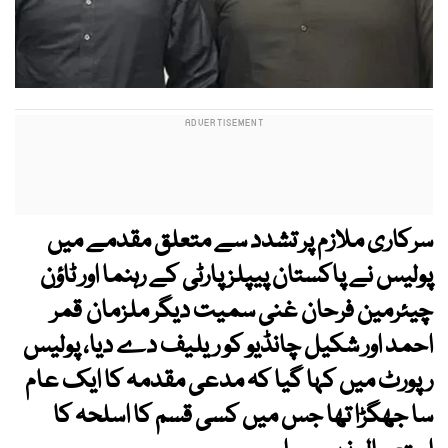
سرکاری ملازم پر تشدد سے متعلق مقدمے میں
پولیس نے پاکستان پیپلز پارٹی کے رہنما اور ٹاؤن
چیئرمین فرحان غنی سمیت دیگر ملزمان قمر
احمد اور شکیل چانڈیو کو ریلیف دے دیا، پولیس
رپورٹ میں کہا گیا کہ مدعی مقدمہ کا ایک عام
سا جھگڑا تھا جس میں کسی قسم کا اسلحہ کا