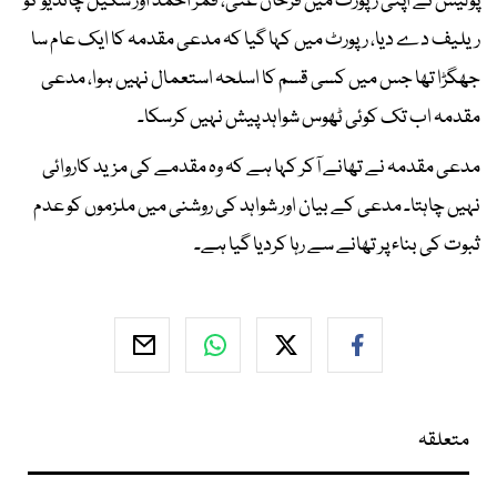
پولیس نے اپنی رپورٹ میں فرحان غنی، قمر احمد اور شکیل چانڈیو کو
ریلیف دے دیا، رپورٹ میں کہا گیا کہ مدعی مقدمہ کا ایک عام سا
جھگڑا تھا جس میں کسی قسم کا اسلحہ استعمال نہیں ہوا، مدعی
مقدمہ اب تک کوئی ٹھوس شواہد پیش نہیں کرسکا۔
مدعی مقدمہ نے تھانے آکر کہا ہے کہ وہ مقدمے کی مزید کاروائی
نہیں چاہتا۔ مدعی کے بیان اور شواہد کی روشنی میں ملزموں کو عدم
ثبوت کی بناء پر تھانے سے رہا کردیا گیا ہے۔
متعلقہ