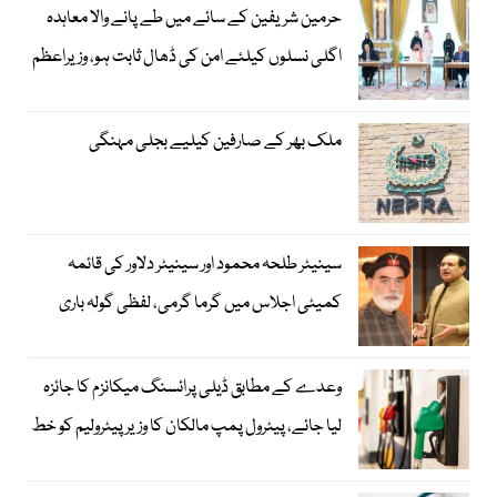
حرمین شریفین کے سائے میں طے پانے والا معاہدہ
اگلی نسلوں کیلئے امن کی ڈھال ثابت ہو، وزیراعظم
ملک بھر کے صارفین کیلیے بجلی مہنگی
سینیٹر طلحہ محمود اور سینیٹر دلاور کی قائمہ
کمیٹی اجلاس میں گرما گرمی، لفظی گولہ باری
وعدے کے مطابق ڈیلی پرائسنگ میکانزم کا جائزہ
لیا جائے، پیٹرول پمپ مالکان کا وزیرپیٹرولیم کو خط