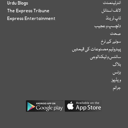
انٹرٹینمنٹ
Urdu Blogs
لائف اسٹائل
The Express Tribune
ٹاپ ٹرینڈ
Express Entertainment
دلچسپ و عجیب
صحت
سونے کے نرخ
پیٹرولیم مصنوعات کی قیمتیں
سائنس و ٹیکنالوجی
بلاگ
بزنس
ویڈیوز
جرائم