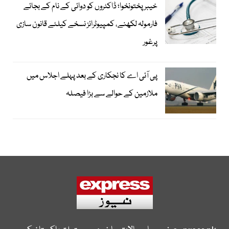
خیبرپختونخوا؛ ڈاکٹروں کو دوائی کے نام کے بجائے
فارمولہ لکھنے، کمپیوٹرائز نسخے کیلئے قانون سازی
پرغور
پی آئی اے کا نجکاری کے بعد پہلے اجلاس میں
ملازمین کے حوالے سے بڑا فیصلہ