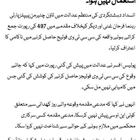
استعمال نہیں ہوا۔
انسداد دہشتگردی کی منتظم عدالت میں ٹاؤن چئیرمن پیپلز پارٹی
رہنما فرحان غنی اور دیگر کیخلاف مقدمے میں 497 کی رپورٹ جمع
کراتے ہوئے واقعہ کی سی سی ٹی وی فوٹیج حاصل کرنے میں ناکامی کا
اعتراف کرلیا۔
پولیس افسر نے عدالت میں پیش کی گئی رپورٹ میں کہا کہ جائے
وقوع کی سی سی ٹی وی فوٹیجز حاصل کرنے کی کوشش کی گئی جس
میں کامیابی نہیں مل سکی۔
انہوں نے کہا کہ مدعی مقدمہ وقوعہ والے روز کھدائی سے متعلق
کوئی این او سی پیش نہیں کرسکا، مدعی مقدمہ کسی سرکاری
محکمے میں ملازم ہونے کے حوالے سے شناخت نہیں کروا سکا۔