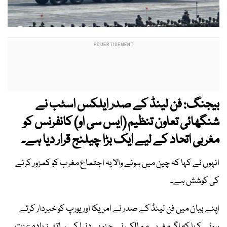
بیجنگ: فن لینڈ کے صدر ایلکس اسٹب نے
شنگھائی تعاون تنظیم (ایس سی او) کانفرنس کو
مغربی اتحاد کے لیے ایک بڑا چیلنج قرار دیا ہے۔
انہوں نے کہا کہ چین میں ہونے والا یہ اجتماع مغرب کو کمزور کرنے
کی کوشش ہے۔
اپنے بیان میں فن لینڈ کے صدر نے امریکا اور یورپ کو خبردار کرتے
ہوئے کہا کہ اگر مغربی ممالک نے جنوبی دنیا کے ساتھ زیادہ عزت