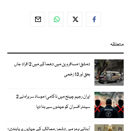
متعلقہ
دمشق؛ مسافر وین میں دھماکے میں 2 افراد جاں
بحق اور 13 زخمی
ایران رجیم چینج میں ناکامی؛ موساد سربراہ نے 2
سینئر افسران کو عہدوں سے ہٹا دیا
آبنائے ہرمز میں دشمن ممالک کے جہازوں پر پابندی؛