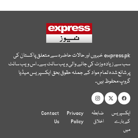
express.pk
خبروں اور حالات حاضرہ سے متعلق پاکستان کی
سب سے زیادہ وزٹ کی جانے والی ویب سائٹ ہے۔ اس ویب سائٹ
پر شائع شدہ تمام مواد کے جملہ حقوق بحق ایکسپریس میڈیا
گروپ محفوظ ہیں۔
ایکسپریس
ضابطہ
Privacy
Contact
کے بارے
اخلاق
Policy
Us
میں