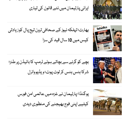
ایرانی پارلیمان میں نئے قانون کی تیاری
بھارت؛ تہلکہ نیوز کے صحافی ترون تیج پال کو زیادتی
کیس میں 10 سال قید کی سزا
بچے کو گرنے سے بچاتے ہوئے ٹرمپ کا بائیڈن پر طنز؛
شرکا ہنس ہنس کر لوٹ پوٹ؛ ویڈیو وائرل
یوگنڈا؛ پارلیمان نے غزہ میں عالمی امن فورس
کیلیے اپنی فوج بھیجنے کی منظوری دیدی