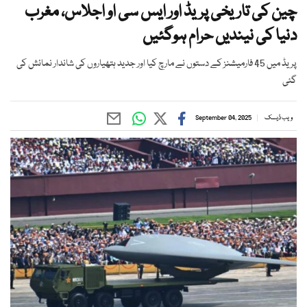
چین کی تاریخی پریڈ اور ایس سی او اجلاس، مغرب
دنیا کی نیندیں حرام ہوگئیں
پریڈ میں 45 فارمیشنز کے دستوں نے مارچ کیا اور جدید ہتھیاروں کی شاندار نمائش کی
گئی
ویب ڈیسک
September 04, 2025