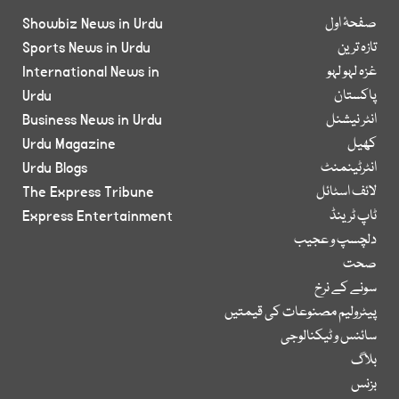
صفحۂ اول
Showbiz News in Urdu
تازہ ترین
Sports News in Urdu
غزہ لہو لہو
International News in
پاکستان
Urdu
انٹر نیشنل
Business News in Urdu
کھیل
Urdu Magazine
انٹرٹینمنٹ
Urdu Blogs
لائف اسٹائل
The Express Tribune
ٹاپ ٹرینڈ
Express Entertainment
دلچسپ و عجیب
صحت
سونے کے نرخ
پیٹرولیم مصنوعات کی قیمتیں
سائنس و ٹیکنالوجی
بلاگ
بزنس