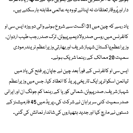
دار اور پُروقار تعلقات نہ اپنائے تو وہ یہ عالمی مقابلہ ہار سکتے ہیں۔
یاد رہے کہ چین میں 31 اگست سے شروع ہونے والی دو روزہ ایس سی او
کانفرنس میں روسی صدر ولادیمیر پیوٹن، ترک صدر رجب طیب اردوان،
وزیراعظم پاکستان شہباز شریف اور بھارتی وزیراعظم نریندر مودی
سمیت 20 ممالک کے رہنما شریک ہوئے۔
ایس سی او کانفرنس کے فوراً بعد چین نے جاپان پر فتح کی یاد میں
تیانمن اسکوائر پر ایک تاریخی پریڈ کا انعقاد کیا، جس میں وزیراعظم
شہباز شریف، صدر پیوٹن، شمالی کوریا کے رہنما کم جونگ ان اور ایرانی
صدر سمیت کئی سربراہان نے شرکت کی۔ پریڈ میں 45 فارمیشنز کے
دستوں نے مارچ کیا اور جدید ہتھیاروں کی شاندار نمائش کی گئی۔