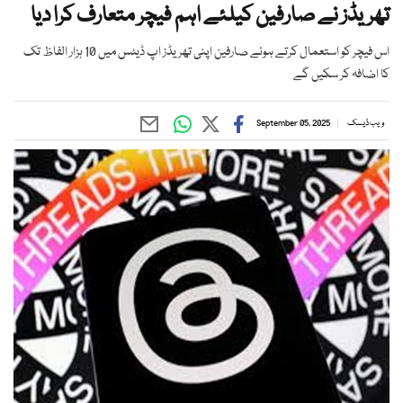
تھریڈز نے صارفین کیلئے اہم فیچر متعارف کرا دیا
اس فیچر کو استعمال کرتے ہوئے صارفین اپنی تھریڈز اپ ڈیٹس میں 10 ہزار الفاظ تک
کا اضافہ کر سکیں گے
ویب ڈیسک
September 05, 2025