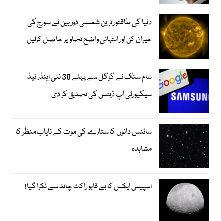
دنیا کی طاقتور ترین شمسی دوربین نے سورج کی
حیران کن اور انتہائی واضح تصاویر حاصل کرلیں
سام سنگ نے گوگل سے پہلے 38 نئی اینڈرائیڈ
سیکیورٹی اپ ڈیٹس کی تصدیق کر دی
سائنس دانوں کا ستارے کی موت کے نایاب منظر کا
مشاہدہ
اسپیس ایکس کا بے قابو راکٹ چاند سے ٹکرا گیا!