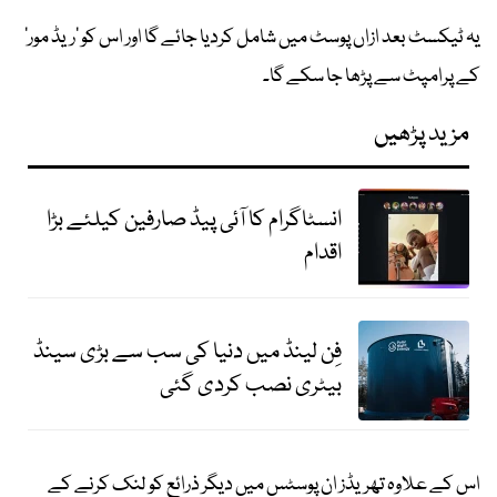
یہ ٹیکسٹ بعد ازاں پوسٹ میں شامل کردیا جائے گا اور اس کو ’ریڈ مور‘
کے پرامپٹ سے پڑھا جا سکے گا۔
مزید پڑھیں
انسٹاگرام کا آئی پیڈ صارفین کیلئے بڑا
اقدام
فِن لینڈ میں دنیا کی سب سے بڑی سینڈ
بیٹری نصب کردی گئی
اس کے علاوہ تھریڈز ان پوسٹس میں دیگر ذرائع کو لنک کرنے کے