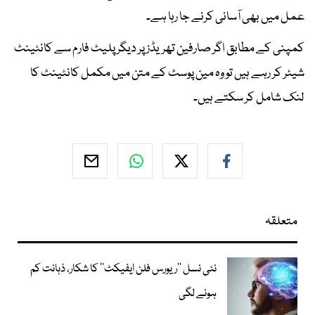
عمل میں بھی آسانی کرنے جا رہا ہے۔
کمپنی کے مطابق اگر صارفین تھریڈز پر دیگر پلیٹ فارم سے کانٹینٹ
شیئر کر رہے ہیں تو وہ مین پوسٹ کے متن میں مکمل کانٹینٹ کا
لنک شامل کر سکتے ہیں۔
متعلقہ
نئی نسل ’’ریورس فلن ایفیکٹ‘‘ کا شکار، ذہانت کم
ہونے لگی