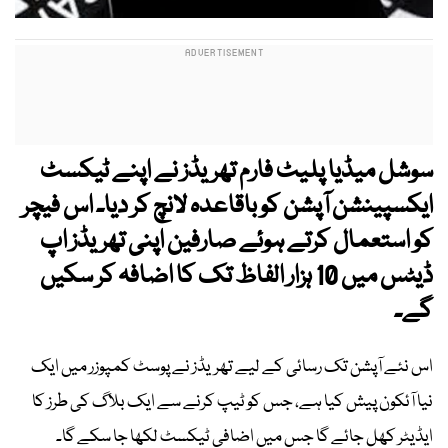
سوشل میڈیا پلیٹ فارم تھریڈز نے اپنے ٹیکسٹ
ایکسپینشن آپشن کو باقاعدہ لانچ کر دیا۔ اس فیچر
کو استعمال کرتے ہوئے صارفین اپنی تھریڈز اپ
ڈیٹس میں 10 ہزار الفاظ تک کا اضافہ کر سکیں
گے۔
اس نئے آپشن تک رسائی کے لیے تھریڈز نے پوسٹ کمپوزر میں ایک
نیا آئکون پیش کیا ہے، جس کو ٹیپ کرنے سے ایک بلاگ کی طرز کا
ایڈیٹر کھل جائے گا جس میں اضافی ٹیکسٹ لکھا جا سکے گا۔