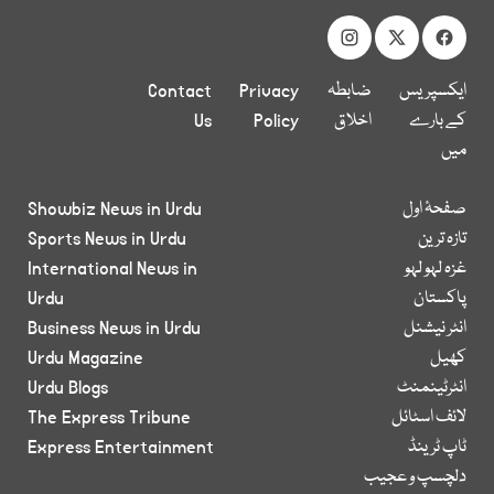
ایکسپریس
ضابطہ
Privacy
Contact
کے بارے
اخلاق
Policy
Us
میں
صفحۂ اول
Showbiz News in Urdu
تازہ ترین
Sports News in Urdu
غزہ لہو لہو
International News in
پاکستان
Urdu
انٹر نیشنل
Business News in Urdu
کھیل
Urdu Magazine
انٹرٹینمنٹ
Urdu Blogs
لائف اسٹائل
The Express Tribune
ٹاپ ٹرینڈ
Express Entertainment
دلچسپ و عجیب