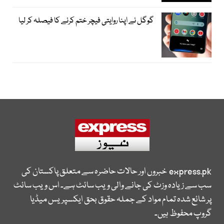
گوگل نے اپنا روایتی فیچر ختم کرنے کا فیصلہ کر لیا
express.pk
خبروں اور حالات حاضرہ سے متعلق پاکستان کی
سب سے زیادہ وزٹ کی جانے والی ویب سائٹ ہے۔ اس ویب سائٹ
پر شائع شدہ تمام مواد کے جملہ حقوق بحق ایکسپریس میڈیا
گروپ محفوظ ہیں۔