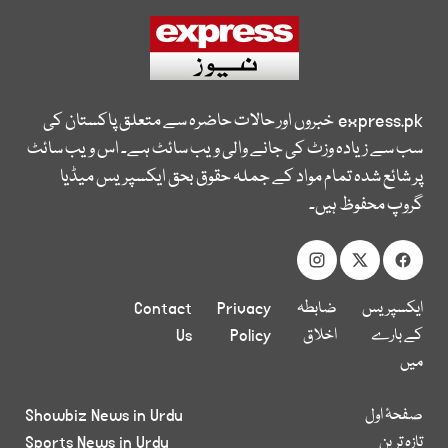
express.pk
خبروں اور حالات حاضرہ سے متعلق پاکستان کی
سب سے زیادہ وزٹ کی جانے والی ویب سائٹ ہے۔ اس ویب سائٹ
پر شائع شدہ تمام مواد کے جملہ حقوق بحق ایکسپریس میڈیا
گروپ محفوظ ہیں۔
ایکسپریس
ضابطہ
Privacy
Contact
کے بارے
اخلاق
Policy
Us
میں
صفحۂ اول
Showbiz News in Urdu
تازہ ترین
Sports News in Urdu