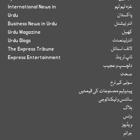
غزہ لہو لہو
International News in
پاکستان
Urdu
انٹر نیشنل
Business News in Urdu
کھیل
Urdu Magazine
انٹرٹینمنٹ
Urdu Blogs
لائف اسٹائل
The Express Tribune
ٹاپ ٹرینڈ
Express Entertainment
دلچسپ و عجیب
صحت
سونے کے نرخ
پیٹرولیم مصنوعات کی قیمتیں
سائنس و ٹیکنالوجی
بلاگ
بزنس
ویڈیوز
جرائم