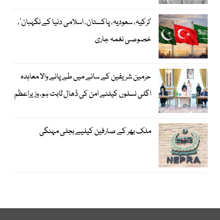
‘ترکیہ، سعودیہ، پاکستان، اسلامی دنیا کے نگہبان’،
خصوصی نغمہ جاری
حرمین شریفین کے سائے میں طے پانے والا معاہدہ
اگلی نسلوں کیلئے امن کی ڈھال ثابت ہو، وزیراعظم
ملک بھر کے صارفین کیلیے بجلی مہنگی