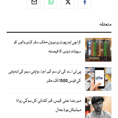
متعلقہ
کراچی ایئرپورٹ پر بیرون ملک سفر کرنے والوں کو
سہولت دینے کا فیصلہ
پی ٹی اے کی ای سم کے اجرا، روایتی سیم کی تبدیلی
کی فیس 1500 تک مقرر
میر رضا علی کیس، قبر کشائی کل ہوگی، پرانا
میڈیکل بورڈ بحال