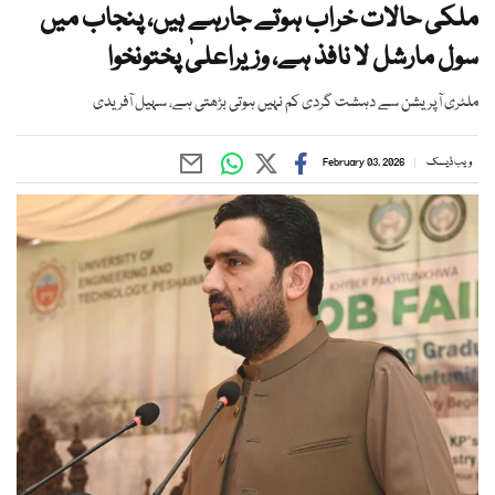
ملکی حالات خراب ہوتے جارہے ہیں، پنجاب میں
سول مارشل لا نافذ ہے، وزیراعلیٰ پختونخوا
ملٹری آپریشن سے دہشت گردی کم نہیں ہوتی بڑھتی ہے، سہیل آفریدی
ویب ڈیسک
February 03, 2026