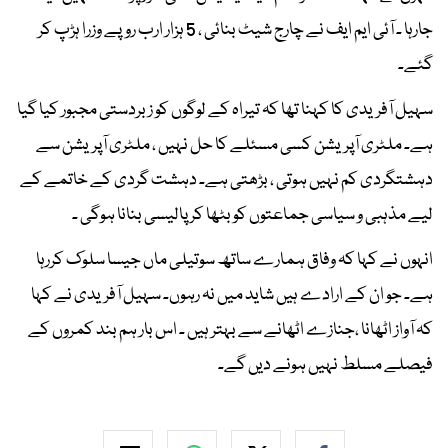
جارہا ۔ آئی ایم ایف نے چارج شیٹ بنائی ، 5 ہزار ارب روپے وزرا ہڑپ کر
گئے۔
سہیل آفریدی کا کہنا تھا کہ تیراہ کے لوگوں کو زبردستی مجبور کیا گیا
ہے۔ ملٹری آپریشن کسی مسئلے کا حل نہیں ، ملٹری آپریشن سے
دہشتگردی کم نہیں ہوتی ، بڑھتی ہے۔ دہشت گردی کے خاتمے کے
لیے مذہبی و سیاسی جماعتوں کو بٹھا کر پالیسی بنانا ہوگی ۔
انہوں نے کہا کہ وفاق ہمارے ساتھ سوتیلی ماں جیسا سلوک کررہا
ہے۔ جو ان کے ارادے ہیں شاید میں نہ رہوں۔ سہیل آفریدی نے کہا
کہ آواز اٹھانا ،جنازے اٹھانے سے بہتر ہیں ۔ اس بار ہم بند کمروں کے
فیصلے مسلط نہیں ہونے دیں گے۔