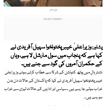
فوٹو: فائل
وزیراعلیٰ خیبر پختونخوا سہیل آفریدی نے
پشاور:
کہا ہے کہ پنجاب میں سول مارشل لا ہے، وہاں
کے حکمران آمروں کی گود سے جنے ہیں۔
نشتر ہال میں یوتھ کنونشن کے شرکا سے خطاب کرتے ہوئے وزیراعلیٰ
خیبر پختونخوا سہیل آفریدی نے کہا کہ پاکستان کے حالات دن بدن
خراب ہوتے جا رہے ہیں ۔ سیاسی اور اداروں کے حالات تیزی سے خراب
ہو رہے ہیں ۔