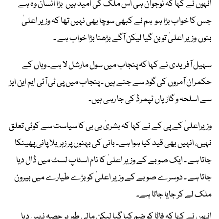
انہوں نے کہا کہ نوجوان ہی اس ملک کی امید ہیں بڑا انسان وہ ہے
جس کا خواب بڑا ہو ہم نے کبھی سوچا بھی نہیں تھا کہ وزیر اعلیٰ
بنوں وزیر اعلیٰ تو بن گیا لیکن آگے بڑھنا بڑا خواب ہے ۔
سہیل آفریدی نے کہا کہ پنجاب میں سول مارشل لا ہے۔ وہاں کے
حکمران آمروں کی گود سے جنے ہیں ۔ پنجاب میں پی ٹی آئی ایم این ایز
سے اسلحہ و گاڑیاں ٹپمرڈ کی جا رہی ہیں۔
وزیراعلیٰ کے پی کے نے کہا کہ بشریٰ بی بی کا سیاست سے کوئی تعلق
نہیں، انہیں بھی قید کیا ہوا ہے۔ بانی کی بہنوں پر زہریلا پانی پھینکا
جاتا ہے ۔ ایک صوبے کے وزیر اعلیٰ کا نام اسٹاپ لسٹ میں ڈال دیا
جاتا ہے ۔ دوسرے صوبے کے وزیر اعلیٰ کو بڑے طیارے میں بیرون
ملک لے کر جایا جاتا ہے۔
انہوں نے کہا کہ فاٹا کو ضم کیا گیا لیکن مالی طور پر حصہ نہیں دیا