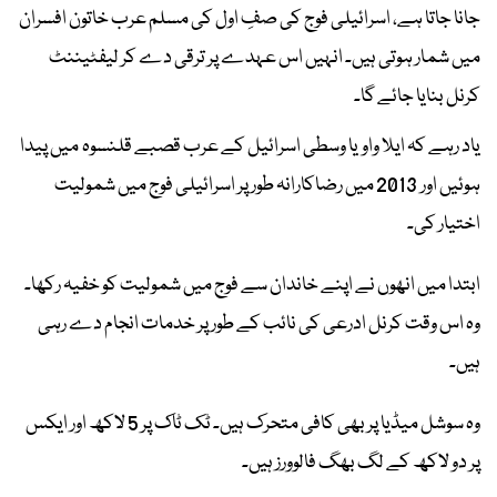
جانا جاتا ہے، اسرائیلی فوج کی صفِ اول کی مسلم عرب خاتون افسران
میں شمار ہوتی ہیں۔ انہیں اس عہدے پر ترقی دے کر لیفٹیننٹ
کرنل بنایا جائے گا۔
یاد رہے کہ ایلا واویا وسطی اسرائیل کے عرب قصبے قلنسوہ میں پیدا
ہوئیں اور 2013 میں رضاکارانہ طور پر اسرائیلی فوج میں شمولیت
اختیار کی۔
ابتدا میں انھوں نے اپنے خاندان سے فوج میں شمولیت کو خفیہ رکھا۔
وہ اس وقت کرنل ادرعی کی نائب کے طور پر خدمات انجام دے رہی
ہیں۔
وہ سوشل میڈیا پر بھی کافی متحرک ہیں۔ ٹک ٹاک پر 5 لاکھ اور ایکس
پر دو لاکھ کے لگ بھگ فالوورز ہیں۔