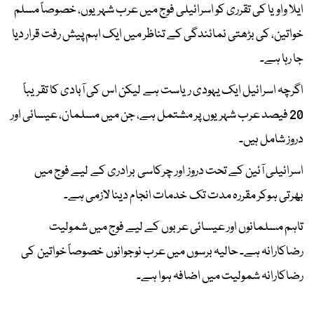
ایلا واویا کی تقرری کو اسرائیلی فوج میں عرب شہریوں، خصوصاً مسلم
خواتین، کی بڑھتی نمائندگی کے تناظر میں ایک اہم پیش رفت قرار دیا
جا رہا ہے۔
اگرچہ اسرائیل ایک یہودی ریاست ہے لیکن اس کی آبادی کا تقریباً
20 فیصد عرب شہریوں پر مشتمل ہے، جن میں مسلمان، عیسائی اور
دروز شامل ہیں۔
اسرائیلی آئین کے تحت دروز اور چرکاسی برادری کے لیے فوج میں
بھرتی ہوکر مقررہ مدت تک خدمات انجام دینا لازمی ہے۔
تاہم مسلمانوں اور عیسائی عربوں کے لیے فوج میں شمولیت
رضاکارانہ ہے۔ حالیہ برسوں میں عرب نوجوانوں خصوصاً خواتین کی
رضاکارانہ شمولیت میں اضافہ ہوا ہے۔