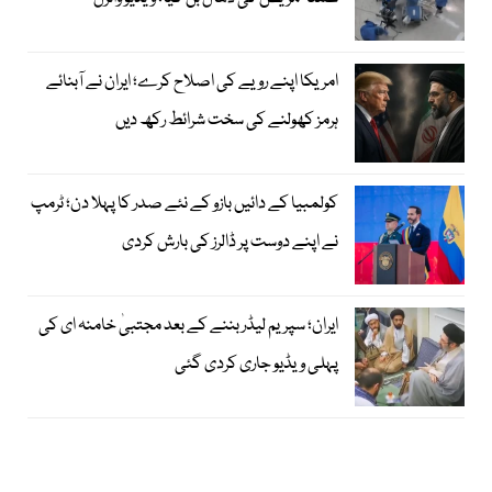
امریکا اپنے رویے کی اصلاح کرے؛ ایران نے آبنائے
ہرمز کھولنے کی سخت شرائط رکھ دیں
کولمبیا کے دائیں بازو کے نئے صدر کا پہلا دن؛ ٹرمپ
نے اپنے دوست پر ڈالرز کی بارش کردی
ایران؛ سپریم لیڈر بننے کے بعد مجتبیٰ خامنہ ای کی
پہلی ویڈیو جاری کردی گئی