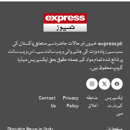
express.pk
خبروں اور حالات حاضرہ سے متعلق پاکستان کی
سب سے زیادہ وزٹ کی جانے والی ویب سائٹ ہے۔ اس ویب سائٹ
پر شائع شدہ تمام مواد کے جملہ حقوق بحق ایکسپریس میڈیا
گروپ محفوظ ہیں۔
ایکسپریس
ضابطہ
Privacy
Contact
کے بارے
اخلاق
Policy
Us
میں
صفحۂ اول
Showbiz News in Urdu