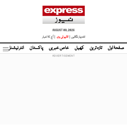
AUGUST 09, 2026
اشتہار لگائیں |
لائیو ٹی وی
| آج کا اخبار
صفحۂ اول
تازہ ترین
کھیل
خاص خبریں
پاکستان
انٹر نیشنل
ٹا