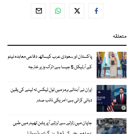
متعلقہ
پاکستان اور سعودی عرب کیساتھ دفاعی معاہدہ نیٹو
کے آرٹیکل 5 جیسا ہے؛ ترک وزیر خارجہ
ایران نے آبنائے ہرمز میں ٹول ٹیکس نہ لینے کی یقین
دہانی کرائی ہے؛ امریکی نائب صدر
جاپان میں زلزلے سے لرزتے آپریشن تھیٹر میں طبی
عملہ مریض کی ڈھال بن گیا؛ ویڈیو وائرل