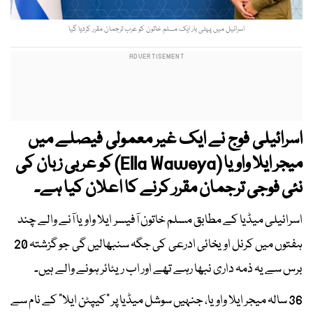
اسرائیل میں پہلی بار ایک مسلم خاتون کو عرب ترجمان مقرر کردیا گیا
اسرائیلی فوج نے ایک غیر معمولی فیصلے میں
میجر ایلا واویا (Ella Waweya) کو عربی زبان کی
نئی فوجی ترجمان مقرر کرنے کا اعلان کیا ہے۔
اسرائیلی میڈیا کے مطابق مسلم خاتون آفیسر ایلا واویا آنے والے چند
ہفتوں میں کرنل اویخائی ادرعی کی جگہ سنبھالیں گی جو گزشتہ 20
برس سے یہ ذمہ داری نبھا رہے تھے اور اب ریٹائر ہونے والے ہیں۔
36 سالہ میجر ایلا واویا، جنہیں سوشل میڈیا پر “کیپٹن ایلا” کے نام سے