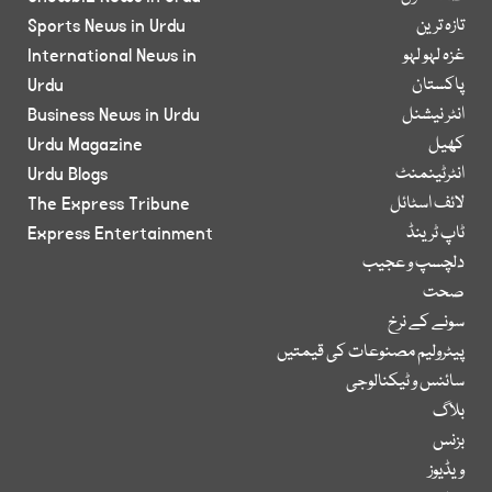
تازہ ترین
Sports News in Urdu
غزہ لہو لہو
International News in
پاکستان
Urdu
انٹر نیشنل
Business News in Urdu
کھیل
Urdu Magazine
انٹرٹینمنٹ
Urdu Blogs
لائف اسٹائل
The Express Tribune
ٹاپ ٹرینڈ
Express Entertainment
دلچسپ و عجیب
صحت
سونے کے نرخ
پیٹرولیم مصنوعات کی قیمتیں
سائنس و ٹیکنالوجی
بلاگ
بزنس
ویڈیوز