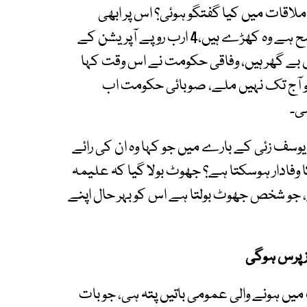
ملاقات میں کیا گفتگو ہوئی؟ اس پر ابھی
سہیل آفریدی سے بات نہیں ہوئی، ان کا موقف واضح ہے وہ کھڑے ہیں،4 ارب روپے آپریشن کے
ے، سال 2014ء سے لوگ وہاں بے گھر ہیں، وفاقی حکومت نے اس وقت کہا
 روپے دے گی، جو آج تک نہیں ملے، صوبائی حکومت اب
ی۔
یوسف زئی کے بارے میں جو کہا وہ ان کی رائے
وفادار ہوسکتا ہے؟ جھوٹ بولا گیا کہ علیمہ
ائے، جو شخص جھوٹ بولتا ہے اس کو بہر حال اپنے
ت میں ہونے والی عمومی باتیں پتہ ہی، جو بات