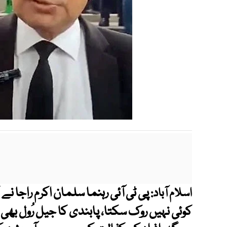
پی ٹی آئی رہنما سلمان اکرم راجا ن
اسلام آباد:
کوئی نہیں روک سکتا، پابندی کا جیل رُول بھی