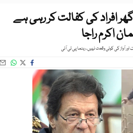
ھر افراد کی کفالت کر رہی ہے
ن اکرم راجا
ور آواز کی کوئی وقعت نہیں، رہنما پی ٹی آئی