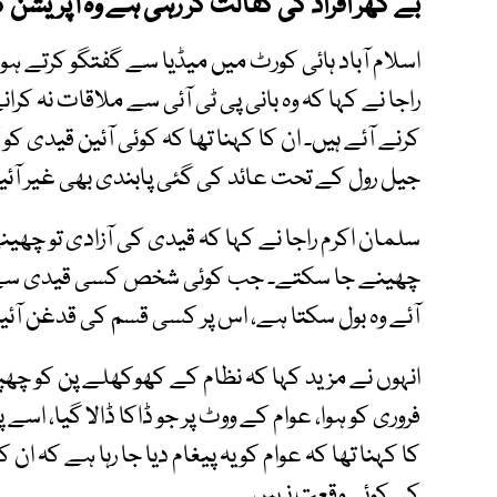
بے گھر افراد کی کفالت کر رہی ہے وہ آپریشن 
اسلام آباد ہائی کورٹ میں میڈیا سے گفتگو کرتے ہ
راجا نے کہا کہ وہ بانی پی ٹی آئی سے ملاقات نہ کران
کرنے آئے ہیں۔ ان کا کہنا تھا کہ کوئی آئین قیدی ک
جیل رول کے تحت عائد کی گئی پابندی بھی غیر آئ
سلمان اکرم راجا نے کہا کہ قیدی کی آزادی تو چھین
چھینے جا سکتے۔ جب کوئی شخص کسی قیدی سے ملنے
آئے وہ بول سکتا ہے، اس پر کسی قسم کی قدغن آئی
فروری کو ہوا، عوام کے ووٹ پر جو ڈاکا ڈالا گیا،
کا کہنا تھا کہ عوام کو یہ پیغام دیا جا رہا ہے کہ ا
کی کوئی وقعت نہیں۔