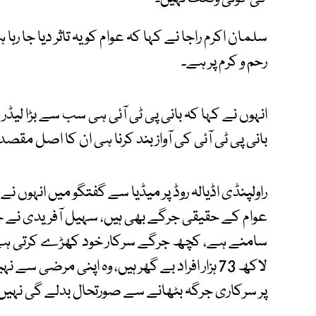
سلمان اکرم راجا نے کہا کہ عوام کو یہ تاثر دیا جا ر
رحم و کرم پر ہے۔
انہوں نے کہا کہ بانی پی ٹی آئی ہی سب سے بڑا لیڈر 
بانی پی ٹی آئی کی آواز بند کرنا ہی ان کا اصل مقص
راولپنڈی اڈیالہ روڈ پر میڈیا سے گفتگو میں انہوں ن
عوام کے حقیقی جرگے بھی ہیں، سہیل آفریدی نے جر
سامنے ہے، کچھ جرگے سرکار خود کھڑے کرتی ہے ، آ
لاکھ 73 ہزار افراد بے گھر ہیں، وہ اپنی مرض
پر سرکاری جرگہ بٹھانے سے صورتحال بدلے گی نہیں