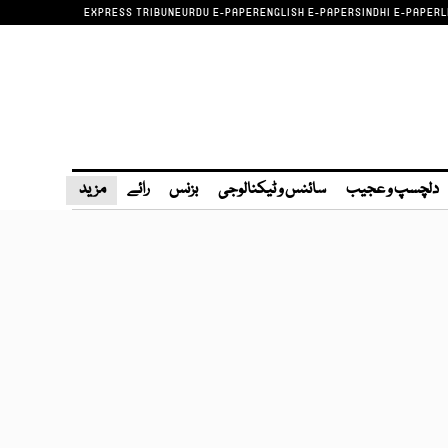
EXPRESS TRIBUNE
URDU E-PAPER
ENGLISH E-PAPER
SINDHI E-PAPER
L
دلچسپ و عجیب
سائنس و ٹیکنالوجی
بزنس
رائے
مزید