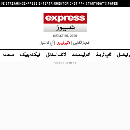
IVE STREAMING
EXPRESS ENTERTAINMENT
CRICKET PAKISTAN
TODAY'S PAPER
AUGUST 06, 2026
اشتہار لگائیں |
لائیو ٹی وی
| آج کا اخبار
ر نیشنل
ٹاپ ٹرینڈ
انٹرٹینمنٹ
لائف اسٹائل
فیکٹ چیک
صحت