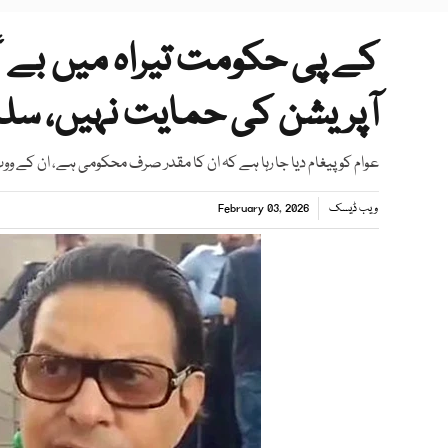
کے پی حکومت تیراہ میں بے گ
آپریشن کی حمایت نہیں، سلما
عوام کو پیغام دیا جا رہا ہے کہ ان کا مقدر صرف محکومی ہے، ان کے ووٹ ا
ویب ڈیسک
February 03, 2026