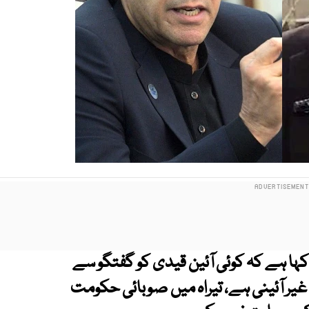
ے کہا ہے کہ کوئی آئین قیدی کو گفتگو سے
 غیر آئینی ہے، تیراہ میں صوبائی حکومت