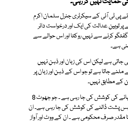
کی حمایت نہیں کر رہی۔
وئے پی ٹی آئی کے سیکرٹری جنرل سلمان اکرم
ے پر توہین عدالت کی ایک اور درخواست دائر
و گفتگو کرنے سے نہیں روکتا اور اس حوالے سے
ینی ہے۔
ی جاتی ہے لیکن اس کی زبان اور ذہن نہیں
 جاتا ہے تو جو اس کے ذہن اور زبان پر
ن کے مطابق نہیں۔
انہوں نے مزید کہا کہ نظام کے کھوکھلے پن کو چھپانے کی کوشش کی جا رہی ہے ۔ جو جھوٹ 8
 اسے پس پشت ڈالنے کی کوشش کی جا رہی ہے۔ ان
ن کا مقدر صرف محکومی ہے ۔ ان کے ووٹ اور آواز