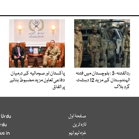
ردالفتنہ-3 : بلوچستان میں فتنہ
پاکستان اور صومالیہ کے درمیان
الہندوستان کے مزید 12 دہشت
دفاعی تعاون مزید مضبوط بنانے
گرد ہلاک
پر اتفاق
صفحۂ اول
 Urdu
تازہ ترین
rdu
غزہ لہو لہو
ws in