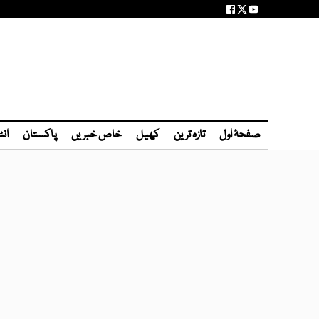
صفحۂ اول
تازہ ترین
کھیل
خاص خبریں
پاکستان
انٹ