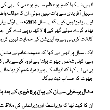
انہوں نے کہا کہ وزیراعظم سے وزیراعلی کے پی کی 
لیے ریلیز نہیں کیے گئ
تھا ہر گرے ہوئے گھر کے 4 لاکھ
کفالت کر رہی ہے وہ آپریشن کی حمایت نہیں کر رہ
ایک سوال پر انہوں نے کہا کہ علیمہ خانم نے مشال 
ہے، کوئی شخص جھوٹ بولتا ہے تو وہ کیسے بانی کا 
بی بی نے کہا کہ اڈیالہ کے باہر دھرنا ختم کر دیا ج
جھوٹ کا حساب دینا ہوگا۔
مشال یوسفزئی سے ان کے بیان پر 8 فروری کے بعد بازپرس ہوگی
ان کا کہنا تھا کہ وزیراعظم اور وزیراعلی کی ملاقا