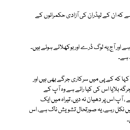
ہا ہے کہ ان کے لیڈران کی آزادی حکمرانوں کے
ہے اور آج یہ لوگ ڈرے اور بوکھلائے ہوئے ہیں۔
د ہے۔
ے کہا کہ کے پی میں سرکاری جرگے بھی ہیں اور
گہ بلایا اس کی کیا رائے ہے وہ آپ کے
پ اس پر دھیان نہ دیں، تیراہ میں ایک
ی سے نہیں نکل رہے، یہ صورتحال تشویش ناک ہے، اس
۔