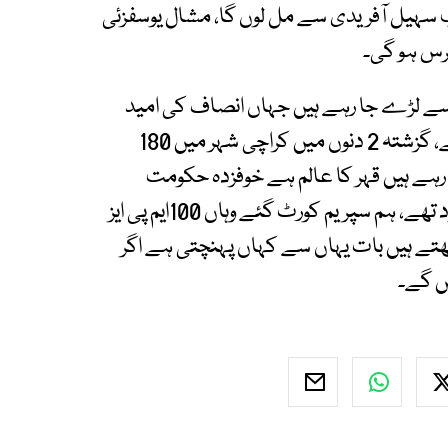
سہیل آفریدی سے مل لوں گا، مشال یوسفزئی
 سے لڑے جا رہے ہیں جہاں انصاف کی امید
نہیں وہاں بھی لڑے جا رہے ہیں، یہاں فسطائیت ہے، گزشتہ 2 دنوں میں کراچی شہر میں 180
 رہے ہیں قہر کا عالم ہے خوفزدہ حکومت
ہے، جمعرات کی رات 3 بجے تک 50 ایم پی ایز موجود تھے، ہم سپریم کورٹ گئے وہاں 100ایم پی ایز
تے ہیں بات یہاں سے کہاں پہنچتی ہے اگر
ں گے۔