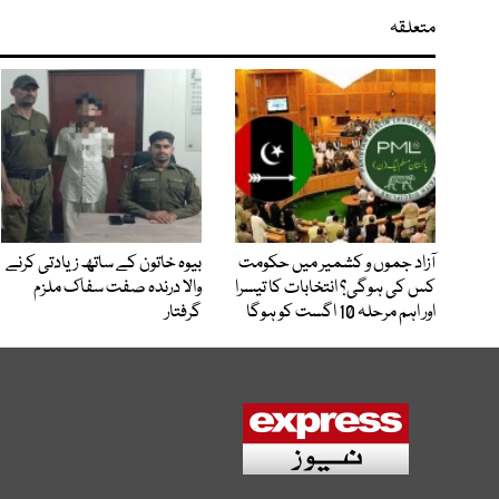
متعلقہ
آزاد جموں و کشمیر میں حکومت
بیوہ خاتون کے ساتھ زیادتی کرنے
کس کی ہوگی؟ انتخابات کا تیسرا
والا درندہ صفت سفاک ملزم
اور اہم مرحلہ 10 اگست کو ہوگا
گرفتار