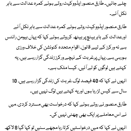
چلے جائیں۔ طارق منصور ایڈووکیٹ روتے ہوئے کمرہ عدالت سے باہر
نکل آئے۔
طارق منصور ایڈووکیٹ روتے ہوئے کمرہ عدالت سے باہر نکل آئے
اورعدالت کے باہر بینچ پر بیٹھ کرروتے ہوئے کہا کہ یہاں ہیومن رائٹس
ہے نہ ورکرز کے لیے قانون، اقوام متحدہ کنونشن کی خلاف ورزی
ہورہی ہے، یہاں پرغربت کے نیچے ورکرز زندگی گزار رہے ہیں، یہ
کہتے ہیں لوگوں کو لے آئیں، کیسا ملک ہے۔
انہوں نے کہا کہ 40 فیصد لوگ غربت کی زندگی گزار رہے ہیں، 10
سال سے کیس لڑ رہا ہوں اور یہ کہتے ہیں لوگ نہیں ہیں۔
طارق منصور نے روتے ہوئے کہا کہ درخواست بھی مسترد کردی، میں
نے اس معاملے پر ایک بھی چھٹی نہیں کی۔
انہوں نے کہا کہ میں درخواستیں کرتا رہا مجھے سنیں تو کہا گیا 8 لاکھ