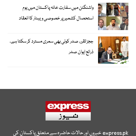
واشنگٹن میں سفارت خانہ پاکستان میں یوم
استحصال کشمیر پر خصوصی ویبنار کا انعقاد
ججز تقرر، صدر کوئی بھی سمری مسترد کر سکتا ہے،
ذرائع ایوان صدر
express.pk
خبروں اور حالات حاضرہ سے متعلق پاکستان کی