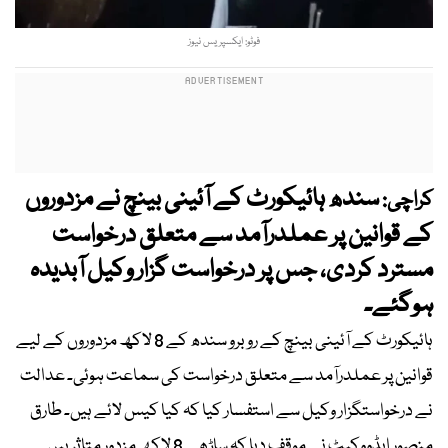
فوٹو: ایکسپریس نیوز
سندھ ہائیکورٹ کے آئینی بینچ نے مزدوروں
کراچی:
کے قوانین پر عملدرآمد سے متعلق درخواست
مسترد کردی، جس پر درخواست گزار وکیل آبدیدہ
ہوگئے۔
ہائیکورٹ کے آئینی بینچ کے روبرو سندھ کے 8 لاکھ مزدوروں کے لیے
قوانین پر عملدرآمد سے متعلق درخواست کی سماعت ہوئی۔ عدالت
نے درخواستگزار وکیل سے استفسار کیا کہ کیا کیس لائے ہیں۔ طارق
منصور ایڈووکیٹ نے موقف دیا کہ ساڑھے 8 لاکھ مزدور متاثر ہیں