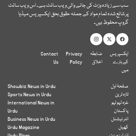
سب سے زیادہ وزٹ کی جانے والی ویب سائٹ ہے۔ اس ویب سائٹ
پر شائع شدہ تمام مواد کے جملہ حقوق بحق ایکسپریس میڈیا
گروپ محفوظ ہیں۔
ایکسپریس
ضابطہ
Privacy
Contact
کے بارے
اخلاق
Policy
Us
میں
صفحۂ اول
Showbiz News in Urdu
تازہ ترین
Sports News in Urdu
غزہ لہو لہو
International News in
پاکستان
Urdu
انٹر نیشنل
Business News in Urdu
کھیل
Urdu Magazine
انٹرٹینمنٹ
Urdu Blogs