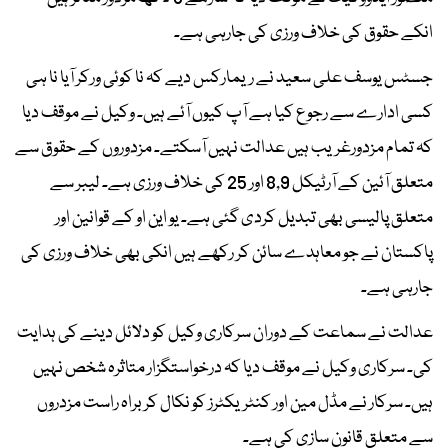
انکے حقوق کی خلاف ورزی کی جارہی ہے۔
جسٹس یوسف علی سعید نے ریمارکس دیے کہ نا کوئی ورکر آیا نا ہی
کسی ادارے سے رجوع کیا ہے آپ کیوں آئے ہیں۔ وکیل نے موقف دیا
کہ تمام مزدورغریب ہیں عدالت نہیں آسکتے۔ مزدوروں کے حقوق سے
متعلق آئین کے آرٹیکل 8,9 اور 25 کی خلاف ورزی ہے۔ لیبر سے
متعلق پالیسی بھی تبدیل کردی گئی ہے۔ یو این او کے قوانین اور
پاکستان نے جو معاہدے سائن کر رکھے ہیں انکی بھی خلاف ورزی کی
جارہی ہے۔
عدالت نے سماعت کے دوران سرکاری وکیل کو دلائل دینے کی ہدایت
کی۔ سرکاری وکیل نے موقف دیا کہ درخواستگزار متاثرہ شخص نہیں
ہیں۔ سرکار نے مڈل مین اور کنٹریکٹرز کو نکال کر براہ راست مزدروں
سے متعلق قانون سازی کی ہے۔