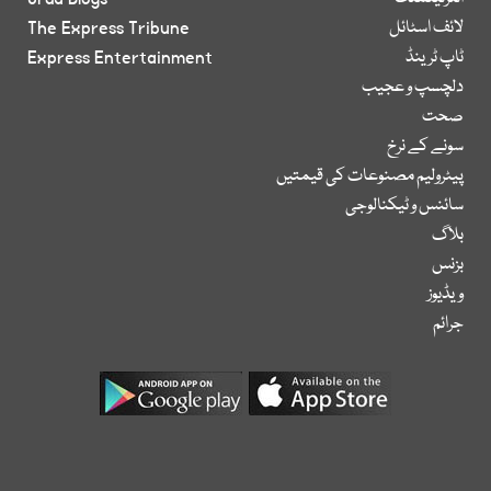
لائف اسٹائل
The Express Tribune
ٹاپ ٹرینڈ
Express Entertainment
دلچسپ و عجیب
صحت
سونے کے نرخ
پیٹرولیم مصنوعات کی قیمتیں
سائنس و ٹیکنالوجی
بلاگ
بزنس
ویڈیوز
جرائم