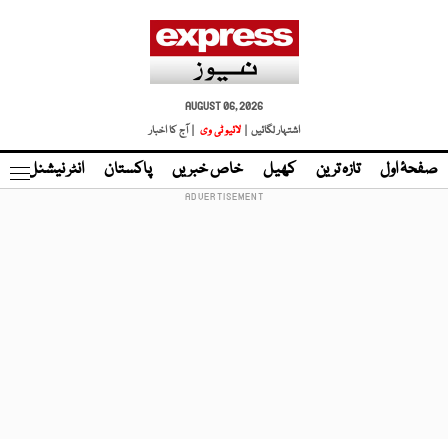
AUGUST 06, 2026
اشتہار لگائیں |
لائیو ٹی وی
| آج کا اخبار
صفحۂ اول
تازہ ترین
کھیل
خاص خبریں
پاکستان
انٹر نیشنل
ٹا