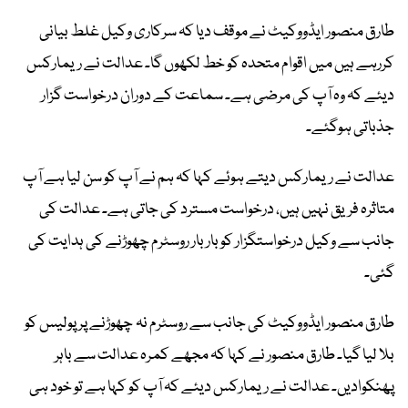
طارق منصور ایڈووکیٹ نے موقف دیا کہ سرکاری وکیل غلط بیانی
کررہے ہیں میں اقوام متحدہ کو خط لکھوں گا۔ عدالت نے ریمارکس
دیئے کہ وہ آپ کی مرضی ہے۔ سماعت کے دوران درخواست گزار
جذباتی ہوگئے۔
عدالت نے ریمارکس دیتے ہوئے کہا کہ ہم نے آپ کو سن لیا ہے آپ
متاثرہ فریق نہیں ہیں، درخواست مسترد کی جاتی ہے۔ عدالت کی
جانب سے وکیل درخواستگزار کو بار بار روسٹرم چھوڑنے کی ہدایت کی
گئی۔
طارق منصور ایڈووکیٹ کی جانب سے روسٹرم نہ چھوڑنے پر پولیس کو
بلا لیا گیا۔ طارق منصور نے کہا کہ مجھے کمرہ عدالت سے باہر
پھنکوادیں۔ عدالت نے ریمارکس دیئے کہ آپ کو کہا ہے تو خود ہی