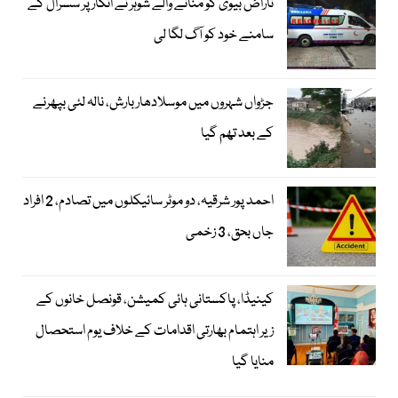
ناراض بیوی کو منانے والے شوہر نے انکار پر سسرال کے
سامنے خود کو آگ لگا لی
جڑواں شہروں میں موسلادھار بارش، نالہ لئی بپھرنے
کے بعد تھم گیا
احمد پور شرقیہ، دو موٹر سائیکلوں میں تصادم، 2 افراد
جاں بحق، 3 زخمی
کینیڈا، پاکستانی ہائی کمیشن، قونصل خانوں کے
زیر اہتمام بھارتی اقدامات کے خلاف یوم استحصال
منایا گیا