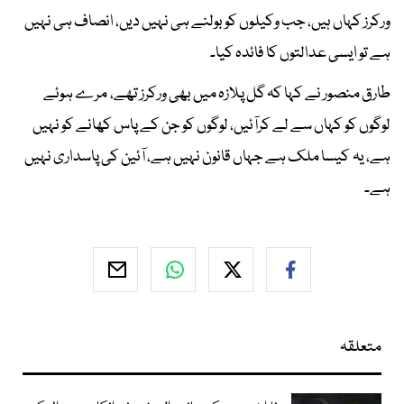
ورکرز کہاں ہیں، جب وکیلوں کو بولنے ہی نہیں دیں، انصاف ہی نہیں
ہے تو ایسی عدالتوں کا فائدہ کیا۔
طارق منصور نے کہا کہ گل پلازہ میں بھی ورکرز تھے، مرے ہوئے
لوگوں کو کہاں سے لے کرآئیں، لوگوں کو جن کے پاس کھانے کو نہیں
ہے، یہ کیسا ملک ہے جہاں قانون نہیں ہے، آئین کی پاسداری نہیں
ہے۔
متعلقہ