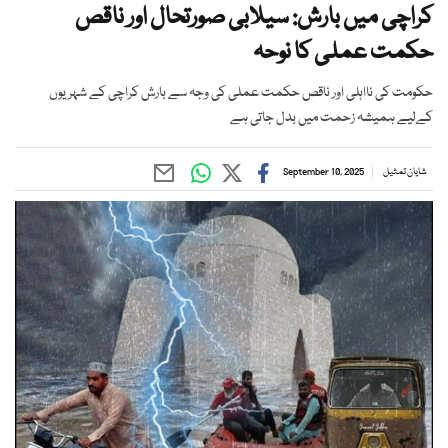
کراچی میں بارش: سیلابی صورتحال اور ناقص
حکمت عملی کا نوحہ
حکومت کی نااہلی اور ناقص حکمت عملی کی وجہ سے بارش کراچی کے شہریوں
کےلیے ہمیشہ زحمت میں بدل جاتی ہے
شایان تمثیل
September 10, 2025