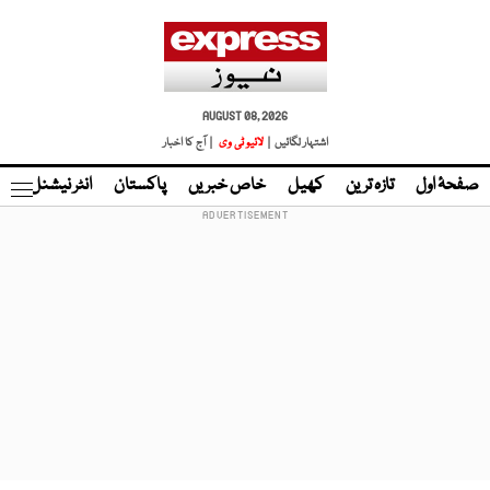
AUGUST 08, 2026
اشتہار لگائیں |
لائیو ٹی وی
| آج کا اخبار
صفحۂ اول
تازہ ترین
کھیل
خاص خبریں
پاکستان
انٹر نیشنل
ٹا