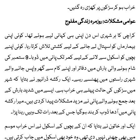
خراب ہو کر سڑکوں پر کھڑی رہ گئیں۔
عوامی مشکلات: روزمرہ زندگی مفلوج
کراچی کا ہر شہری اس دن اپنی ہی کہانی لیے ہوئے تھا۔ کوئی اپنی
بیمار ماں کو اسپتال لے جانے کے لیے کشتی تلاش کرتا رہا، کوئی اپنے
بچوں کو اسکول سے لانے کےلیے کمر تک پانی میں ڈوبا۔ 9 ستمبر کی
شام ہونے والی بارش میں دفاتر اور اپنے کام سے گھر واپس جانے والے
شہری راستوں میں پھنسے رہے۔ ایک رکشہ ڈرائیور نے بتایا کہ شہر
میں سڑکوں کی حالت پہلے ہی خراب ہے، ایسے میں شدید بارش کے
بعد جمع ہونے والے پانی نے مزید مشکلات پیدا کردی ہیں۔ میرا رکشہ
پانی میں آدھا ڈوب کر بند ہوگیا جس کے بعد رات تک وہیں رہنا پڑا۔
ایک اور خاتون نے بتایا کہ ان کے بچوں کے اسکول نے اس خراب موسم
میں بھی چھٹی نہیں دی تھی، وہ خود بھی اسکول میں جاب کرتی ہیں۔