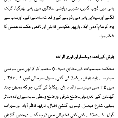
پانی میں ڈوب گئیں، نشیبی رہایشی علاقوں میں پانی بھرگیا، کرنٹ
لگنے اور سیلابی پانی میں ڈوبنے کے واقعات سامنے آئے۔ اور سب سے
بڑھ کر عام آدمی ایک بار پھر حکومتی نااہلی اور ناقص حکمت عملی کا
شکار ہوا۔
بارش کے اعداد و شمار اور فوری اثرات
محکمہ موسمیات کے مطابق صرف 9 ستمبر کو کراچی میں سو ملی
میٹر سے زاید بارش ریکارڈ کی گئی، صرف سرجانی ٹاؤن کے علاقے
میں 110 ملی میٹر سے زائد بارش ریکارڈ کی گئی، جو کہ محض چند
گھنٹوں کے اندر ہوئی۔ ضلع شرقی اور ضلع وسطی سب سے زیادہ متاثر
ہوئے۔ شارع فیصل، نرسری، گلشنِ اقبال، نارتھ ناظم آباد اور سہراب
گوٹھ کے علاقے کئی کئی فٹ پانی میں ڈوب گئے۔ درجنوں گاڑیاں