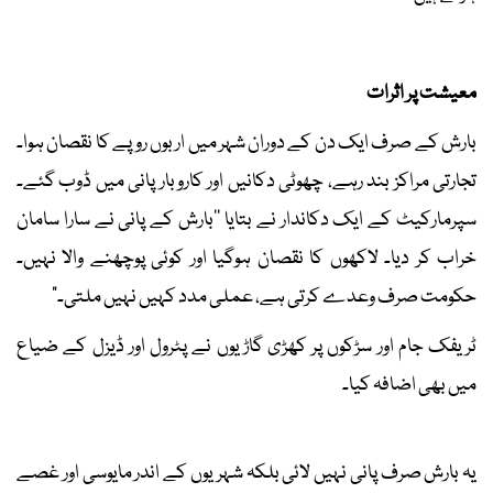
معیشت پر اثرات
بارش کے صرف ایک دن کے دوران شہر میں اربوں روپے کا نقصان ہوا۔
تجارتی مراکز بند رہے، چھوٹی دکانیں اور کاروبار پانی میں ڈوب گئے۔
سپرمارکیٹ کے ایک دکاندار نے بتایا ''بارش کے پانی نے سارا سامان
خراب کر دیا۔ لاکھوں کا نقصان ہوگیا اور کوئی پوچھنے والا نہیں۔
حکومت صرف وعدے کرتی ہے، عملی مدد کہیں نہیں ملتی۔"
ٹریفک جام اور سڑکوں پر کھڑی گاڑیوں نے پٹرول اور ڈیزل کے ضیاع
میں بھی اضافہ کیا۔
یہ بارش صرف پانی نہیں لائی بلکہ شہریوں کے اندر مایوسی اور غصے