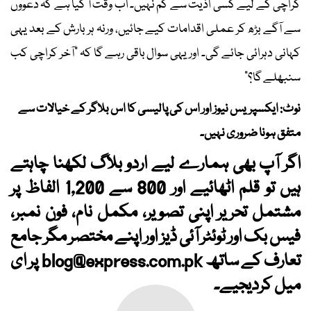
کراچی کے لیے کسی اذیت سے کم نہیں۔ اب وقت آ گیا ہے کہ دعووں
سے آگے بڑھ کر عملی اقدامات کیے جائیں، ورنہ ہر بارش کے بعد یہی
کہانی دہرائی جائے گی۔ اور یہی سوال باقی رہے گا کہ "آخر کراچی کب
سنبھلے گا؟"
نوٹ: ایکسپریس نیوز اور اس کی پالیسی کا اس بلاگر کے خیالات سے
متفق ہونا ضروری نہیں۔
اگر آپ بھی ہمارے لیے اردو بلاگ لکھنا چاہتے
ہیں تو قلم اٹھائیے اور 800 سے 1,200 الفاظ پر
مشتمل تحریر اپنی تصویر، مکمل نام، فون نمبر،
فیس بک اور ٹوئٹر آئی ڈیز اور اپنے مختصر مگر جامع
تعارف کے ساتھ
blog@express.com.pk
پر ای
میل کردیجیے۔