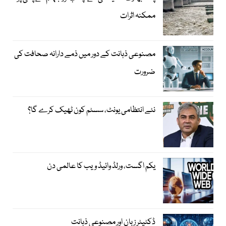
ممکنہ اثرات
مصنوعی ذہانت کے دور میں ذمے دارانہ صحافت کی
ضرورت
نئے انتظامی یونٹ، سسٹم کون ٹھیک کرے گا؟
یکم اگست، ورلڈ وائیڈ ویب کا عالمی دن
ڈکٹیٹر زبان اور مصنوعی ذہانت