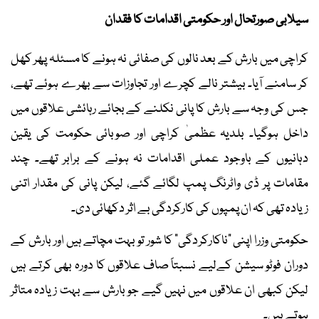
سیلابی صورتحال اور حکومتی اقدامات کا فقدان
کراچی میں بارش کے بعد نالوں کی صفائی نہ ہونے کا مسئلہ پھر کھل
کر سامنے آیا۔ بیشتر نالے کچرے اور تجاوزات سے بھرے ہوئے تھے،
جس کی وجہ سے بارش کا پانی نکلنے کے بجائے رہائشی علاقوں میں
داخل ہوگیا۔ بلدیہ عظمیٰ کراچی اور صوبائی حکومت کی یقین
دہانیوں کے باوجود عملی اقدامات نہ ہونے کے برابر تھے۔ چند
مقامات پر ڈی واٹرنگ پمپ لگائے گئے، لیکن پانی کی مقدار اتنی
زیادہ تھی کہ ان پمپوں کی کارکردگی بے اثر دکھائی دی۔
حکومتی وزرا اپنی "ناکارکردگی" کا شور تو بہت مچاتے ہیں اور بارش کے
دوران فوٹو سیشن کےلیے نسبتاً صاف علاقوں کا دورہ بھی کرتے ہیں
لیکن کبھی ان علاقوں میں نہیں گیے جو بارش سے بہت زیادہ متاثر
ہوتے ہیں۔