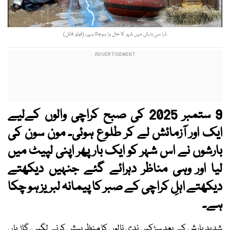
ذرا سی بارش میں شہر کا حال برا ہوجاتا ہے۔ (فوٹو: فائل)
9 ستمبر 2025 کی صبح کراچی والوں کےلیے
ایک اور آزمائش لے کر طلوع ہوئی۔ مون سون کی
بارشوں نے اس شہر کو ایک بار پھر اپنی لپیٹ میں
لیا اور وہی مناظر دہرائے گئے جنہیں دیکھتے
دیکھتے اہلِ کراچی کے صبر کا پیمانہ لبریز ہو چکا
ہے۔
شدید بارش کے بعد سڑکیں ندی نالوں کا منظر پیش کرنے لگیں، گاڑیاں