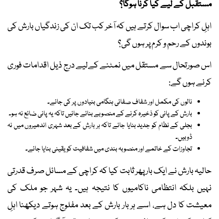
مستقبل کے لیے کیا کرنا ہوگا؟
اہلِ کراچی اب سوال کرتے ہیں کہ آخر کب تک ان کی زندگیاں بارش کی
بوندوں کے رحم و کرم پر ہوں گی؟
اس صورتحال سے مستقل میں نمٹنے کےلیے درج ذیل اقدامات فوری
کرنے ہوں گے:
نالوں کی مکمل اور شفاف صفائی ہنگامی بنیادوں پر کی جائے۔
بارش کے پانی کو ذخیرہ کرنے کے منصوبے بنائے جائیں تاکہ یہ پانی ضائع نہ ہو۔
بجلی کے نظام کو جدید بنایا جائے تاکہ ہر بارش کے بعد شہری اندھیروں میں نہ
ڈوبیں۔
تجاوزات کے خاتمے اور منصوبہ بندی میں شفافیت کو یقینی بنایا جائے۔
حالیہ بارش نے ایک بار پھر ثابت کیا کہ کراچی کے مسائل صرف قدرتی
نہیں بلکہ انتظامی ناکامیوں کا نتیجہ ہیں۔ یہ شہر جو ملک کی
معیشت کا دل ہے، اسے ہر بار بارش کے بعد مفلوج ہوتے دیکھنا اہلِ