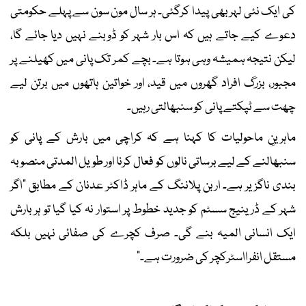
کی ایک نئی لہر بھی پیدا کرگئی۔ ہر سال مون سون سے پہلے حکومتی
دعوے کیے جاتے ہیں کہ اس بار شہر کو ڈوبنے نہیں دیا جائے گا،
لیکن نتیجہ ہمیشہ وہی ہوتا ہے۔ بچے کمر تک پانی میں کھیلنے پر
مجبور، بزرگ افراد گھروں میں قید، اور خواتین ہاتھوں میں برتن لیے
چھت سے ٹپکتے پانی کو سنبھالتی رہیں۔
ماہرینِ ماحولیات کا کہنا ہے کہ کراچی میں بارش کے پانی کو
سنبھالنے کے لیے برساتی نالوں کو فعال کرنا اور طویل المدتی منصوبہ
بندی ناگزیر ہے۔ اربن پلاننگ کے ماہر ڈاکٹر عدنان کے مطابق "اگر
شہر کے ڈرینیج سسٹم کو جدید خطوط پر استوار نہ کیا گیا تو ہر بارش
ایک انسانی المیہ بنے گی۔ صرف کچرے کی صفائی نہیں بلکہ
مستقل انفرااسٹرکچر کی ضرورت ہے۔"