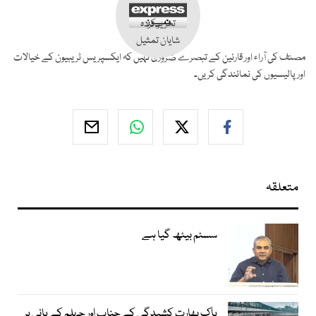
تحریر کردہ
شایان تمثیل
مصنف کی آراء اور قارئین کے تبصرے ضروری نہیں کہ ایکسپریس ٹریبیون کے خیالات
اور پالیسیوں کی نمائندگی کریں۔
متعلقہ
سسٹم بیٹھ گیا ہے
پاک بھارت کشیدگی کے چناب اور جہلم کے پانی پر