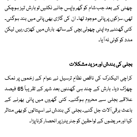
چھٹی کے بعد جب شام کو گھر واپس جانے نکلیں تو بارش تیز ہوچکی
تھی، سڑکوں پر پانی موجود تھا۔ ان کی گاڑی بھی پانی میں بند ہوگئی۔
کئی گھنٹے وہ اپنی چھوٹی بچی کے ساتھ بارش میں کھڑی رہیں لیکن
مدد کو کوئی نہ آیا۔
بجلی کی بندش اور مزید مشکلات
کراچی الیکٹرک کی ناقص نظامِ ترسیل نے عوام کے زخموں پر نمک
چھڑک دیا۔ بارش کے چند ہی گھنٹوں بعد شہر کے تقریباً 65 فیصد
علاقے بجلی سے محروم ہوگئے۔ کئی گھروں میں پانی بھرنے کے
باعث برقی آلات جل گئے۔ بجلی کی بندش نے اسپتالوں کو بھی متاثر
کیا اور مریضوں کے لواحقین کو جنریٹرز پر انحصار کرنا پڑا۔