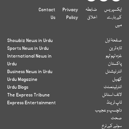
ایکسپریس
ضابطہ
Privacy
Contact
کے بارے
اخلاق
Policy
Us
میں
صفحۂ اول
Showbiz News in Urdu
تازہ ترین
Sports News in Urdu
غزہ لہو لہو
International News in
پاکستان
Urdu
انٹر نیشنل
Business News in Urdu
کھیل
Urdu Magazine
انٹرٹینمنٹ
Urdu Blogs
لائف اسٹائل
The Express Tribune
ٹاپ ٹرینڈ
Express Entertainment
دلچسپ و عجیب
صحت
سونے کے نرخ