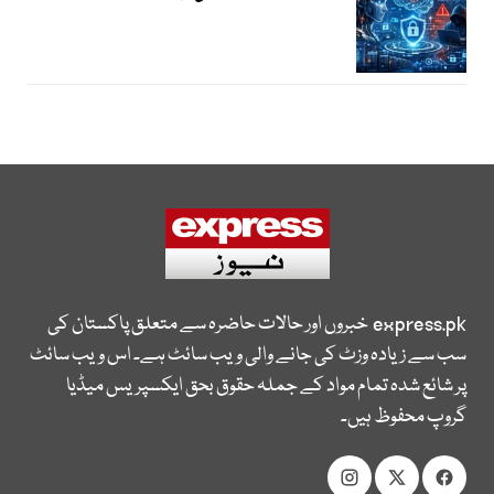
express.pk
خبروں اور حالات حاضرہ سے متعلق پاکستان کی
سب سے زیادہ وزٹ کی جانے والی ویب سائٹ ہے۔ اس ویب سائٹ
پر شائع شدہ تمام مواد کے جملہ حقوق بحق ایکسپریس میڈیا
گروپ محفوظ ہیں۔