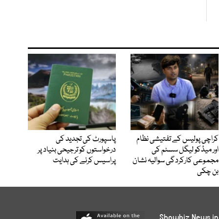
کراچی پولیس کے تفتیشی نظام
پاسپورٹ کی تجدید کی
اور میڈکو لیگل سسٹم کی
درخواستوں کو ترجیحی بنیاد پر
مجموعی کارکردگی سوالیہ نشان
پراسیس کرنے کی ہدایت
بن چکی
Showbiz News in