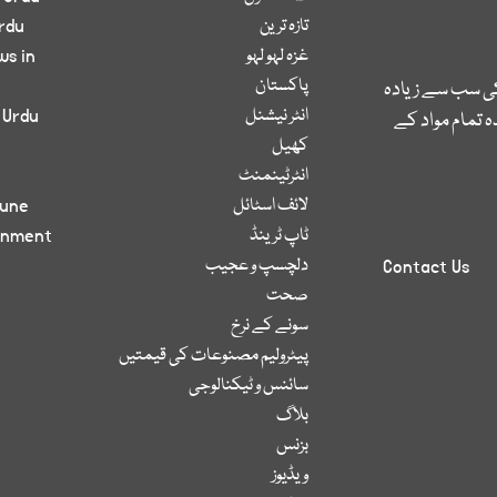
تازہ ترین
rdu
غزہ لہو لہو
ws in
پاکستان
کی سب سے زیادہ
انٹر نیشنل
 Urdu
 تمام مواد کے
کھیل
انٹرٹینمنٹ
لائف اسٹائل
bune
ٹاپ ٹرینڈ
inment
دلچسپ و عجیب
Contact Us
صحت
سونے کے نرخ
پیٹرولیم مصنوعات کی قیمتیں
سائنس و ٹیکنالوجی
بلاگ
بزنس
ویڈیوز