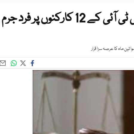
26 نومبر ڈی چوک احتجاج: پی ٹی آئی کے 12 کارکنوں پر فرد جرم
 تین ماہ کا عرصہ سزا قرار