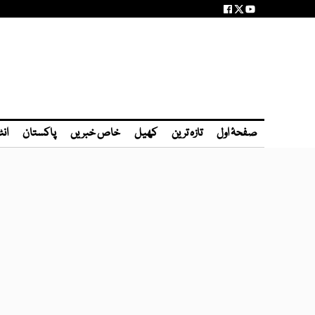
صفحۂ اول
تازہ ترین
کھیل
خاص خبریں
پاکستان
انٹ