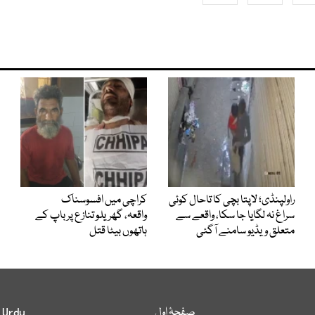
راولپنڈی؛ لاپتا بچی کا تاحال کوئی
کراچی میں افسوسناک
سراغ نہ لگایا جا سکا، واقعے سے
واقعہ، گھریلو تنازع پر باپ کے
متعلق ویڈیو سامنے آگئی
ہاتھوں بیٹا قتل
صفحۂ اول
 Urdu