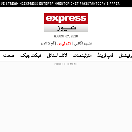
IVE STREAMING
EXPRESS ENTERTAINMENT
CRICKET PAKISTAN
TODAY'S PAPER
AUGUST 07, 2026
اشتہار لگائیں |
لائیو ٹی وی
| آج کا اخبار
ر نیشنل
ٹاپ ٹرینڈ
انٹرٹینمنٹ
لائف اسٹائل
فیکٹ چیک
صحت