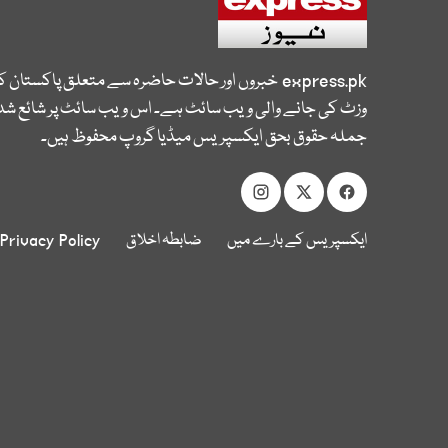
express.pk
خبروں اور حالات حاضرہ سے متعلق پاکستان 
وزٹ کی جانے والی ویب سائٹ ہے۔ اس ویب سائٹ پر شائع شدہ
جملہ حقوق بحق ایکسپریس میڈیا گروپ محفوظ ہیں۔
ایکسپریس کے بارے میں
ضابطہ اخلاق
Privacy Policy