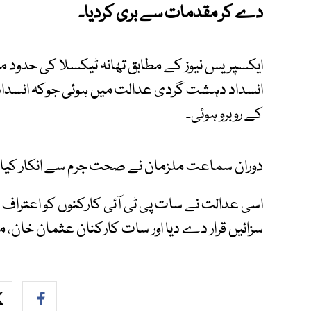
دے کر مقدمات سے بری کردیا۔
ایکسپریس نیوز کے مطابق تھانہ ٹیکسلا کی حدود 
انسداد دہشت گردی عدالت میں ہوئی جوکہ انسدا
کے روبرو ہوئی۔
دوران سماعت ملزمان نے صحت جرم سے انکار کیا جس پر 28 ستمبر کو گواہان کو طلب
اسی عدالت نے سات پی ٹی آئی کارکنوں کو اعتراف جر
سزائیں قرار دے دیا اور سات کارکنان عثمان خان، 