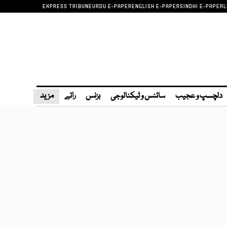
EXPRESS TRIBUNE
URDU E-PAPER
ENGLISH E-PAPER
SINDHI E-PAPER
L
دلچسپ و عجیب
سائنس و ٹیکنالوجی
بزنس
رائے
مزید