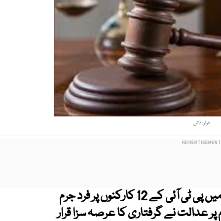
فوٹو: فائل
26 نومبر ڈی چوک احتجاج پر درج دو مقدمات میں پی ٹی آئی کے 12 کارکنوں پر فرد جرم
ر عدالت نے گرفتاری کا عرصہ سزا قرار