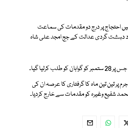
میں احتجاج پر درج دو مقدمات کی سماعت
د دہشت گردی عدالت کے جج امجد علی شاہ
 کرلیا گیا۔
م پر تین تین ماہ کا گرفتاری کا عرصہ ان کی
محمد شفیع وغیرہ کو مقدمات سے خارج کردیا۔