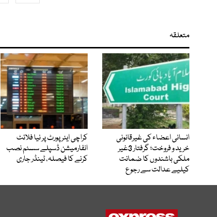
متعلقہ
انسانی اعضاء کی غیرقانونی
کراچی ایئرپورٹ پر نیا فلائٹ
خرید و فروخت؛ گرفتار 3غیر
انفارمیشن ڈسپلے سسٹم نصب
ملکی باشندوں کا ضمانت
کرنے کا فیصلہ، ٹینڈر جاری
کیلیے عدالت سے رجوع