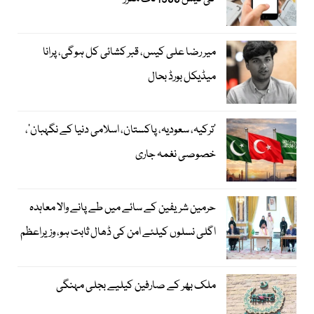
میر رضا علی کیس، قبر کشائی کل ہوگی، پرانا
میڈیکل بورڈ بحال
‘ترکیہ، سعودیہ، پاکستان، اسلامی دنیا کے نگہبان’،
خصوصی نغمہ جاری
حرمین شریفین کے سائے میں طے پانے والا معاہدہ
اگلی نسلوں کیلئے امن کی ڈھال ثابت ہو، وزیراعظم
ملک بھر کے صارفین کیلیے بجلی مہنگی