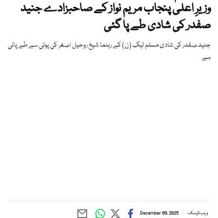
وزیرِ اعلیٰ پنجاب مریم نواز کے صاحبزادے جنید
صفدر کی شادی طے پا گئی
جنید صفدر کی شادی مسلم لیگ (ن) کے رہنما شیخ روحیل اصغر کی پوتی سے طے پائی
ہے
ویب ڈیسک
December 09, 2025