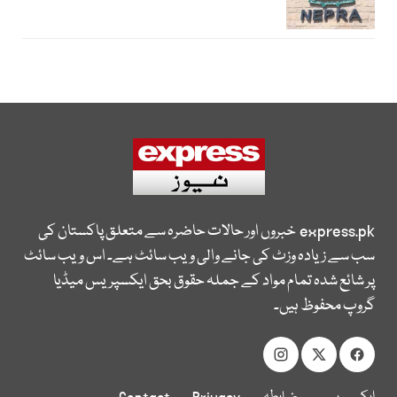
express.pk
خبروں اور حالات حاضرہ سے متعلق پاکستان کی
سب سے زیادہ وزٹ کی جانے والی ویب سائٹ ہے۔ اس ویب سائٹ
پر شائع شدہ تمام مواد کے جملہ حقوق بحق ایکسپریس میڈیا
گروپ محفوظ ہیں۔