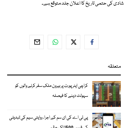
شادی کی حتمی تاریخ کا اعلان جلد متوقع ہے۔
متعلقہ
کراچی ایئرپورٹ پر بیرون ملک سفر کرنے والوں کو
سہولت دینے کا فیصلہ
پی ٹی اے کی ای سم کے اجرا، روایتی سیم کی تبدیلی
کی فیس 1500 تک مقرر