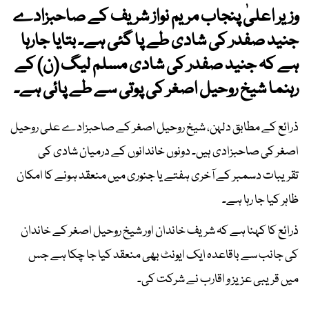
وزیر اعلیٰ پنجاب مریم نواز شریف کے صاحبزادے
جنید صفدر کی شادی طے پا گئی ہے۔ بتایا جارہا
ہے کہ جنید صفدر کی شادی مسلم لیگ (ن) کے
رہنما شیخ روحیل اصغر کی پوتی سے طے پائی ہے۔
ذرائع کے مطابق دلہن، شیخ روحیل اصغر کے صاحبزادے علی روحیل
اصغر کی صاحبزادی ہیں۔ دونوں خاندانوں کے درمیان شادی کی
تقریبات دسمبر کے آخری ہفتے یا جنوری میں منعقد ہونے کا امکان
ظاہر کیا جا رہا ہے۔
ذرائع کا کہنا ہے کہ شریف خاندان اور شیخ روحیل اصغر کے خاندان
کی جانب سے باقاعدہ ایک ایونٹ بھی منعقد کیا جا چکا ہے جس
میں قریبی عزیز و اقارب نے شرکت کی۔