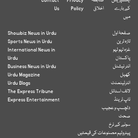
ایکسپریس
ضابطہ
Privacy
Contact
کے بارے
اخلاق
Policy
Us
میں
صفحۂ اول
Showbiz News in Urdu
تازہ ترین
Sports News in Urdu
غزہ لہو لہو
International News in
پاکستان
Urdu
انٹر نیشنل
Business News in Urdu
کھیل
Urdu Magazine
انٹرٹینمنٹ
Urdu Blogs
لائف اسٹائل
The Express Tribune
ٹاپ ٹرینڈ
Express Entertainment
دلچسپ و عجیب
صحت
سونے کے نرخ
پیٹرولیم مصنوعات کی قیمتیں