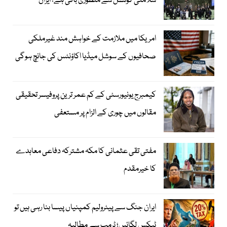
سلامتی کونسل سے منظوری باقی ہے؛ ایران
امریکا میں ملازمت کے خواہش مند غیرملکی
صحافیوں کے سوشل میڈیا اکاؤنٹس کی جانچ ہوگی
کیمبرج یونیورسٹی کے کم عمر ترین پروفیسر تحقیقی
مقالوں میں چوری کے الزام پر مستعفی
مفتی تقی عثمانی کا مکہ مشترکہ دفاعی معاہدے
کا خیرمقدم
ایران جنگ سے پیٹرولیم کمپنیاں پیسا بنا رہی ہیں تو
ٹیکس لگائیں؛ ٹرمپ سے مطالبہ