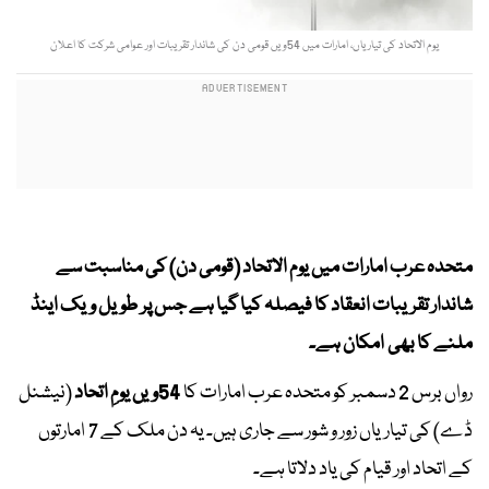
یوم الاتحاد کی تیاریاں، امارات میں 54ویں قومی دن کی شاندار تقریبات اور عوامی شرکت کا اعلان
متحدہ عرب امارات میں یوم الاتحاد (قومی دن) کی مناسبت سے
شاندار تقریبات انعقاد کا فیصلہ کیا گیا ہے جس پر طویل ویک اینڈ
ملنے کا بھی امکان ہے۔
رواں برس 2 دسمبر کو متحدہ عرب امارات کا
54ویں یومِ اتحاد
(نیشنل
ڈے) کی تیاریاں زور و شور سے جاری ہیں۔ یہ دن ملک کے 7 امارتوں
کے اتحاد اور قیام کی یاد دلاتا ہے۔