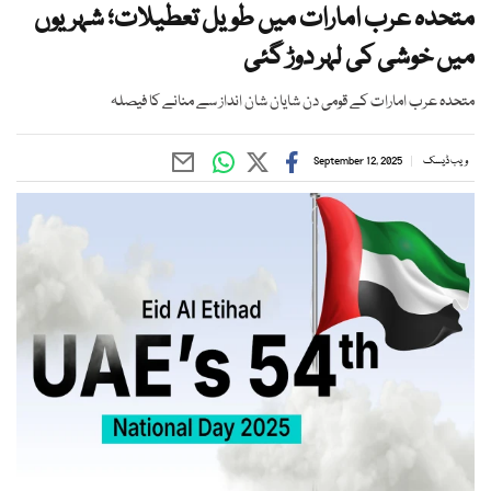
متحدہ عرب امارات میں طویل تعطیلات؛ شہریوں
میں خوشی کی لہر دوڑ گئی
متحدہ عرب امارات کے قومی دن شایان شان انداز سے منانے کا فیصلہ
ویب ڈیسک
September 12, 2025