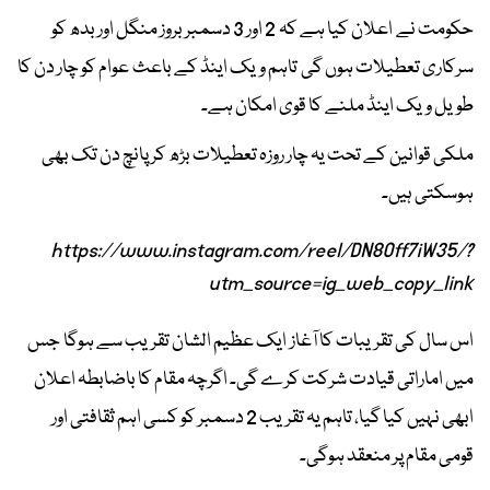
حکومت نے اعلان کیا ہے کہ 2 اور 3 دسمبر بروز منگل اور بدھ کو
سرکاری تعطیلات ہوں گی تاہم ویک اینڈ کے باعث عوام کو چار دن کا
طویل ویک اینڈ ملنے کا قوی امکان ہے۔
ملکی قوانین کے تحت یہ چار روزہ تعطیلات بڑھ کر پانچ دن تک بھی
ہوسکتی ہیں۔
https://www.instagram.com/reel/DN8Off7iW35/?
utm_source=ig_web_copy_link
اس سال کی تقریبات کا آغاز ایک عظیم الشان تقریب سے ہوگا جس
میں اماراتی قیادت شرکت کرے گی۔ اگرچہ مقام کا باضابطہ اعلان
ابھی نہیں کیا گیا، تاہم یہ تقریب 2 دسمبر کو کسی اہم ثقافتی اور
قومی مقام پر منعقد ہوگی۔