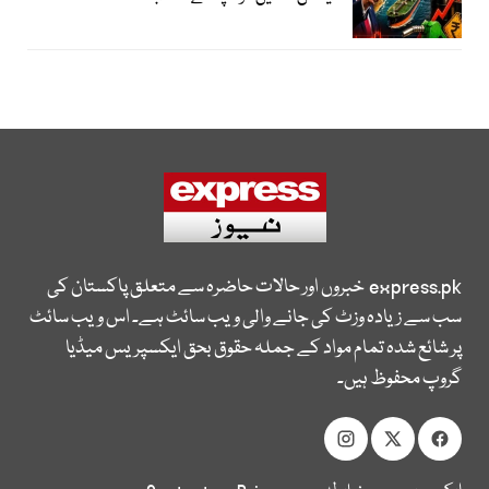
express.pk
خبروں اور حالات حاضرہ سے متعلق پاکستان کی
سب سے زیادہ وزٹ کی جانے والی ویب سائٹ ہے۔ اس ویب سائٹ
پر شائع شدہ تمام مواد کے جملہ حقوق بحق ایکسپریس میڈیا
گروپ محفوظ ہیں۔