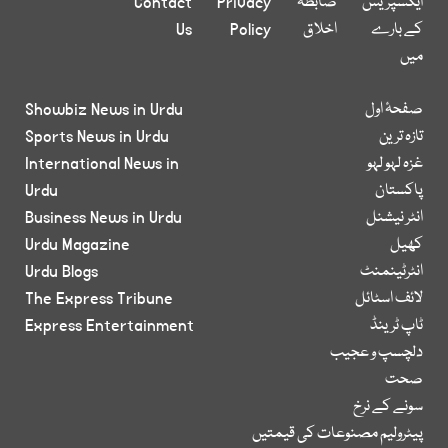
ایکسپریس
ضابطہ
Privacy
Contact
کے بارے
اخلاق
Policy
Us
میں
صفحۂ اول
Showbiz News in Urdu
تازہ ترین
Sports News in Urdu
غزہ لہو لہو
International News in
پاکستان
Urdu
انٹر نیشنل
Business News in Urdu
کھیل
Urdu Magazine
انٹرٹینمنٹ
Urdu Blogs
لائف اسٹائل
The Express Tribune
ٹاپ ٹرینڈ
Express Entertainment
دلچسپ و عجیب
صحت
سونے کے نرخ
پیٹرولیم مصنوعات کی قیمتیں