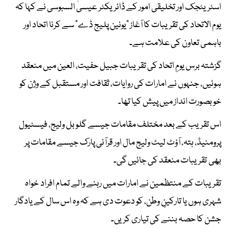
اسٹریٹجک اور تخلیقی امور کے ڈائریکٹر عیسیٰ السبوسی نے کہا کہ
یوم الاتحاد کی تقریبات کا آغاز "یونین پلیج ڈے" سے کرنا اتحاد اور
باہمی تعاون کی علامت ہے۔
گزشتہ برس یومِ اتحاد کی تقریبات جبیل حفیت، العین میں منعقد
ہوئیں، جنہوں نے امارات کی روایات، ثقافت اور مستقبل کے وژن کو
خوبصورت انداز میں پیش کیا تھا۔
اس تقریب کے بعد مختلف مقامات جیسے گلوبل ولیج، فیسٹیول
پرومنیڈ، ہتہ، آؤٹ لیٹ ولیج مال اور قرآنی پارک جیسے مقامات پر
بھی تقریبات منعقد کی جائیں گی۔
تقریبات کے منتظمین نے امارات میں رہنے والے تمام افراد خواہ
شہری ہوں یا تارکینِ وطن، کو دعوت دی ہے کہ وہ اس سال کے یادگار
جشن کا حصہ بننے کی تیاری کریں۔