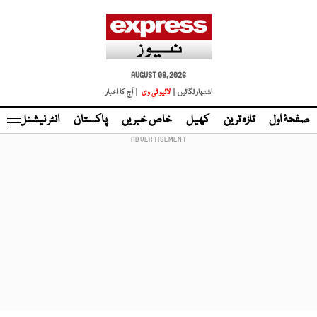
AUGUST 08, 2026
اشتہار لگائیں |
لائیو ٹی وی
| آج کا اخبار
صفحۂ اول
تازہ ترین
کھیل
خاص خبریں
پاکستان
انٹر نیشنل
ٹا