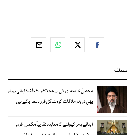
متعلقہ
مجتبیٰ خامنہ ای کی صحت تشویشناک؟ ایرانی صدر
بھی دوبدو ملاقات کو مشکل قرار دے چکے ہیں
آبنائے ہرمز کھولنے کا معاہدہ تقریباً مکمل؛ قومی