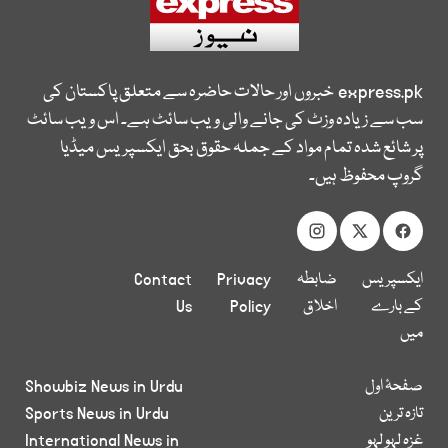
express.pk
خبروں اور حالات حاضرہ سے متعلق پاکستان کی
سب سے زیادہ وزٹ کی جانے والی ویب سائٹ ہے۔ اس ویب سائٹ
پر شائع شدہ تمام مواد کے جملہ حقوق بحق ایکسپریس میڈیا
گروپ محفوظ ہیں۔
ایکسپریس
ضابطہ
Privacy
Contact
کے بارے
اخلاق
Policy
Us
میں
صفحۂ اول
Showbiz News in Urdu
تازہ ترین
Sports News in Urdu
غزہ لہو لہو
International News in