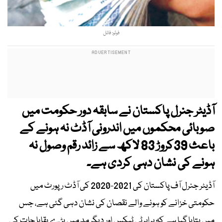
فوٹو: فائل
آڈیٹر جنرل پاکستان نے سابقہ دور حکومت میں
صوبائی محکموں میں اندرونی آڈٹ نہ ہونے کے
باعث 39کروڑ 83 لاکھ سے زائد رقم وصول نہ
ہونے کی نشان دہی کردی ہے۔
آڈیٹر جنرل آف پاکستان کی 2021-2020 کی آڈٹ رپورٹ میں
حکومتی خزانے کو ہونے والے نقصان کی نشان دہی گئی ہے، جس
میں بتایا گیا ہے کہ پراپرٹی ٹیکس اور دیگر مد میں بڑے بقایا جات کی