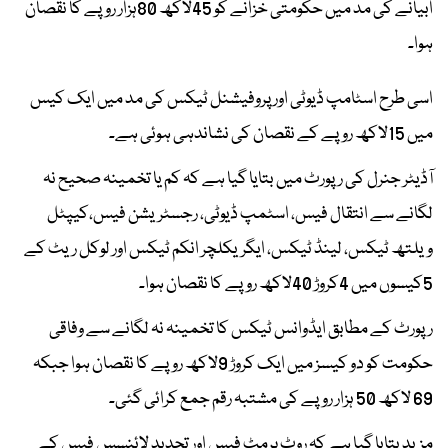
ابیانے کی مد میں حکومتی خزانے کو 45لاکھ 80ہزار روپے کا نقصان
ہوا۔
اسی طرح اسٹامپ ڈیوٹی اور پروفیشنل ٹیکس کی مد میں ایک کیس
میں 15لاکھ روپے کے نقصان کی نشاندہی ہوئی ہے۔
آڈیٹر جنرل کی رپورٹ میں بتایا گیا ہے کہ کم یا تخمینہ صحیح نہ
لگانے سے انتقال فیس، اسٹمپ ڈیوٹی، رجسٹریشن فیس،کیپٹل
ویلتھ ٹیکس، لینڈ ٹیکس، ایگریکلچر انکم ٹیکس اور لوکل ریٹ کے
5کیسوں میں 4کروڑ 40لاکھ روپے کا نقصان ہوا۔
رپورٹ کے مطابق ایڈوانس ٹیکس کا تخمینہ نہ لگانے سے وفاقی
حکومت کو دو کیسز میں ایک کروڑ 9لاکھ روپے کا نقصان ہوا جبکہ
69 لاکھ 50 ہزار روپے کی مشتبہ رقم جمع کرائی گئی۔
مزید بتایا گیا ہے کہ روٹ پرمٹ فیس اور تجدید لائنسس فیس کے