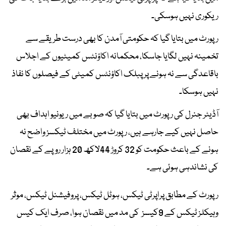
ریکوری نہیں ہوسکی۔
رپورٹ میں بتایا گیا کہ حکومتی آمدن کا بھی درست طریقے سے
تخمینہ نہیں لگایا جاسکا، محکمانہ اکاؤنٹس کمیٹیوں کے اجلاس
باقاعدگی سے نہ ہونے پر پبلک اکاؤنٹس کمیٹی کے فیصلوں کا نفاذ
نہیں ہوسکا۔
آڈیٹر جنرل کی رپورٹ میں بتایا گیا کہ صوبے میں ریونیو اہداف بھی
حاصل نہیں کیے جارہے ہیں، رپورٹ میں مختلف ٹیکسز واضح نہ
ہونے کے باعث حکومت کو 32 کروڑ 44لاکھ 20 ہزار روپے کے نقصان
کی نشاندہی ہوئی ہے۔
رپورٹ کے مطابق پراپرٹی ٹیکس، ہوٹل ٹیکس، پروفیشنل ٹیکس، موثر
وہیکلز ٹیکس کے 9کیسز کی مد میں نقصان ہوا، صرف ایک کیس