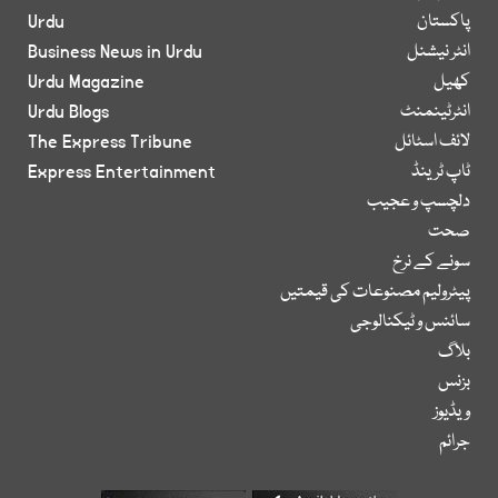
پاکستان
Urdu
انٹر نیشنل
Business News in Urdu
کھیل
Urdu Magazine
انٹرٹینمنٹ
Urdu Blogs
لائف اسٹائل
The Express Tribune
ٹاپ ٹرینڈ
Express Entertainment
دلچسپ و عجیب
صحت
سونے کے نرخ
پیٹرولیم مصنوعات کی قیمتیں
سائنس و ٹیکنالوجی
بلاگ
بزنس
ویڈیوز
جرائم