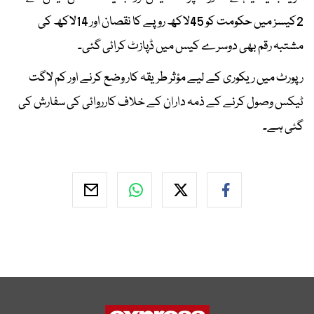
2کیسز میں حکومت کو 45لاکھ روپے کا نقصان اور 14لاکھ کی
مشتبہ رقم بھی دوسرے کیس میں ڈپازٹ کرائی گئی۔
رپورٹ میں ریکوری کے لیے مؤثر طریقہ کار وضع کرنے اور کم لاگت
ٹیکس وصول کرنے کے ذمہ داران کے خلاف کارروائی کی سفارش کی
گئی ہے۔