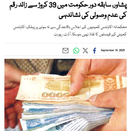
پشاور، سابقہ دور حکومت میں 39 کروڑ سے زائد رقم
کی عدم وصولی کی نشاندہی
محکمانہ اکاؤنٹس کمیٹیوں کے اجلاس باقاعدگی سے نہ ہونے پر پبلک اکاؤنٹس
کمیٹی کے فیصلوں کا نفاذ نہیں ہوسکا، آڈٹ رپورٹ
September 16, 2025