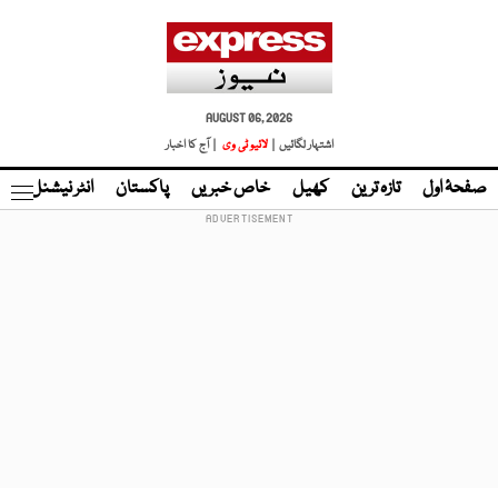
AUGUST 06, 2026
اشتہار لگائیں |
لائیو ٹی وی
| آج کا اخبار
صفحۂ اول
تازہ ترین
کھیل
خاص خبریں
پاکستان
انٹر نیشنل
ٹا