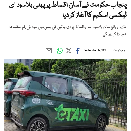
پنجاب حکومت نے آسان اقساط پر پہلی بلاسود ای
ٹیکسی اسکیم کا آغاز کر دیا
گاڑیاں پانچ سالہ، بلاسود آسان اقساط پر دی جائیں گی جس میں سود کی رقم حکومت
خود ادا کرے گی
ویب ڈیسک
September 17, 2025