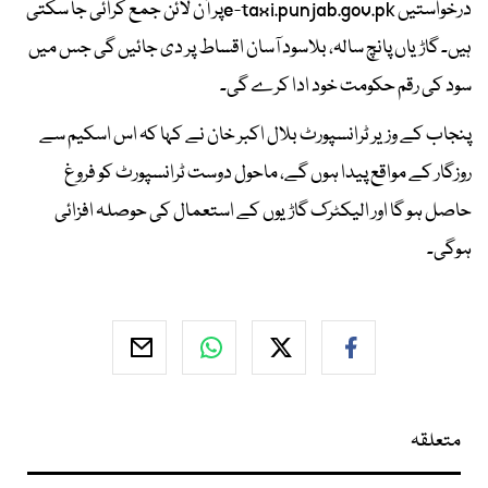
درخواستیں e-taxi.punjab.gov.pkپر آن لائن جمع کرائی جا سکتی
ہیں۔ گاڑیاں پانچ سالہ، بلاسود آسان اقساط پر دی جائیں گی جس میں
سود کی رقم حکومت خود ادا کرے گی۔
پنجاب کے وزیر ٹرانسپورٹ بلال اکبر خان نے کہا کہ اس اسکیم سے
روزگار کے مواقع پیدا ہوں گے، ماحول دوست ٹرانسپورٹ کو فروغ
حاصل ہو گا اور الیکٹرک گاڑیوں کے استعمال کی حوصلہ افزائی
ہوگی۔
متعلقہ