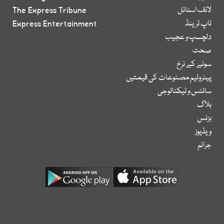
لائف اسٹائل
The Express Tribune
ٹاپ ٹرینڈ
Express Entertainment
دلچسپ و عجیب
صحت
سونے کے نرخ
پیٹرولیم مصنوعات کی قیمتیں
سائنس و ٹیکنالوجی
بلاگ
بزنس
ویڈیوز
جرائم