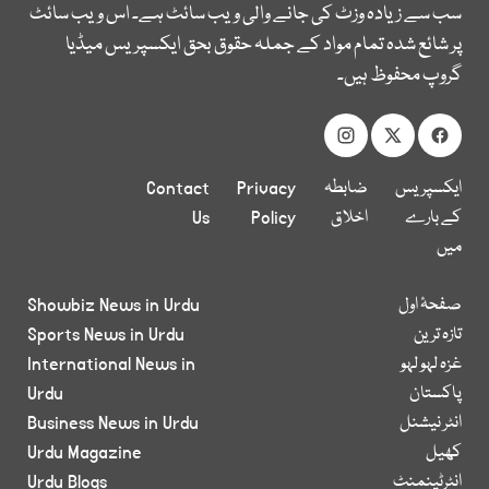
سب سے زیادہ وزٹ کی جانے والی ویب سائٹ ہے۔ اس ویب سائٹ
پر شائع شدہ تمام مواد کے جملہ حقوق بحق ایکسپریس میڈیا
گروپ محفوظ ہیں۔
ایکسپریس
ضابطہ
Privacy
Contact
کے بارے
اخلاق
Policy
Us
میں
صفحۂ اول
Showbiz News in Urdu
تازہ ترین
Sports News in Urdu
غزہ لہو لہو
International News in
پاکستان
Urdu
انٹر نیشنل
Business News in Urdu
کھیل
Urdu Magazine
انٹرٹینمنٹ
Urdu Blogs