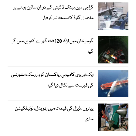
کراچی میں بینک ڈکیتی کے دوران سائرن بجنے پر
ملزمان گارڈ کا اسلحہ لے کر فرار
گوجر خان میں لڑکا 120 فٹ گہرے کنویں میں گر
گیا
ایک اور بڑی کامیابی، پاکستان کو وار رسک انشورنس
کی فہرست سے نکال دیا گیا
پیٹرول، ڈیزل کی قیمت میں ردوبدل، نوٹیفکیشن
جاری