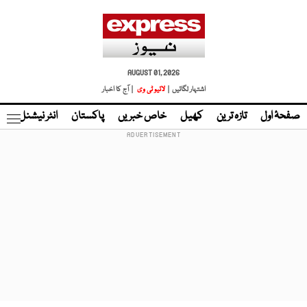
AUGUST 01, 2026
اشتہار لگائیں |
لائیو ٹی وی
| آج کا اخبار
صفحۂ اول
تازہ ترین
کھیل
خاص خبریں
پاکستان
انٹر نیشنل
ٹا