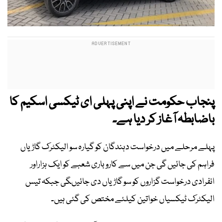
پنجاب حکومت نے اپنی پہلی ای ٹیکسی اسکیم کا
باضابطہ آغاز کر دیا ہے۔
پہلے مرحلے میں درخواست دہندگان کو گیارہ سو الیکٹرک گاڑیاں
فراہم کی جائیں گی جن میں سے کاروباری شعبے کو ایک ہزاراور
انفرادی درخواست گزاروں کو سو گاڑیاں دی جائیںگی جبکہ تیس
الیکٹرک ٹیکسیاں خواتین کیلئے مختص کی گئی ہیں۔