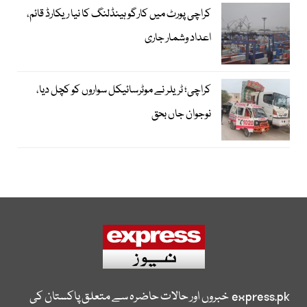
کراچی پورٹ میں کارگو ہینڈلنگ کا نیا ریکارڈ قائم،
اعداد وشمار جاری
کراچی؛ ٹریلر نے موٹرسائیکل سواروں کو کچل دیا،
نوجوان جاں بحق
express.pk
خبروں اور حالات حاضرہ سے متعلق پاکستان کی