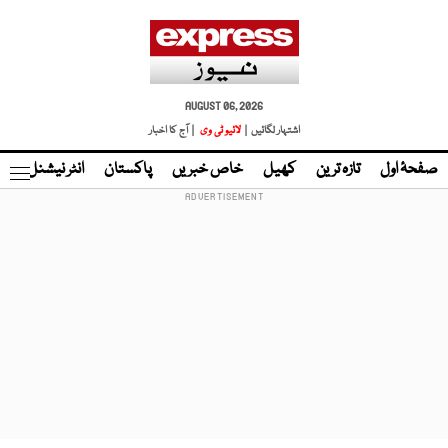
AUGUST 06, 2026
اشتہار لگائیں |
لائیو ٹی وی
| آج کا اخبار
صفحۂ اول
تازہ ترین
کھیل
خاص خبریں
پاکستان
انٹر نیشنل
ٹا