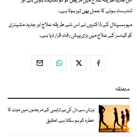
اس جدید طریقہ علاج میں مریض کو کم تکلیف ہوتی ہے اور
تندرست ہونے کا عمل بھی تیز ہوتا ہے۔
میو ہسپتال کے ڈاکٹروں نے اس نئے طریقہ علاج اور جدید مشینری
کو کینسر کے علاج میں بڑی پیش رفت قرار دیا ہے۔
متعلقہ
ورزش سے دل کی بے ترتیبی کے مریضوں میں موت کا
خطرہ کم ہو سکتا ہے، تحقیق