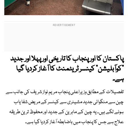
پاکستان کا اور پنجاب کا تاریخی اور پہلا اور جدید
“کوآبلیشن“ کینسر ٹریٹمنٹ کا آغاز کردیا گیا
ہے۔
تفصیلات کے مطابق وزیراعلی پنجاب مریم نواز شریف کی جانب سے
چین سے منگوائی جدید مشینری سے کینسر کے مریض شفا یاب
ہونے لگے ہیں۔ یہ چین کے ماہرین کے جدید اور محفوظ ترین طریقہ
علاج ہے جس کا پنجاب میں باضابطہ آغاز کردیا گیا ہے۔