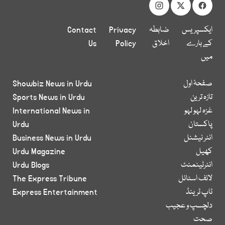
ایکسپریس
ضابطہ
Privacy
Contact
کے بارے
اخلاق
Policy
Us
میں
صفحۂ اول
Showbiz News in Urdu
تازہ ترین
Sports News in Urdu
غزہ لہو لہو
International News in
پاکستان
Urdu
انٹر نیشنل
Business News in Urdu
کھیل
Urdu Magazine
انٹرٹینمنٹ
Urdu Blogs
لائف اسٹائل
The Express Tribune
ٹاپ ٹرینڈ
Express Entertainment
دلچسپ و عجیب
صحت