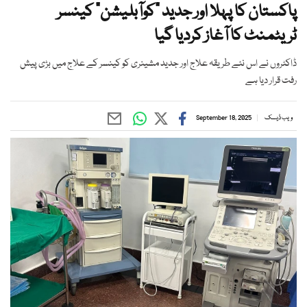
پاکستان کا پہلا اور جدید “کوآبلیشن“ کینسر
ٹریٹمنٹ کا آغاز کردیا گیا
ڈاکٹروں نے اس نئے طریقہ علاج اور جدید مشینری کو کینسر کے علاج میں بڑی پیش
رفت قرار دیا ہے
ویب ڈیسک
September 18, 2025