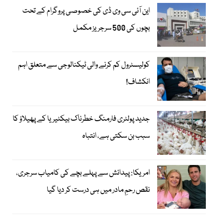
این آئی سی وی ڈی کی خصوصی پروگرام کے تحت
بچوں کی 500 سرجریز مکمل
کولیسٹرول کم کرنے والی ٹیکنالوجی سے متعلق اہم
انکشاف!
جدید پولٹری فارمنگ خطرناک بیکٹیریا کے پھیلاؤ کا
سبب بن سکتی ہے، انتباہ
امریکا: پیدائش سے پہلے بچے کی کامیاب سرجری،
نقص رحمِ مادر میں ہی درست کر دیا گیا