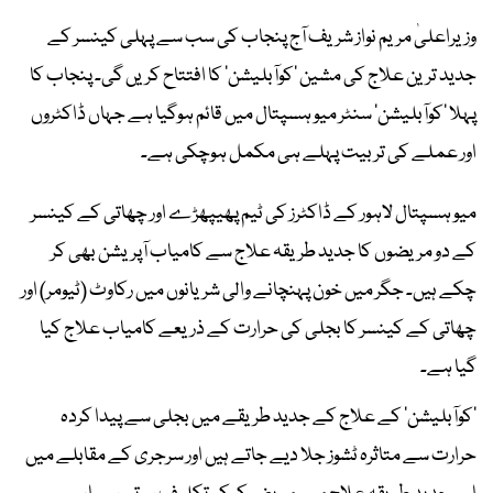
وزیراعلیٰ مریم نواز شریف آج پنجاب کی سب سے پہلی کینسر کے
جدید ترین علاج کی مشین 'کوآبلیشن' کا افتتاح کریں گی۔ پنجاب کا
پہلا 'کوآبلیشن' سنٹر میو ہسپتال میں قائم ہوگیا ہے جہاں ڈاکٹروں
اور عملے کی تربیت پہلے ہی مکمل ہوچکی ہے۔
میو ہسپتال لاہور کے ڈاکٹرز کی ٹیم پھیپھڑے اور چھاتی کے کینسر
کے دو مریضوں کا جدید طریقہ علاج سے کامیاب آپریشن بھی کر
چکے ہیں۔ جگر میں خون پہنچانے والی شریانوں میں رکاوٹ (ٹیومر) اور
چھاتی کے کینسر کا بجلی کی حرارت کے ذریعے کامیاب علاج کیا
گیا ہے۔
'کوآبلیشن' کے علاج کے جدید طریقے میں بجلی سے پیدا کردہ
حرارت سے متاثرہ ٹشوز جلا دیے جاتے ہیں اور سرجری کے مقابلے میں