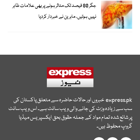
جگر 80 فیصد تک متاثر ہونے پر بھی علامات ظاہر
نہیں ہوتیں، ماہرین نے خبردار کردیا
express.pk
خبروں اور حالات حاضرہ سے متعلق پاکستان کی
سب سے زیادہ وزٹ کی جانے والی ویب سائٹ ہے۔ اس ویب سائٹ
پر شائع شدہ تمام مواد کے جملہ حقوق بحق ایکسپریس میڈیا
گروپ محفوظ ہیں۔