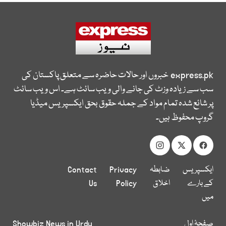
express.pk
خبروں اور حالات حاضرہ سے متعلق پاکستان کی
سب سے زیادہ وزٹ کی جانے والی ویب سائٹ ہے۔ اس ویب سائٹ
پر شائع شدہ تمام مواد کے جملہ حقوق بحق ایکسپریس میڈیا
گروپ محفوظ ہیں۔
ایکسپریس
ضابطہ
Privacy
Contact
کے بارے
اخلاق
Policy
Us
میں
صفحۂ اول
Showbiz News in Urdu