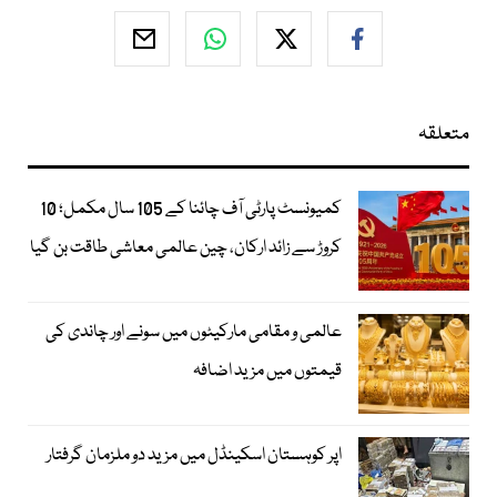
متعلقہ
کمیونسٹ پارٹی آف چائنا کے 105 سال مکمل؛ 10
کروڑ سے زائد ارکان، چین عالمی معاشی طاقت بن گیا
عالمی و مقامی مارکیٹوں میں سونے اور چاندی کی
قیمتوں میں مزید اضافہ
اپر کوہستان اسکینڈل میں مزید دو ملزمان گرفتار