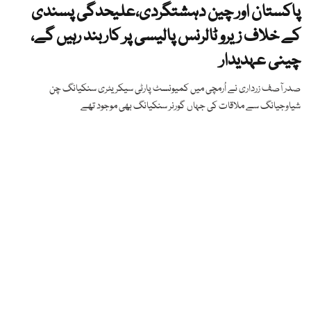
پاکستان اور چین دہشتگردی،علیحدگی پسندی
کے خلاف زیرو ٹالرنس پالیسی پر کاربند رہیں گے،
چینی عہدیدار
صدر آصف زرداری نے اُرمچی میں کمیونسٹ پارٹی سیکریٹری سنکیانگ چن
شیاوجیانگ سے ملاقات کی جہاں گورنر سنکیانگ بھی موجود تھے