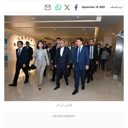
ویب ڈیسک
September 18, 2025
فوٹو: پی آئی ڈی