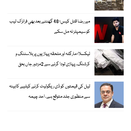
میر رضا قتل کیس؛ 48 گھنٹے بعد بھی فرانزک لیب
کو سیمپلز نہ مل سکے
ٹیکسلا؛ مارگلہ اور ملحقہ پہاڑیوں پر بلاسٹنگ و
کرشنگ، پہاڑی تودا گرنے سے 2مزدور جاں بحق
تیل کی قیمتوں کو ڈی ریگولیٹ کرنے کیلیے کابینہ
سے منظوری جلد متوقع ہے، احد چیمہ