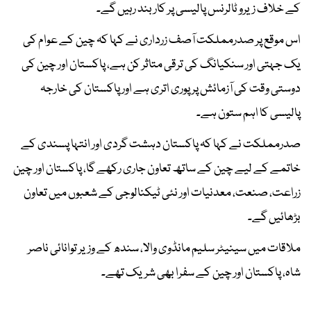
کے خلاف زیرو ٹالرنس پالیسی پر کاربند رہیں گے۔
اس موقع پر صدرمملکت آصف زرداری نے کہا کہ چین کے عوام کی
یک جہتی اور سنکیانگ کی ترقی متاثر کن ہے، پاکستان اور چین کی
دوستی وقت کی آزمائش پر پوری اتری ہے اور پاکستان کی خارجہ
پالیسی کا اہم ستون ہے۔
صدرمملکت نے کہا کہ پاکستان دہشت گردی اور انتہا پسندی کے
خاتمے کے لیے چین کے ساتھ تعاون جاری رکھے گا، پاکستان اور چین
زراعت، صنعت، معدنیات اور نئی ٹیکنالوجی کے شعبوں میں تعاون
بڑھائیں گے۔
ملاقات میں سینیٹر سلیم مانڈوی والا، سندھ کے وزیر توانائی ناصر
شاہ، پاکستان اور چین کے سفرا بھی شریک تھے۔