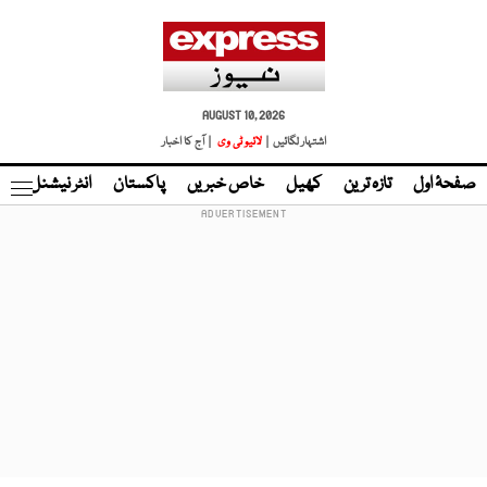
AUGUST 10, 2026
اشتہار لگائیں |
لائیو ٹی وی
| آج کا اخبار
صفحۂ اول
تازہ ترین
کھیل
خاص خبریں
پاکستان
انٹر نیشنل
ٹا