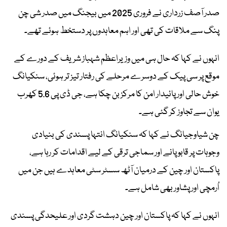
صدر آصف زرداری نے فروری 2025 میں بیجنگ میں صدر شی چن
پنگ سے ملاقات کی تھی اور اہم معاہدوں پر دستخط ہوئے تھے۔
انہوں نے کہا کہ حال ہی میں وزیراعظم شہباز شریف کے دورے کے
موقع پر سی پیک کے دوسرے مرحلے کی رفتار تیز تر ہوئی، سنکیانگ
خوش حالی اور پائیدار امن کا مرکز بن چکا ہے، جی ڈی پی 5.6 کھرب
یوان سے تجاوز کر گئی ہے۔
چن شیاوجیانگ نے کہا کہ سنکیانگ انتہا پسندی کی بنیادی
وجوہات پر قابو پانے اور سماجی ترقی کے لیے اقدامات کر رہا ہے،
پاکستان اور چین کے درمیان آٹھ سسٹر سٹی معاہدے ہیں جن میں
اُرمچی اور پشاور بھی شامل ہے۔
انہوں نے کہا کہ پاکستان اور چین دہشت گردی اور علیحدگی پسندی