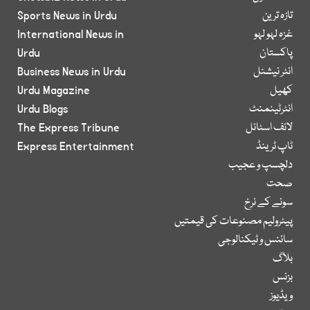
تازہ ترین
Sports News in Urdu
غزہ لہو لہو
International News in
پاکستان
Urdu
انٹر نیشنل
Business News in Urdu
کھیل
Urdu Magazine
انٹرٹینمنٹ
Urdu Blogs
لائف اسٹائل
The Express Tribune
ٹاپ ٹرینڈ
Express Entertainment
دلچسپ و عجیب
صحت
سونے کے نرخ
پیٹرولیم مصنوعات کی قیمتیں
سائنس و ٹیکنالوجی
بلاگ
بزنس
ویڈیوز