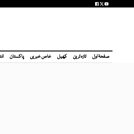
صفحۂ اول
تازہ ترین
کھیل
خاص خبریں
پاکستان
انٹ