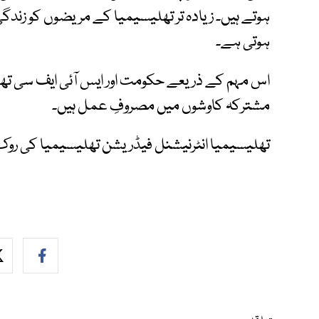
ہوتے ہیں۔ زیادہ تر تھلیسیمیا کے مریضوں کو زند
ہوتی ہے۔
اس مہم کے ذریعے حکومت اور ایس آئی ایف سی تھ
مشترکہ کاوشوں میں مصروفِ عمل ہیں۔
تھلیسیمیا انٹرنیشنل فیڈریشن تھلیسیمیا کی روک 