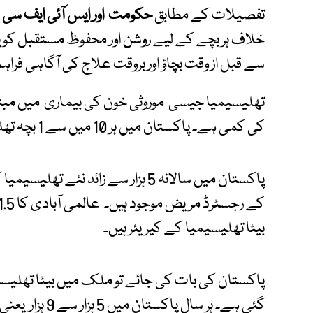
تفصیلات کے مطابق
حکومت اور ایس آئی ایف سی
ک
خلاف ہر بچے کے لیے روشن اور محفوظ مستقبل کو ی
سے قبل از وقت بچاؤ اور بروقت علاج کی آگاہی فراہم
تھلیسیمیا جیسی موروثی خون کی بیماری میں مبت
کی کمی ہے۔ پاکستان میں ہر 10 میں سے 1 بچہ تھلیسیمیا جیسے موروثی مرض کا شکار ہے۔
بیٹا تھلیسیمیا کے کیریئر ہیں۔