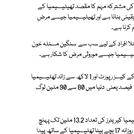
ی مشترکہ مہم کا مقصد تھیلیسیمیا کے
قینی بنانا ہے اور تھیلیسیمیا جیسے مرض
 کرنا ہے۔
لا افراد کے لیے سب سے سنگین مسئلہ خون
پاکستان میں سالانہ 5 ہزار سے زائد نئے تھلیسیمیا کے کیسز رپورٹ اور 1 لاکھ سے زائد تھلیسیمیا
کے رجسٹرڈ مریض موجود ہیں۔ عالمی آبادی کا 1.5 فیصد یعنی دنیا میں 80 سے 90 ملین لوگ
پاکستان کی بات کی جائے تو ملک میں بیٹا تھلیسیمیا کیریئرز کی تعداد 13.2 ملین تک پہنچ
گئی ہے۔ ہر سال پاکستان میں 5 ہزار سے 9 ہزار یعنی روزانہ 17 بچے بیٹا تھلیسیمیا کے ساتھ پیدا