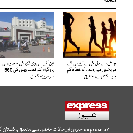
متعلقہ
ورزش سے دل کی بے ترتیبی کے
این آئی سی وی ڈی کی خصوصی
مریضوں میں موت کا خطرہ کم
پروگرام کے تحت بچوں کی 500
ہو سکتا ہے، تحقیق
سرجریز مکمل
express.pk
خبروں اور حالات حاضرہ سے متعلق پاکستان 