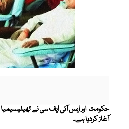
حکومت اور ایس آئی ایف سی نے
تھیلیسیمیا س
آغاز کردیا ہے۔