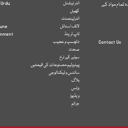
انٹر نیشنل
 Urdu
 تمام مواد کے
کھیل
انٹرٹینمنٹ
لائف اسٹائل
bune
ٹاپ ٹرینڈ
inment
دلچسپ و عجیب
Contact Us
صحت
سونے کے نرخ
پیٹرولیم مصنوعات کی قیمتیں
سائنس و ٹیکنالوجی
بلاگ
بزنس
ویڈیوز
جرائم