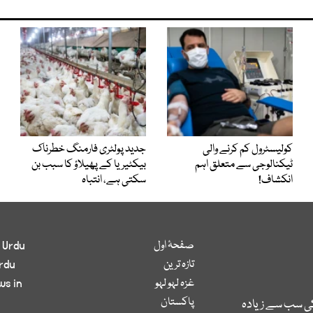
کولیسٹرول کم کرنے والی
جدید پولٹری فارمنگ خطرناک
ٹیکنالوجی سے متعلق اہم
بیکٹیریا کے پھیلاؤ کا سبب بن
انکشاف!
سکتی ہے، انتباہ
صفحۂ اول
 Urdu
تازہ ترین
rdu
غزہ لہو لہو
ws in
پاکستان
کی سب سے زیادہ