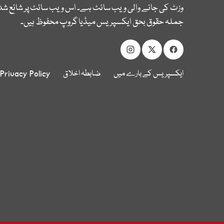
وزٹ کی جانے والی ویب سائٹ ہے۔ اس ویب سائٹ پر شائع شدہ
جملہ حقوق بحق ایکسپریس میڈیا گروپ محفوظ ہیں۔
ایکسپریس کے بارے میں
ضابطہ اخلاق
Privacy Policy