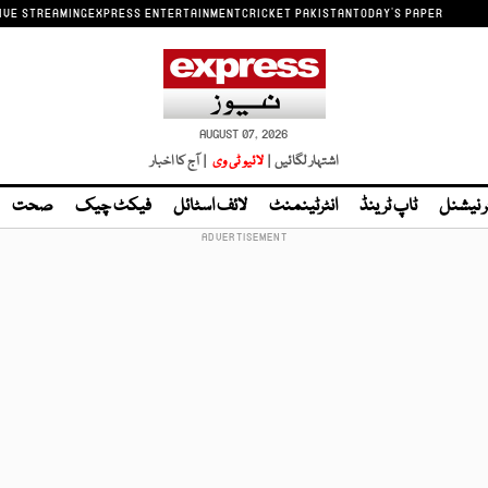
IVE STREAMING
EXPRESS ENTERTAINMENT
CRICKET PAKISTAN
TODAY'S PAPER
AUGUST 07, 2026
اشتہار لگائیں |
لائیو ٹی وی
| آج کا اخبار
ر نیشنل
ٹاپ ٹرینڈ
انٹرٹینمنٹ
لائف اسٹائل
فیکٹ چیک
صحت