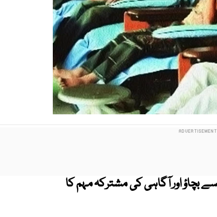
ے بچاؤ اور آگاہی کی مشترکہ مہم کا