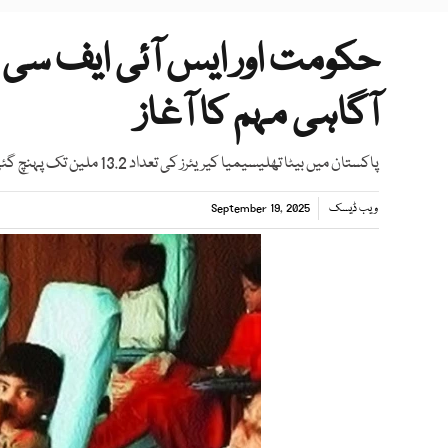
حکومت اور ایس آئی ایف سی 
آگاہی مہم کا آغاز
پاکستان میں بیٹا تھلیسیمیا کیریئرز کی تعداد 13.2 ملین تک پہنچ گئی ہے
ویب ڈیسک
September 19, 2025