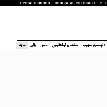
EXPRESS TRIBUNE
URDU E-PAPER
ENGLISH E-PAPER
SINDHI E-PAPER
L
دلچسپ و عجیب
سائنس و ٹیکنالوجی
بزنس
رائے
مزید